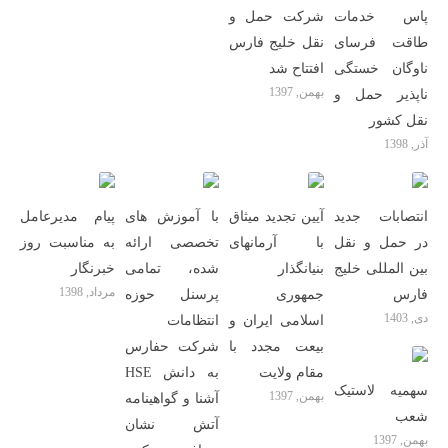
پاس خدمات
شرکت حمل و
طاقت فرسای
نقل خلیج فارس
ناوگان خستگی
افتتاح شد
بهمن, 1397
ناپذیر حمل و
نقل کشور
آذر, 1398
انتصابات جدید
آیین تجدید میثاق
با آموزش های
پیام مدیرعامل
در حمل و نقل
با آرمانهای
تخصصی ارائه
به مناسبت روز
بین المللی خلیج
بنیانگذار
شده، تمامی
خبرنگار
مرداد, 1398
فارس
جمهوری
پرسنل حوزه
دی, 1403
اسلامی ایران و
انتظامات
بیعت مجدد با
شرکت حفارس
مقام ولایت
به دانش HSE
سهمیه لاستیک
بهمن, 1397
آشنا و گواهینامه
شعب
آتش نشان
بهمن, 1397