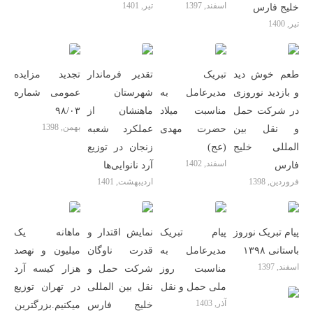
اسفند, 1397
تیر, 1401
خلیج فارس
تیر, 1400
طعم خوش دید
تبریک
تقدیر فرماندار
تجدید مزایده
و بازدید نوروزی
مدیرعامل به
شهرستان
عمومی شماره
در شرکت حمل
مناسبت میلاد
ماهنشان از
۹۸/۰۳
بهمن, 1398
و نقل بین
حضرت مهدی
عملکرد شعبه
المللى خلیج
(عج)
زنجان در توزیع
اسفند, 1402
فارس
آرد نانوایی‌ها
فروردین, 1398
اردیبهشت, 1401
پیام تبریک نوروز
پیام تبریک
نمایش اقتدار و
ماهانه یک
باستانی ۱۳۹۸
مدیرعامل به
قدرت ناوگان
میلیون و نهصد
اسفند, 1397
مناسبت روز
شرکت حمل و
هزار کیسه آرد
ملی حمل و نقل
نقل بین المللی
در تهران توزیع
آذر, 1403
خلیج فارس
میکنیم.بزرگترین