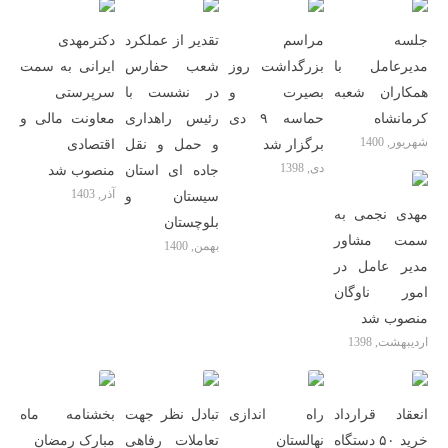
جلسه
مراسم
تقدیر از عملکرد
دکترمهدی
مدیرعامل با
بزرگداشت روز
شعب حفارس
ایرانی به سمت
همکاران شعبه
بصیرت و
در نشست با
سرپرستی
کرمانشاه
حماسه ۹ دی
رئیس راهداری
معاونت مالی و
شهریور, 1400
برگزار شد
و حمل و نقل
اقتصادی
دی, 1398
جاده ای استان
منصوب شد
آذر, 1403
سیستان و
مهدی نجمی به
بلوچستان
سمت مشاور
بهمن, 1400
مدیر عامل در
امور ناوگان
منصوب شد
اردیبهشت, 1398
انعقاد قرارداد
راه اندازی
تبادل نظر جهت
بخشنامه ماه
خرید ۵۰ دستگاه
نهالستان
تعاملات رفاهی
مبارک رمضان