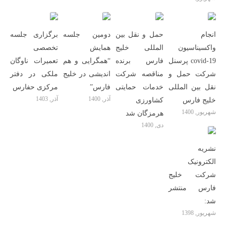
انجام
حمل و نقل بین
دومین جلسه
برگزاری جلسه
واکسیناسیون
المللی خلیج
همایش
تخصصی
covid-19 پرسنل
فارس برنده
“همگرایی و هم
تعمیرات ناوگان
شرکت حمل و
مناقصه شرکت
اندیشی در خلیج
ملکی در دفتر
نقل بین المللی
خدمات حمایتی
فارس”
مرکزی حفارس
آذر, 1400
آذر, 1403
خلیج فارس
کشاورزی
شهریور, 1400
هرمزگان شد
دی, 1400
نشریه
الکترونیک
شرکت خلیج
فارس منتشر
شد:
شهریور, 1398