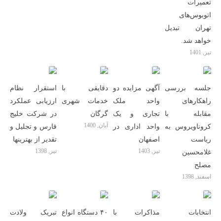
تعمیرات
اتوبوس‌های
تهران تبدیل
خواهد شد.
تیر, 1401
جلسه بررسی
آگهی مزایده دو
دقایقی با
استقرار نظام
راهکارهای
واحد ملک
خدمات شهری
ارزیابی عملکرد
مقابله با
تجاری و یک
گرگان
در شرکت خلیج
آبان, 1400
کروناویروس به
واحد اداری در
فارس و تجلیل و
ریاست
اصفهان
تقدیر از بهترینها
تیر, 1403
تیر, 1398
غلامحسین
مصلح
اسفند, 1398
انتخابات
مذاکرات با
۴۰ دستگاه انواع
تبریک ولادت