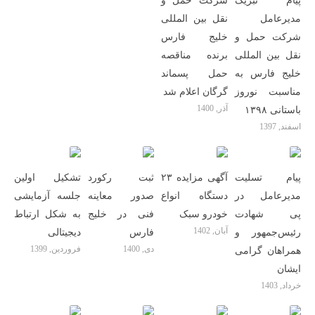
پیام تبریک
شرکت حمل و
مدیرعامل
نقل بین المللی
شرکت حمل و
خلیج فارس
نقل بین المللی
برنده مناقصه
خلیج فارس به
حمل پسماند
مناسبت نوروز
گرگان اعلام شد
آذر, 1400
باستانی ۱۳۹۸
اسفند, 1397
پیام تسلیت
آگهی مزایده ۲۳
ثبت رکورد
تشکیل اولین
مدیرعامل در
دستگاه انواع
صدور معاینه
جلسه آزمایشی
پی شهادت‌
خودرو سبک
فنی در خلیج
به شکل ارتباط
آبان, 1402
رئیس‌جمهور و
فارس
دیجیتالی
دی, 1400
فروردین, 1399
همراهان گرامی
ایشان
خرداد, 1403