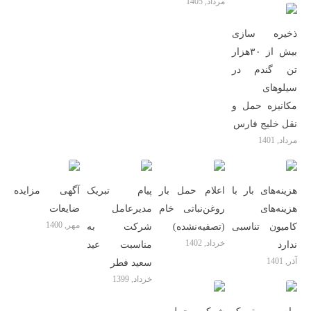
مرداد, 1405
ذخیره سازی
بیش از ۳۰هزار
تن گندم در
سیلوهای
مکانیزه حمل و
نقل خلیج فارس
مرداد, 1401
هزینه‌های بار با
اعلام حمل بار
پیام تبریک
آگهی مزایده
هزینه‌های
روغن‌نباتی خام
مدیرعامل
ضایعات
مهر, 1400
کامیون تناسبی
(تصفیه‌نشده)
شرکت به
خرداد, 1402
ندارد
مناسبت عید
آذر, 1401
سعید فطر
خرداد, 1399