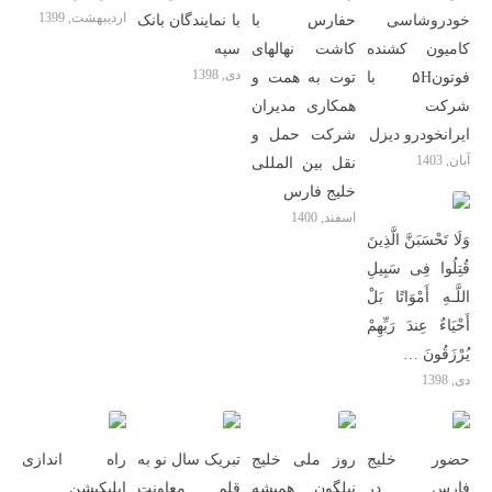
اردیبهشت, 1399
خودروشاسی
حفارس با
با نمایندگان بانک
کامیون کشنده
کاشت نهالهای
سپه
دی, 1398
فوتون۵H با
توت به همت و
شرکت
همکاری مدیران
ایرانخودرو دیزل
شرکت حمل و
آبان, 1403
نقل بین المللی
خلیج فارس
اسفند, 1400
وَلَا تَحْسَبَنَّ الَّذِینَ
قُتِلُوا فِی سَبِیلِ
اللَّـهِ أَمْوَاتًا بَلْ
أَحْیَاءٌ عِندَ رَ‌بِّهِمْ
یُرْ‌زَقُونَ …
دی, 1398
حضور خلیج
روز ملی خلیج
تبریک سال نو به
راه اندازی
فارس در
نیلگون همیشه
قلم معاونت
اپلیکیشن