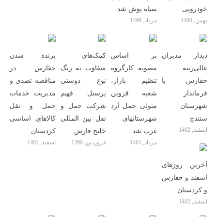
خودرویی
سیاه پوش شد.
بهمن, 1400
مرداد, 1399
دیدار مدیران
بر اساس
کمک‌های
برنده شدن
عالی‌رتبه
مصوبه کارگروه
متفاوت به رنگ
حفارس در
حفارس با
تنظیم بازار،
نوع دوستی
مناقصه تصدی و
فرماندار
شعبه قزوین
پرسنل فهیم
مدیریت خدمات
شهرستان
متولی حمل آرد
شرکت حمل و
حمل و نقل
سنندج
شهرستانهای
نقل بین المللی
کالاهای اساسی
اسفند, 1402
غرب شد.
خلیج فارس
کردستان
مرداد, 1401
فروردین, 1398
اسفند, 1402
آخرین روزهای
اسفند و حفارس
و کردستان
اسفند, 1402