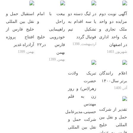
آگهی نوبت دوم
در لیگ دسته دو
بیعت با امام
استقبال حمل و
مزایده دو واحد
یا سه اقدام به
راحل و
نقل بین المللی
ملک تجاری و
تشکیل تیم
راهپیمایی
خلیج فارس از
یک واحد اداری
فوتبال گردد
خودرویی خلیج
افتتاح پروژه
اردیبهشت, 1398
در اصفهان
فارس در۲۲
آزادراه غدیر
شهریور, 1403
بهمن, 1399
بهمن
بهمن, 1399
اعلام رانندگان
تبریک ولادت
برتر سال۱۴۰۰
حضرت
آذر, 1400
زهرا(س) و روز
زن به قلم
مهندس
تقدیر از شرکت
حسینی،مدیرعامل
حمل و نقل بین
شرکت حمل و
المللی خلیج
نقل بین المللی
فارس به عنوان