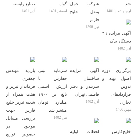
شد
شرکت حمل
گواه
صنایع وابسته
اردیبهشت, 1401
اسفند, 1401
آذر, 1401
ونقل خلیج
فارس
تیر, 1398
آگهی مزایده ۴۹
دستگاه یدک
آذر, 1402
برگزاری دوره
آگهی مزایده
سرمایه ثبتی
بازدید مهندس
اصول تهیه و
ساختمان
حفارس با
جعفری
تدوین
سربندر و دفتر
ارزش اسمی
فرماندار تبریز و
قراردادهای
فاطمی تهران
بالغ بر ۱۹۰۰
هیئت همراه از
آذر, 1402
تجاری
میلیارد تومان
شعبه تبریز خلیج
مهر, 1400
منتشر شد
فارس جهت
تیر, 1402
بررسی مسایل
موجود در
خلیج‌فارس
لحظات اولیه
خصوص توزیع