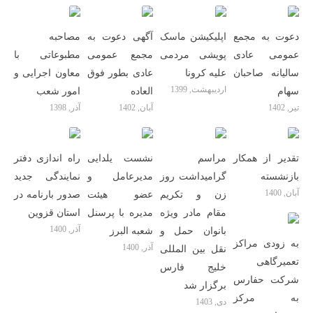
دعوت به مجمع
اپلیکیشن ماسک
آگهی دعوت به
مصاحبه
عمومی عادی
پویشی مردمی
مجمع عمومی
مطبوعاتی با
سالیانه صاحبان
علیه کرونا
عادی بطور فوق
معاون اجرایی و
اردیبهشت, 1399
سهام
العاده
امور شعب
تیر, 1402
آبان, 1402
آذر, 1398
تقدیر از همکار
مراسم
نشست یلدایی
راه اندازی دفتر
بازنشسته
گرامیداشت روز
مدیرعامل و
نمایندگی جدید
آبان, 1400
زن و تکریم
عضو هیئت
صدور بارنامه در
مقام مادر ویژه
مدیره با پرسنل
استان قزوین
آذر, 1400
بانوان حمل و
شعبه البرز
به زودی مراکز
آذر, 1400
نقل بین المللی
تعمیرگاهی
خلیج فارس
شرکت حفارس
برگزار شد
به مرکز
دی, 1403