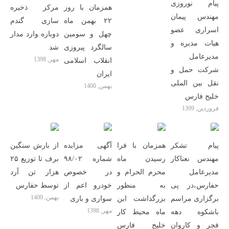
پیام نوروزی
همزمان با روز
مرکز ذخیره
مهندس پیمان
۲۲ بهمن ماه
سازی گندم
اسراری عضو
چهل و سومین
دوباره وارد مدار
هیات مدیره و
سالگرد پیروزی
شد
مدیرعامل
مهر, 1398
انقلاب اسلامی
شرکت حمل و
ایران
نقل بین الملی
بهمن, 1400
خلیج فارس
فروردین, 1399
پیام تشکر
همزمان با فرا
آگهی مزایده
از بارش سنگین
مهندس نعناکار
رسیدن ماه
شماره ۹۸/۰۲
برف تا توزیع ۲۵
مدیرعامل
محرم الحرام و
در خصوص
هزار تن آرد
حفارس،در پی
به منظور
خودرو اعم از
توسط حفارس
بهمن, 1400
برگزاری مراسم
بزرگداشت این
سواری و باری
مهر, 1398
باشکوه دهه
ماه محیط کار
فجر و کاروان
خلیج فارس