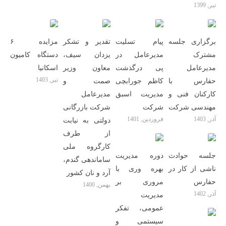
تیر, 1399
برگزاری جلسه
پیام تسلیت
تقدیر و تشکر
مزایده ۶
مشترک
مدیرعامل در
یزدان سیف،
دستگاه کامیون
مدیرعامل
پی درگذشت
معاون وزیر
اسکانیا
تیر, 1403
حفارس با
کاظم جورابچی
صمت و
کارکنان فنی و
مدیریت اسبق
مدیرعامل
مهندسی شرکت
شرکت
شرکت بازرگانی
آذر, 1403
فروردین, 1401
دولتی به نیابت
از طرف
کارگروه ملی
جلسه حوادث
دوره مدیریت
ساماندهی گندم،
ناشی از کار در
بهره وری با
آرد و نان کشور
حفارس
مروری بر
بهمن, 1400
آذر, 1402
مدیریت
عمومی، تفکر
سیستمی و