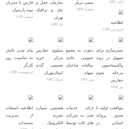
آبان, 1402
سمی تریلر
سازمان حمل و
فارس با مدیران
اسفند, 1400
نقل و ترافیک
بیمه پارسیان
اسفند, 1398
تهران
اطلاعیه
دی, 1400
فروردین, 1399
بسترسازی برای
دعوت به مجمع
سیلوی حفارس
پیام مدیر عامل
تسهیل در روند
عمومی عادی
مرکز خرید
به مناسبت روز
واکسیناسیون
سالیانه صاحبان
تضمینی گندم
کارگر
اردیبهشت, 1398
مرحله سوم
سهام
استان‌تهران
تیر, 1403
خرداد, 1402
حفارس
دی, 1400
موافقت اولیه با
ارائه خدمات
هشتمین شماره
اطلاعیه استفاده
صدور پروانه
فنی به شرکت
نشریه
از مدیریت
استانی در
های ثالث توسط
الکترونیک
مستندات