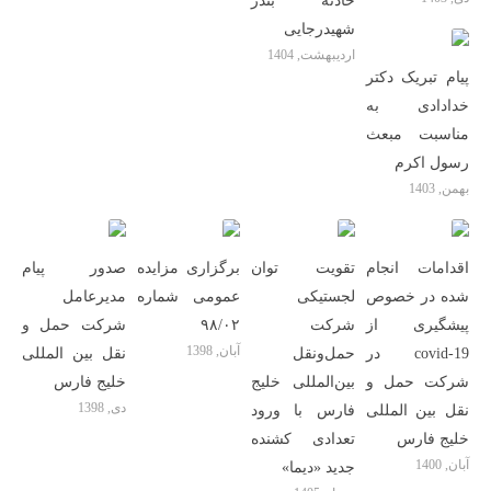
حادثه بندر
شهیدرجایی
اردیبهشت, 1404
پیام تبریک دکتر
خدادادی به
مناسبت مبعث
رسول اکرم
بهمن, 1403
اقدامات انجام
تقویت توان
برگزاری مزایده
صدور پیام
شده در خصوص
لجستیکی
عمومی شماره
مدیرعامل
پیشگیری از
شرکت
۹۸/۰۲
شرکت حمل و
آبان, 1398
covid-19 در
حمل‌ونقل
نقل بین المللی
شرکت حمل و
بین‌المللی خلیج
خلیج فارس
دی, 1398
نقل بین المللی
فارس با ورود
خلیج فارس
تعدادی کشنده
آبان, 1400
جدید «دیما»