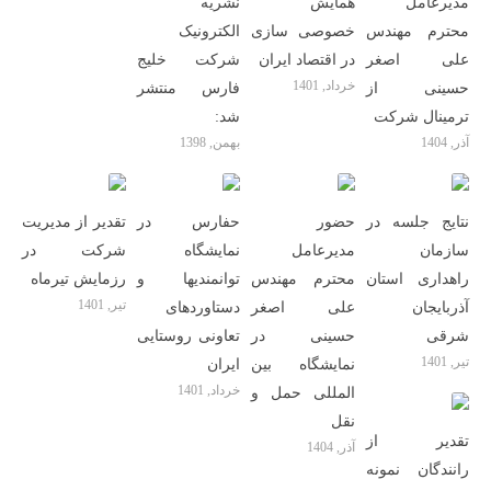
مدیرعامل
همایش
نشریه
محترم مهندس
خصوصی سازی
الکترونیک
علی اصغر
در اقتصاد ایران
شرکت خلیج
خرداد, 1401
حسینی از
فارس منتشر
ترمینال شرکت
شد:
آذر, 1404
بهمن, 1398
نتایج جلسه در
حضور
حفارس در
تقدیر از مدیریت
سازمان
مدیرعامل
نمایشگاه
شرکت در
راهداری استان
محترم مهندس
توانمندیها و
رزمایش تیرماه
تیر, 1401
آذربایجان
علی اصغر
دستاوردهای
شرقی
حسینی در
تعاونی روستایی
تیر, 1401
نمایشگاه بین
ایران
خرداد, 1401
المللی حمل و
نقل
تقدیر از
آذر, 1404
رانندگان نمونه