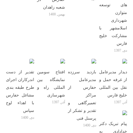
های توسعه
شعبه زاهدان
متوازن
بهمن, 1400
شهرداری
اسلامشهر با
مشارکت خلیج
فارس
دی, 1397
دیدار مدیرعامل
بازدید سرزده
افتتاح سومین
تقدیر از دست
از غرفه حمل و
مدیرعامل
نمایشگاه بین
اندرکاران اجرای
نقل بین المللی
حفارس از
المللی راه و
طرح طبقه بندی
خلیج فارس
مراکز
شهرسازی
مشاغل حفارس
آذر, 1397
آذر, 1397
تعمیرگاهی و
با اهداء لوح
تقدیر و تشکر از
سپاس
دی, 1400
پرسنل فنی
پیام تبریک دکتر
دی, 1400
خدادادی به