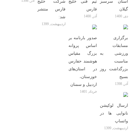
آذر, 1398
استان سرسبز
تیم فنی خلیج
شرکت خلیج
گیلان
فارس
فارس منتشر
دی, 1400
آذر, 1400
شد:
اردیبهشت, 1399
برگزاری
صدور بارنامه بر
مسابقات
اساس پروانه
ورزشی به
بزرگ مقیاس
مناسبت
هوشمند حفارس
بزرگداشت روز
در استان‌های
بسیج
خوزستان،
آذر, 1398
اردبیل و سمنان
خرداد, 1401
ارسال لوکیشن
نانوایی ها در
واتساپ
اردیبهشت, 1399