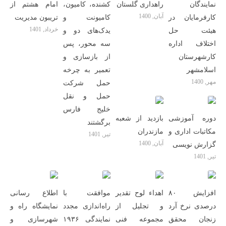
نمایندگان
راهداری گلستان
کشنده، کامیون،
امام هشتم از
آبان, 1400
کارفرمایان در
کامیونت و
تریبون مدیریت
خرداد, 1401
هیئت حل
یدک‌های دو و
اختلاف اداره
سه محور، پس
کارشهرستان
از بازسازی و
اسلامشهر
تعمیر به چرخه
مهر, 1400
حمل شرکت
حمل و نقل
خلیج فارس
دوره آموزشی
بازدید از شعبه
برگشتند
مکاتبات اداری و
مازندران
تیر, 1401
آبان, 1400
گزارش نویسی
تیر, 1401
افزایش ۸۰
اهداء لوح تقدیر
موافقت با
اطلاع رسانی
درصدی نرخ آرد
و تجلیل از
راه‌اندازی مجدد
نمایشگاه راه و
زنجان محقق
مجموعه فنی
نمایندگی ۱۹۳۶
شهرسازی و