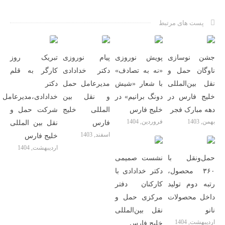
پست های مرتبط
جشن نوسازی
پویش نوروزی
پیام نوروزی
تبریک روز
ناوگان حمل و
«نه به تصادف»
دکتر خدادادی
کارگر به قلم
نقل بین‌المللی
با شعار «شیش
مدیرعامل حمل
دکتر
خلیج فارس در
دونگ برانیم» در
و نقل بین
خدادادی،مدیرعامل
دهه مبارک فجر
خلیج فارس
المللی خلیج
شرکت حمل و
بهمن, 1403
فروردین, 1404
فارس
نقل بین المللی
اسفند, 1403
خلیج فارس
اردیبهشت, 1404
حمل‌ونقل با
نشست صمیمی
۳۶۰ محصول،
دکتر خدادادی با
رتبه دوم تولید
کارکنان دفتر
داخل محصولات
مرکزی حمل و
نانو
نقل بین‌المللی
اردیبهشت, 1404
خلیج فارس