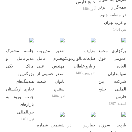
خلیج فارس
بیمه‌گزار برتر
آذر, 1404
در منطقه جنوب
و غرب تهران
تیر, 1401
برگزاری مجمع
مزایده
تقدیر مدیریت
جلسه مشترک
عمومی فوق
ضایعات‌،الوار،بونکر
محترم عامل
مدیرعامل و
العاده
و بازو غلطان
مهندس علی
مالک یکی
شهریور, 1403
سهامداران
اصغر حسینی از
بزرگترین
شرکت بین
بانوان شعبه
هلدینگ‌‎های
المللی خلیج
سنندج
تجاری ازبکستان
آذر, 1404
فارس
جهت ورود به
اسفند, 1397
بازارهای
بین‌المللی
تیر, 1401
بازدید سرزده
حفارس در
ششمین شماره