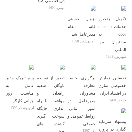
دریافت می کنند
بهمن, 1400
تکمیل زنجیره
پژمان حسینی
خدمات door to
قائم مقام
door به
مدیرعامل شد
اردیبهشت, 1398
مشتریان بین
المللى
شهریور, 1398
نخستین همایش
برگزاری جلسه
تقدیر از توسعه
پیام تبریک مدیر
خصوصی سازی
معارفه
ناوگان شعبه
عامل به
در اقتصاد ایران
مشاوران
زاهدان و
مناسبت روز
خرداد, 1401
مدیرعامل در
موافقت با راه
جهانی کارگر
اردیبهشت, 1399
امور مالی،
اندازی جایگاه
روابط عمومی و
سوخت گیری
پیشنهاد سرمایه
حقوقی
کشنده های
گذاری در پروژه
دی, 1397
حفارس در