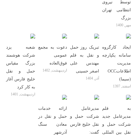
توسط نیروی
انتظامی تهران
بزرگ
مهر, 1400
ایجاد کارگروه
تبریک روز حمل
دعوت به مجمع
شعبه یزد
سامانه یکپارچه
و نقل به قلم
عمومی
شرکت هوشمند
مدیریت
مهندس علی
فوق‌العاده
بزرگ مقیاس
اردیبهشت, 1402
اطلاعاتOCC
اصغر حسینی
حمل و نقل
آذر, 1404
(سیما)
خلیج فارس آغاز
اسفند, 1397
به کار کرد
اردیبهشت, 1401
به قلم
مدیرعامل
ارائه خدمات
مدیرعامل جدید
شرکت حمل و
حمل و نقل در
شرکت حمل و
نقل خلیج فارس
معادن سنگ
نقل بین المللی
گفت:
آذرشهر