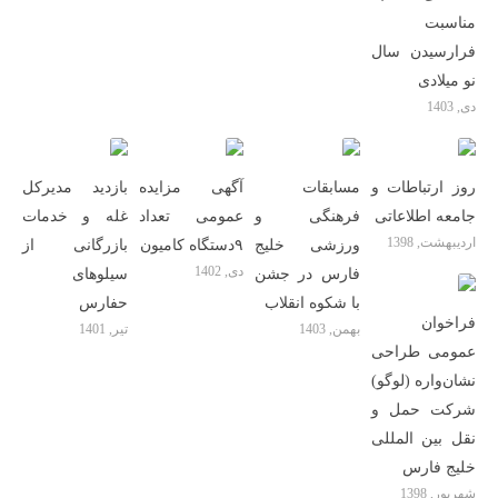
مناسبت
فرارسیدن سال
نو میلادی
دی, 1403
روز ارتباطات و
مسابقات
آگهی مزایده
بازدید مدیرکل
جامعه اطلاعاتى
فرهنگی و
عمومی تعداد
غله و خدمات
اردیبهشت, 1398
ورزشی خلیج
۹دستگاه کامیون
بازرگانی از
دی, 1402
فارس در جشن
سیلوهای
با شکوه انقلاب
حفارس
فراخوان
بهمن, 1403
تیر, 1401
عمومی طراحی
نشان‌واره (لوگو)
شرکت حمل و
نقل بین المللی
خلیج فارس
شهریور, 1398