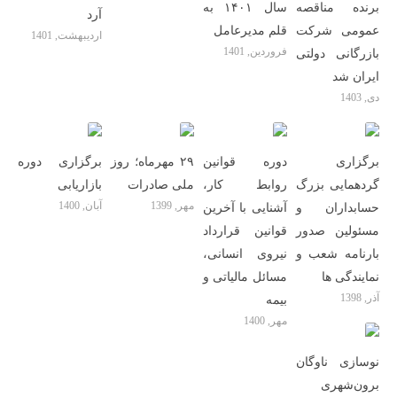
برنده مناقصه
سال ۱۴۰۱ به
آرد
عمومی شرکت
قلم مدیرعامل
اردیبهشت, 1401
فروردین, 1401
بازرگانی دولتی
ایران شد
دی, 1403
برگزاری
دوره قوانین
۲۹ مهرماه؛ روز
برگزاری دوره
گردهمایی بزرگ
روابط کار،
ملی صادرات
بازاریابی
مهر, 1399
آبان, 1400
حسابداران و
آشنایی با آخرین
مسئولین صدور
قوانین قرارداد
بارنامه شعب و
نیروی انسانی،
نمایندگی ها
مسائل مالیاتی و
آذر, 1398
بیمه
مهر, 1400
نوسازی ناوگان
برون‌شهری