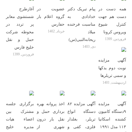
همه دست در
پیام تبریک دکتر
عضویت در
آغازطرح
دست هم جهت
خدادادی به
گروه اعلام بار
شستشوی معابر
کنترل شیوع
مناسبت فرخنده
حفارس
پر تردد در
خرداد, 1402
ویروس کرونا
میلاد
محوطه شرکت
فروردین, 1399
ریحانه‌النبی(س)
حمل و نقل
دی, 1403
خلیج فارس
فروردین, 1399
آگهی مزایده
نوبت دوم یدکها
و سمی تریلرها
اردیبهشت, 1401
آگهی مزایده
آگهی مزایده ۸۲
اخذ پروانه بهره
برگزاری جلسه
۹دستگاه کامیون
دستگاه انواع
برداری حمل و
مشترک بین
کشنده اسکانیا
تریلر، بغلدار
نقل بار درون
اعضاء هیات
۱۱۳ مدل ۱۹۹۱
فلزی، کفی و
شهری از
مدیره خلیج