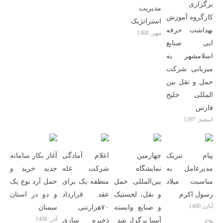
برگزاری
مدیریت
کارگروه آموزش
استراتژیک
بهداشت حرفه
مهر, 1400
ایی صنایع
اسلامشهر به
میزبانی شرکت
حمل و نقل بین
المللی خلیج
فارس
اسفند, 1397
پیام تبریک
چهارمین
اعلام آمادگی
آغاز بکار سامانه
مدیرعامل به
نمایشگاه
شرکت غله
جدید خرید و
مناسبت میلاد
بین‌المللی حمل
منطقه یک برای
حمل آرد نوع یک
رسول اکرم
و نقل، لجستیک
عقد قرارداد
و دو در استان
آبان, 1400
و صنایع وابسته
۷۰هزارتنی
سمنان
آذر, 1400
آسیا برگزار ‌شد
ذخیره سازی