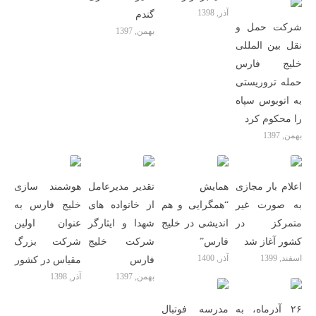
آذر, 1398
گندم
شرکت حمل و
بهمن, 1397
نقل بین المللی
خلیج فارس
حمله تروریستی
به اتوبوس سپاه
را محکوم کرد
بهمن, 1397
اعلام بار مجازی
همایش
تقدیر مدیرعامل
هوشمند سازی
به صورت غیر
“همگرایی و هم
از خانواده های
خلیج فارس به
متمرکز در
اندیشی در خلیج
شهدا و ایثارگر
عنوان اولین
کشور آغاز شد
فارس”
شرکت خلیج
شرکت بزرگ
اسفند, 1399
آذر, 1400
فارس
مقیاس در کشور
بهمن, 1397
آذر, 1398
۲۶ آذرماه، به
مدرسه فوتبال