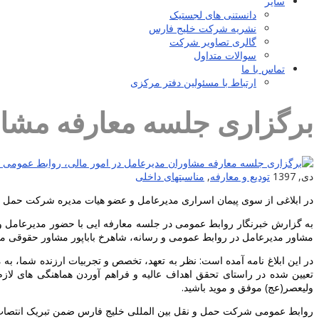
سایر
دانستنی های لجستیک
نشریه شرکت خلیج فارس
گالری تصاویر شرکت
سوالات متداول
تماس با ما
ارتباط با مسئولین دفتر مرکزی
برگزاری جلسه معارفه مشاو
دی, 1397
تودیع و معارفه
,
مناسبتهای داخلی
در ابلاغی از سوی پیمان اسراری مدیرعامل و عضو هیات مدیره شرکت حمل 
به گزارش خبرنگار روابط عمومی در جلسه معارفه ایی با حضور مدیرعامل 
مشاور مدیرعامل در روابط عمومی و رسانه، شاهرخ باباپور مشاور حقوقی م
در این ابلاغ نامه آمده است: نظر به تعهد، تخصص و تجربیات ارزنده شما، 
تعیین شده در راستای تحقق اهداف عالیه و فراهم آوردن هماهنگی های لا
ولیعصر(عج) موفق و موید باشید.
روابط عمومی شرکت حمل و نقل بین المللی خلیج فارس ضمن تبریک انتصاب ای