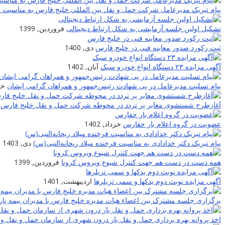
پیام تبریک مدیرعامل شرکت حمل و نقل بین المللی خلیج فارس به مناسبت نوروز
تشکیل اولین جلسه آزمایشی به شکل ارتباط دیجیتالی
فروردین, 1399
ثبت رکورد صدور معاینه فنی در خلیج فارس
دی, 1400
آگهی مزایده ۲۳ دستگاه انواع خودرو سبک
آبان, 1402
پیام تسلیت مدیرعامل در پی شهادت‌ رئیس‌جمهور و همراهان گرامی ایشان
خرد
آغازطرح شستشوی معابر پر تردد در محوطه شرکت حمل و نقل خلیج فارس
عضویت در گروه اعلام بار حفارس
خرداد, 1402
پیام تبریک دکتر خدادادی به مناسبت فرخنده میلاد ریحانه‌النبی(س)
دی, 1403
همه دست در دست هم جهت کنترل شیوع ویروس کرونا
فروردین, 1399
آگهی مزایده نوبت دوم یدکها و سمی تریلرها
اردیبهشت, 1401
برگزاری جلسه مشترک بین اعضاء هیات مدیره خلیج فارس با مدیران بیمه پار
اخذ پروانه بهره برداری حمل و نقل بار درون شهری از سازمان حمل و نقل و 