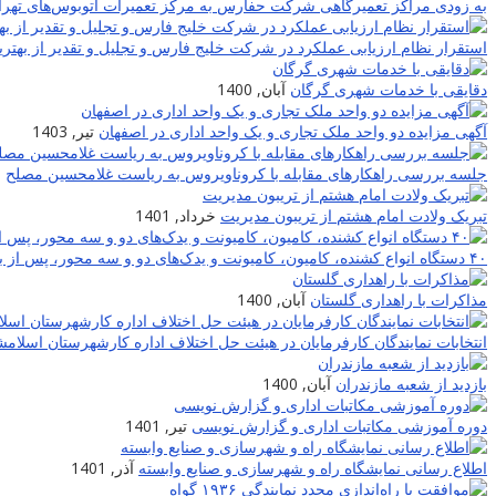
به زودی مراکز تعمیرگاهی شرکت حفارس به مرکز تعمیرات اتوبوس‌های تهران
استقرار نظام ارزیابی عملکرد در شرکت خلیج فارس و تجلیل و تقدیر از بهترین
دقایقی با خدمات شهری گرگان
آبان, 1400
آگهی مزایده دو واحد ملک تجاری و یک واحد اداری در اصفهان
تیر, 1403
جلسه بررسی راهکارهای مقابله با کروناویروس به ریاست غلامحسین مصلح
ا
تبریک ولادت امام هشتم از تریبون مدیریت
خرداد, 1401
۴۰ دستگاه انواع کشنده، کامیون، کامیونت و یدک‌های دو و سه محور، پس از بازسازی و تعمیر به چرخه حمل شرکت حمل و نقل خلیج فارس برگشتند
مذاکرات با راهداری گلستان
آبان, 1400
انتخابات نمایندگان کارفرمایان در هیئت حل اختلاف اداره کارشهرستان اسلام
بازدید از شعبه مازندران
آبان, 1400
دوره آموزشی مکاتبات اداری و گزارش نویسی
تیر, 1401
اطلاع رسانی نمایشگاه راه و شهرسازی و صنایع وابسته
آذر, 1401