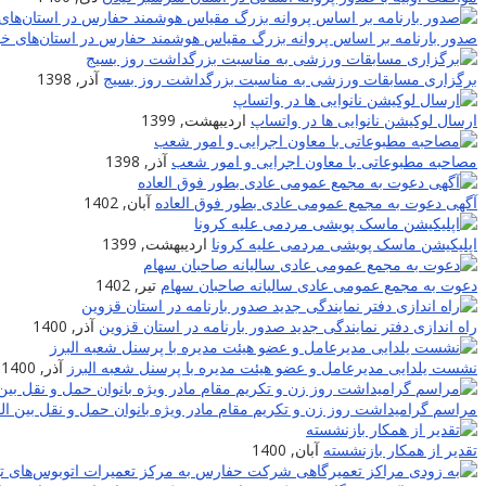
صدور بارنامه بر اساس پروانه بزرگ مقیاس هوشمند حفارس در استان‌های خو
برگزاری مسابقات ورزشی به مناسبت بزرگداشت روز بسیج
آذر, 1398
ارسال لوکیشن نانوایی ها در واتساپ
اردیبهشت, 1399
مصاحبه مطبوعاتی با معاون اجرایی و امور شعب
آذر, 1398
آگهی دعوت به مجمع عمومی عادی بطور فوق العاده
آبان, 1402
اپلیکیشن ماسک پویشی مردمی علیه کرونا
اردیبهشت, 1399
دعوت به مجمع عمومی عادی سالیانه صاحبان سهام
تیر, 1402
راه اندازی دفتر نمایندگی جدید صدور بارنامه در استان قزوین
آذر, 1400
نشست یلدایی مدیرعامل و عضو هیئت مدیره با پرسنل شعبه البرز
آذر, 1400
مراسم گرامیداشت روز زن و تکریم مقام مادر ویژه بانوان حمل و نقل بین ا
تقدیر از همکار بازنشسته
آبان, 1400