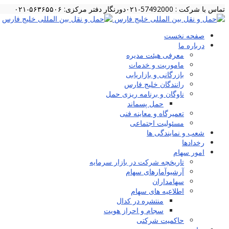
تماس با شرکت : 57492000-۰۲۱
دورنگار دفتر مرکزی: ۵۶۳۶۵۵۰۶-۰۲۱
صفحه نخست
درباره ما
معرفی هیئت مدیره
ماموریت و خدمات
بازرگانی و بازاریابی
رانندگان خلیج فارس
ناوگان و برنامه ریزی حمل
حمل پسماند
تعمیرگاه و معاینه فنی
مسئولیت اجتماعی
شعب و نمایندگی ها
رخدادها
امور سهام
تاریخچه شرکت در بازار سرمایه
آرشیوآمارهای سهام
سهامداران
اطلاعیه های سهام
منتشره در کدال
سجام و احراز هویت
حاکمیت شرکتی