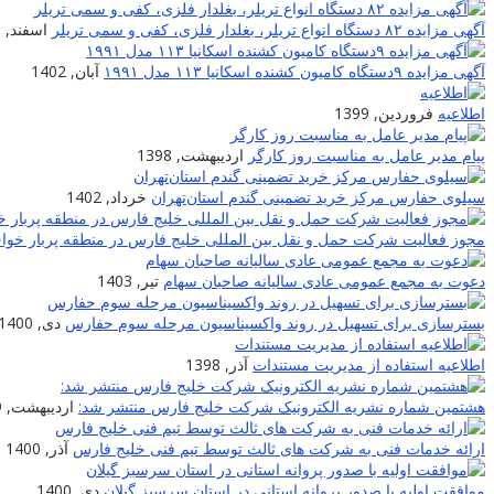
آگهی مزایده ۸۲ دستگاه انواع تریلر، بغلدار فلزی، کفی و سمی تریلر
اسفند, 1400
آگهی مزایده ۹دستگاه کامیون کشنده اسکانیا ۱۱۳ مدل ۱۹۹۱
آبان, 1402
اطلاعیه
فروردین, 1399
پیام مدیر عامل به مناسبت روز کارگر
اردیبهشت, 1398
سیلوی حفارس مرکز خرید تضمینی گندم استان‌تهران
خرداد, 1402
مجوز فعالیت شرکت حمل و نقل بین المللی خلیج فارس در منطقه پربار خو
دعوت به مجمع عمومی عادی سالیانه صاحبان سهام
تیر, 1403
بسترسازی برای تسهیل در روند واکسیناسیون مرحله سوم حفارس
دی, 1400
اطلاعیه استفاده از مدیریت مستندات
آذر, 1398
هشتمین شماره نشریه الکترونیک شرکت خلیج فارس منتشر شد:
اردیبهشت, 1399
ارائه خدمات فنی به شرکت های ثالث توسط تیم فنی خلیج فارس
آذر, 1400
موافقت اولیه با صدور پروانه استانی در استان سرسبز گیلان
دی, 1400