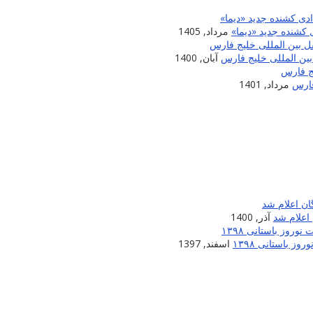
 کشنده جدید «دیما»
مرداد, 1405
آبان, 1400
مرداد, 1401
اعلام شد
آذر, 1400
 باستانی ۱۳۹۸
اسفند, 1397