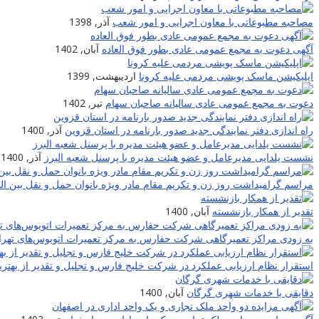
مصاحبه مطبوعاتی با معاون اجرایی و امور شعب
آذر, 1398
آگهی دعوت به مجمع عمومی عادی بطور فوق العاده
آبان, 1402
اپلیکیشن ماسک پویشی مردمی علیه کرونا
اردیبهشت, 1399
دعوت به مجمع عمومی عادی سالیانه صاحبان سهام
تیر, 1402
راه اندازی دفتر نمایندگی جدید صدور بارنامه در استان قزوین
آذر, 1400
نشست یلدایی مدیرعامل و عضو هیئت مدیره با پرسنل شعبه البرز
آذر, 1400
مراسم گرامیداشت روز زن و تکریم مقام مادر ویژه بانوان حمل و نقل بین ا
تقدیر از همکار بازنشسته
آبان, 1400
به زودی مراکز تعمیرگاهی شرکت حفارس به مرکز تعمیرات اتوبوس‌های تهران
استقرار نظام ارزیابی عملکرد در شرکت خلیج فارس و تجلیل و تقدیر از بهترین
دقایقی با خدمات شهری گرگان
آبان, 1400