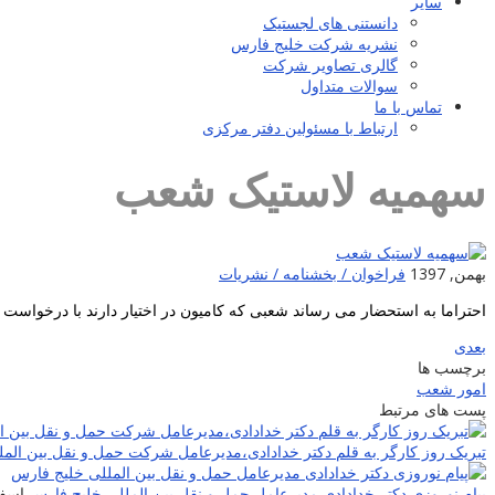
سایر
دانستنی های لجستیک
نشریه شرکت خلیج فارس
گالری تصاویر شرکت
سوالات متداول
تماس با ما
ارتباط با مسئولین دفتر مرکزی
سهمیه لاستیک شعب
بهمن, 1397
فراخوان / بخشنامه / نشریات
احتراما به استحضار می رساند شعبی که کامیون در اختیار دارند با درخواس
بعدی
برچسب ها
امور شعب
پست های مرتبط
تبریک روز کارگر به قلم دکتر خدادادی،مدیرعامل شرکت حمل و نقل بین الم
پیام نوروزی دکتر خدادادی مدیرعامل حمل و نقل بین المللی خلیج فارس
اسفند,