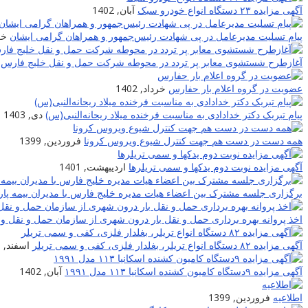
آگهی مزایده ۲۳ دستگاه انواع خودرو سبک
آبان, 1402
پیام تسلیت مدیرعامل در پی شهادت‌ رئیس‌جمهور و همراهان گرامی ایشان
خرد
آغازطرح شستشوی معابر پر تردد در محوطه شرکت حمل و نقل خلیج فارس
عضویت در گروه اعلام بار حفارس
خرداد, 1402
پیام تبریک دکتر خدادادی به مناسبت فرخنده میلاد ریحانه‌النبی(س)
دی, 1403
همه دست در دست هم جهت کنترل شیوع ویروس کرونا
فروردین, 1399
آگهی مزایده نوبت دوم یدکها و سمی تریلرها
اردیبهشت, 1401
برگزاری جلسه مشترک بین اعضاء هیات مدیره خلیج فارس با مدیران بیمه پار
اخذ پروانه بهره برداری حمل و نقل بار درون شهری از سازمان حمل و نقل و 
آگهی مزایده ۸۲ دستگاه انواع تریلر، بغلدار فلزی، کفی و سمی تریلر
اسفند, 1400
آگهی مزایده ۹دستگاه کامیون کشنده اسکانیا ۱۱۳ مدل ۱۹۹۱
آبان, 1402
اطلاعیه
فروردین, 1399