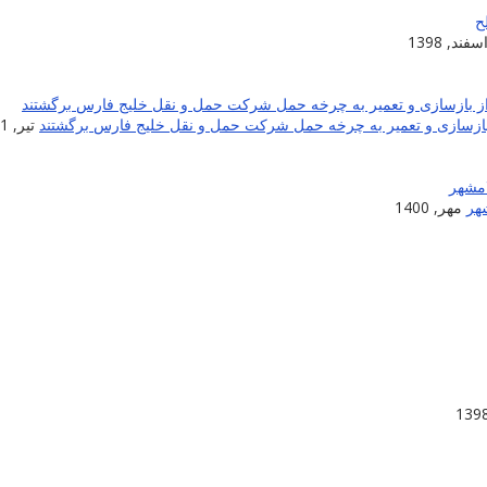
سفند, 1398
تیر, 1401
شهر
مهر, 1400