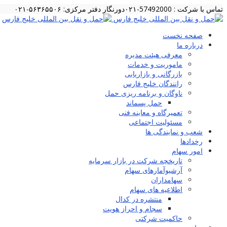
تماس با شرکت : 57492000-۰۲۱
دورنگار دفتر مرکزی: ۵۶۳۶۵۵۰۶-۰۲۱
صفحه نخست
درباره ما
معرفی هیئت مدیره
ماموریت و خدمات
بازرگانی و بازاریابی
رانندگان خلیج فارس
ناوگان و برنامه ریزی حمل
حمل پسماند
تعمیرگاه و معاینه فنی
مسئولیت اجتماعی
شعب و نمایندگی ها
رخدادها
امور سهام
تاریخچه شرکت در بازار سرمایه
آرشیوآمارهای سهام
سهامداران
اطلاعیه های سهام
منتشره در کدال
سجام و احراز هویت
حاکمیت شرکتی