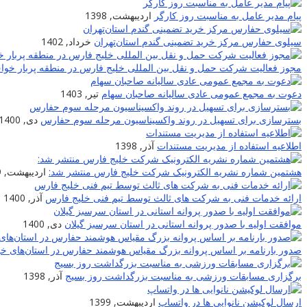
پیام مدیر عامل به مناسبت روز کارگر
اردیبهشت, 1398
سیلوی حفارس مرکز خرید تضمینی گندم استان‌تهران
خرداد, 1402
مجوز فعالیت شرکت حمل و نقل بین المللی خلیج فارس در منطقه پربار خو
دعوت به مجمع عمومی عادی سالیانه صاحبان سهام
تیر, 1403
بسترسازی برای تسهیل در روند واکسیناسیون مرحله سوم حفارس
دی, 1400
اطلاعیه استفاده از مدیریت مستندات
آذر, 1398
هشتمین شماره نشریه الکترونیک شرکت خلیج فارس منتشر شد:
اردیبهشت, 1399
ارائه خدمات فنی به شرکت های ثالث توسط تیم فنی خلیج فارس
آذر, 1400
موافقت اولیه با صدور پروانه استانی در استان سرسبز گیلان
دی, 1400
صدور بارنامه بر اساس پروانه بزرگ مقیاس هوشمند حفارس در استان‌های خو
برگزاری مسابقات ورزشی به مناسبت بزرگداشت روز بسیج
آذر, 1398
ارسال لوکیشن نانوایی ها در واتساپ
اردیبهشت, 1399