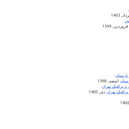
اد, 1403
فروردین, 1399
سیان
اسفند, 1398
ترافیک تهران
دی, 1400