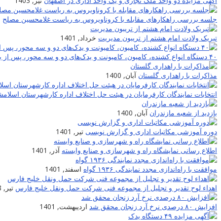
آگهی مزایده دو واحد ملک تجاری و یک واحد اداری در اصفهان
تیر, 1403
جلسه بررسی راهکارهای مقابله با کروناویروس به ریاست غلامحسین مصلح
ا
تبریک ولادت امام هشتم از تریبون مدیریت
خرداد, 1401
۴۰ دستگاه انواع کشنده، کامیون، کامیونت و یدک‌های دو و سه محور، پس از بازسازی و تعمیر به چرخه حمل شرکت حمل و نقل خلیج فارس برگشتند
مذاکرات با راهداری گلستان
آبان, 1400
انتخابات نمایندگان کارفرمایان در هیئت حل اختلاف اداره کارشهرستان اسلام
بازدید از شعبه مازندران
آبان, 1400
دوره آموزشی مکاتبات اداری و گزارش نویسی
تیر, 1401
اطلاع رسانی نمایشگاه راه و شهرسازی و صنایع وابسته
آذر, 1401
موافقت با راه‌اندازی مجدد نمایندگی ۱۹۳۶ گواه
اسفند, 1401
اهداء لوح تقدیر و تجلیل از مجموعه فنی شرکت حمل ونقل خلیج فارس
تیر, 1398
افزایش ۸۰ درصدی نرخ آرد زنجان محقق شد
اردیبهشت, 1401