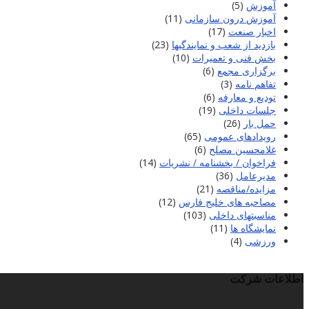
آموزش
(5)
آموزش درون سازمانی
(11)
اخبار صنعت
(17)
بازدید از شعب و نمایندگیها
(23)
بخش فنی و تعمیرات
(10)
برگزاری مجمع
(6)
تفاهم نامه
(3)
تودیع و معارفه
(6)
جلسات داخلی
(19)
حمل بار
(26)
رویدادهای عمومی
(65)
غلامحسین مصلح
(6)
فراخوان / بخشنامه / نشریات
(14)
مدیرعامل
(36)
مزایده/مناقصه
(21)
مصاحبه های خلیج فارس
(12)
مناسبتهای داخلی
(103)
نمایشگاه ها
(11)
ورزشی
(4)
اطلاعات شرکت