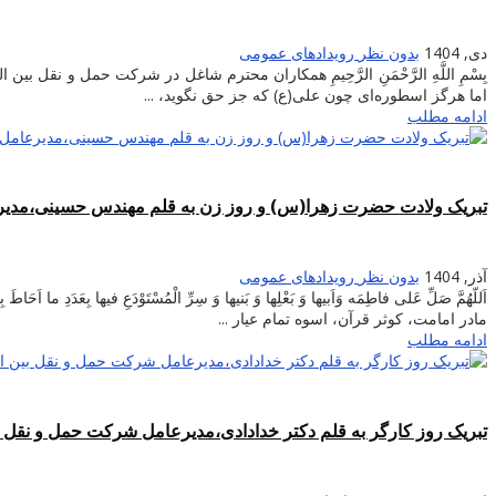
دی, 1404
بدون نظر
رویدادهای عمومی
بِسْمِ اللَّهِ الرَّحْمَنِ الرَّحِیمِ همکاران محترم شاغل در شرکت حمل و نق
اما هرگز اسطوره‌ای چون علی(ع) که جز حق نگوید، ...
ادامه مطلب
تبریک ولادت حضرت زهرا(س) و روز زن به قلم مهندس حسینی،مدیر
آذر, 1404
بدون نظر
رویدادهای عمومی
اَللّهُمَّ صَلِّ عَلی فاطِمَه وَاَبیها وَ بَعْلِها وَ بَنیها وَ سِرِّ الْمُسْتَوْدَع
مادر امامت، کوثر قرآن، اسوه تمام عیار ...
ادامه مطلب
تبریک روز کارگر به قلم دکتر خدادادی،مدیرعامل شرکت حمل و نقل ب