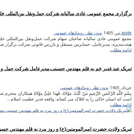
برگزاری مجمع عمومی عادی سالیانه شرکت حمل‌ونقل بین‌المللی خ
aside
تیر, 1405
بدون نظر
رویدادهای عمومی
هیئت‌مدیره، مدیرعامل، حسابرس مستقل و بازرس قانونی شرکت برگزار شد.
ادامه مطلب
تبریک عید غدیر خم به قلم مهندس حسینی،مدیرعامل شرکت حمل و ن
خرداد, 1405
بدون نظر
رویدادهای عمومی
بِسْمِ اللَّهِ الرَّحْمَنِ الرَّحِیمِ مَنْ کُنْتُ مَوْلاهُ، فَهذا عَلِىٌّ مَ
است که انسان خاکی را به افلاک می‏ کشاند. واقعه غدیر عظمت اسلام ...
ادامه مطلب
تبریک ولادت حضرت امیرالمومنین(ع) و روز مرد به قلم مهندس حسی