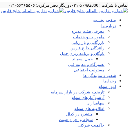
تماس با شرکت : 57492000-۰۲۱
دورنگار دفتر مرکزی: ۵۶۳۶۵۵۰۶-۰۲۱
صفحه نخست
درباره ما
معرفی هیئت مدیره
ماموریت و خدمات
بازرگانی و بازاریابی
رانندگان خلیج فارس
ناوگان و برنامه ریزی حمل
حمل پسماند
تعمیرگاه و معاینه فنی
مسئولیت اجتماعی
شعب و نمایندگی ها
رخدادها
امور سهام
تاریخچه شرکت در بازار سرمایه
آرشیوآمارهای سهام
سهامداران
اطلاعیه های سهام
منتشره در کدال
سجام و احراز هویت
حاکمیت شرکتی