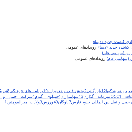
 کشنده جدید «دیما»
رویدادهای عمومی
 (سهامی عام)
رویدادهای عمومی
ب و نمایندگیها
12
بازرگانی
2
بخش فنی و تعمیرات
10
برنامه های فرهنگی
8
تبریک
ت OCC
1
سرمایه گذاری
13
سهامداران
4
سیلوی گندم
1
شرکت حمل و نق
حمل و نقل بین المللی خلیج فارس
7
ناوگان
49
ورزش
3
ولادت امیرالمومنین
1