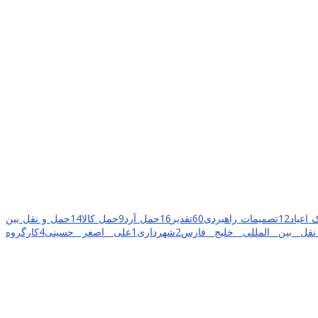
 اعیاد
12
تصمیمات راهبردی
60
تقدیر
16
حمل آرد
9
حمل کالا
14
حمل و نقل بین
ل بین المللی خلیج فارس
2
شهرداری
1
علی اصغر حسینی
4
کارگروه