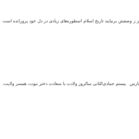
هرگز ز وصفش برنیایند تاریخ اسلام اسطوره‌های زیادی در دل خود پرورانده است
ین المللی خلیج فارس بیستم جمادی‌الثانی سالروز ولادت با سعادت دختر نبوت، همسر ولایت،