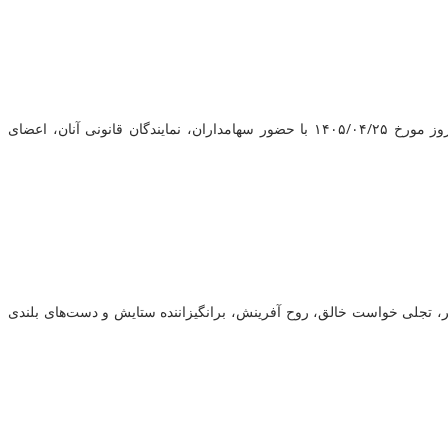
مجمع عمومی عادی سالیانه صاحبان سهام شرکت حمل‌ونقل بین‌المللی خلیج فارس (سهامی عام) مربوط به سال مالی منتهی به ۲۹ اسفند ۱۴۰۴، امروز مورخ ۱۴۰۵/۰۴/۲۵ با حضور سهامداران، نمایندگان قانونی آنان، اعضای
 فارس غدیر، تجلی خواست خالق، روح آفرینش، برانگیزاننده ستایش و دست‌های بلندی