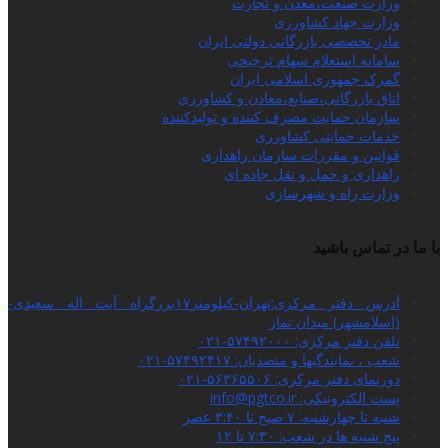
وزارت صنعت،معدن و تجارت
وزارت جهاد کشاورزی
مادر تخصصی بازرگانی دولتی ایران
سامانه استعلام سهام ترجیحی
گمرک جمهوری اسلامی ایران
اتاق بازرگانی،صنایع،معادن و کشاورزی
سازمان حمایت مصرف کننده و تولیدکننده
خدمات حمایتی کشاورزی
قوانین و مقررات سازمان راهداری
راهداری و حمل و نقل جاده ای
وزارت راه و شهرسازی
با ما در تماس باشید
آدرس دفتر مرکزی:تهران-کیلومتر۱۷بزرگراه آیت اله سعیدی-
(اسلامشهر) میدان نماز
تلفن دفتر مرکزی: ۵۷۴۹۲۰۰۰-۰۲۱
شعب ، نمایندگیها و متصدیان: ۵۷۴۹۲۴۱۷-۰۲۱
دورنمای دفتر مرکزی: ۵۶۳۶۵۵۰۶-۰۲۱
پست الکترونیکی: info@pgtco.ir
شنبه تا چهارشنبه: ۷ صبح تا ۳:۴۰ عصر
پنج شنبه ها در شعب: ۷:۳۰ تا ۱۲