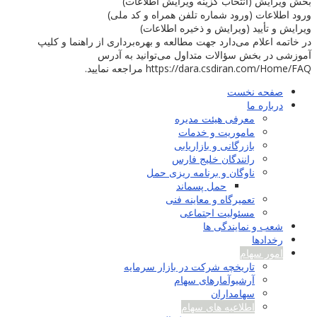
بخش ویرایش (انتخاب گزینه ویرایش اطلاعات)
ورود اطلاعات (ورود شماره تلفن همراه و کد ملی)
ویرایش و تأیید (ویرایش و ذخیره اطلاعات)
در خاتمه اعلام می‌دارد جهت مطالعه و بهره‌برداری از راهنما و کلیپ
آموزشی در بخش سؤالات متداول می‌توانید به آدرس
https://dara.csdiran.com/Home/FAQ مراجعه نمایید.
صفحه نخست
درباره ما
معرفی هیئت مدیره
ماموریت و خدمات
بازرگانی و بازاریابی
رانندگان خلیج فارس
ناوگان و برنامه ریزی حمل
حمل پسماند
تعمیرگاه و معاینه فنی
مسئولیت اجتماعی
شعب و نمایندگی ها
رخدادها
امور سهام
تاریخچه شرکت در بازار سرمایه
آرشیوآمارهای سهام
سهامداران
اطلاعیه های سهام