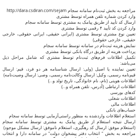
مراجعه به بخش ثبت‌نام سامانه سجام http://dara.csdiran.com/sejam
وارد کردن شماره تلفن همراه توسط مشتری
ارسال کد تأیید از طریق پیامک به مشتری توسط سامانه سجام
وارد کردن کد تأیید ۴ رقمی توسط مشتری
تعیین نوع مشتری توسط مشتری (ایرانی حقیقی، ایرانی حقوقی، خارجی
حقیقی، خارجی حقوقی)
نمایش هزینه ثبت‌نام در سامانه توسط سامانه سجام
پرداخت هزینه از طریق درگاه بانکی توسط مشتری
تکمیل اطلاعات فرم‌های ثبت‌نام توسط مشتری که شامل مراحل ذیل
می‌باشد:
تعیین نماینده یا اصیل (ولی: ارسال شناسنامه هر دو فرد، قیم: ارسال
قیم‌نامه رسمی، وکیل: ارسال وکالت‌نامه رسمی، وصی: ارسال وصیت‌نامه)
اطلاعات هویتی (نام، نام خانوادگی، تاریخ تولد و…)
اطلاعات ارتباطی (آدرس، تلفن همراه و…)
کدهای بورسی
اطلاعات شغلی
اطلاعات مالی
حساب‌های بانکی
استعلام اطلاعات واردشده به منظور راستی‌آزمایی توسط سامانه سجام
ارسال نتیجه استعلام از طریق پیامک به مشتری توسط سامانه سجام
(استعلام موفق: ارسال کد رهگیری، استعلام ناموفق: ارسال مشکل موجود)
مراجعه به بخش ” انتخاب دفتر پیشخوان دولت” در سامانه دارا و انتخاب