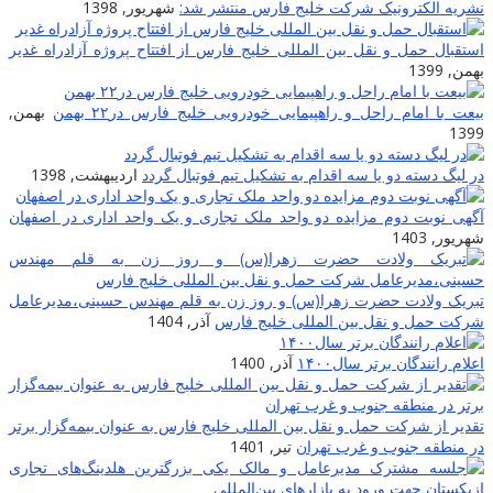
نشریه الکترونیک شرکت خلیج فارس منتشر شد:
شهریور, 1398
استقبال حمل و نقل بین المللی خلیج فارس از افتتاح پروژه آزادراه غدیر
بهمن, 1399
بیعت با امام راحل و راهپیمایی خودرویی خلیج فارس در۲۲ بهمن
بهمن,
1399
در لیگ دسته دو یا سه اقدام به تشکیل تیم فوتبال گردد
اردیبهشت, 1398
آگهی نوبت دوم مزایده دو واحد ملک تجاری و یک واحد اداری در اصفهان
شهریور, 1403
تبریک ولادت حضرت زهرا(س) و روز زن به قلم مهندس حسینی،مدیرعامل
شرکت حمل و نقل بین المللی خلیج فارس
آذر, 1404
اعلام رانندگان برتر سال۱۴۰۰
آذر, 1400
تقدیر از شرکت حمل و نقل بین المللی خلیج فارس به عنوان بیمه‌گزار برتر
در منطقه جنوب و غرب تهران
تیر, 1401