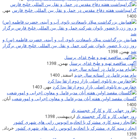
گرامیداشت هفته دفاع مقدس در حمل و نقل بین المللی خلیج فارس
مهر,
1400
همایش بزرگداشت میلاد باسعادت بانوی آب و آیینه، حضرت فاطمه (س) و
روز زن با حضور بانوان شرکت حمل و نقل بین المللی خلیج فارس برگزار
شد
بهمن, 1398
آگهی مناقصه تهیه و طبخ غذای پرسنل
بهمن, 1398
پیام مدیرعامل در آستانه سال جدید
اسفند, 1400
حفارس به تابلوی اصلی بازار دوم ارتقا پیدا کرد
مهر, 1403
گلستان مقصد اولین هفته آبان مدیرعامل و معاون اجرایی و امورشعب
آبان,
1400
روز جهانی کار و کارگر خجسته باد
اردیبهشت, 1398
ایجاد زمینه کارى مشترک با اتحادیه اتوبوس رانى هاى شهرى کشور
خرداد,
1398