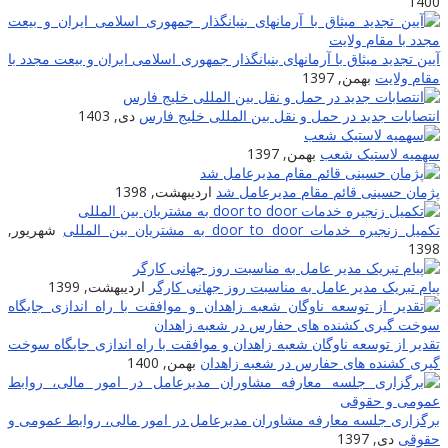
1400
آیین تجدید میثاق با آرمانهای بنیانگذار جمهوری اسلامی ایران و بیعت مجدد با
مقام ولایت
بهمن, 1397
انتصابات جدید در حمل و نقل بین المللی خلیج فارس
دی, 1403
سهمیه لاستیک شعب
بهمن, 1397
پژمان حسینی قائم مقام مدیرعامل شد
اردیبهشت, 1398
تکمیل زنجیره خدمات door to door به مشتریان بین المللى
شهریور,
1398
پیام تبریک مدیر عامل به مناسبت روز جهانی کارگر
اردیبهشت, 1399
تقدیر از توسعه ناوگان شعبه زاهدان و موافقت با راه اندازی جایگاه سوخت
گیری کشنده های حفارس در شعبه زاهدان
بهمن, 1400
برگزاری جلسه معارفه مشاوران مدیرعامل در امور مالی، روابط عمومی و
حقوقی
دی, 1397