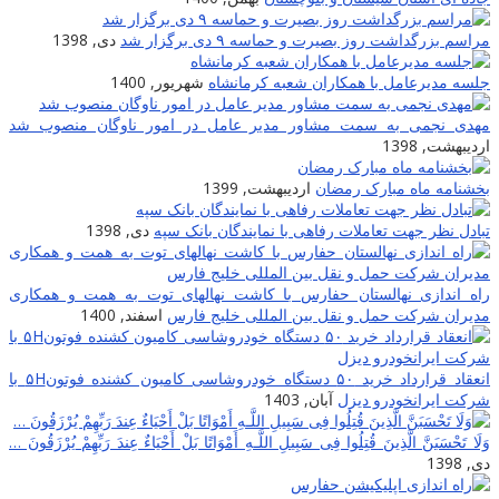
مراسم بزرگداشت روز بصیرت و حماسه ۹ دی برگزار شد
دی, 1398
جلسه مدیرعامل با همکاران شعبه کرمانشاه
شهریور, 1400
مهدی نجمی به سمت مشاور مدیر عامل در امور ناوگان منصوب شد
اردیبهشت, 1398
بخشنامه ماه مبارک رمضان
اردیبهشت, 1399
تبادل نظر جهت تعاملات رفاهی با نمایندگان بانک سپه
دی, 1398
راه اندازی نهالستان حفارس با کاشت نهالهای توت به همت و همکاری
مدیران شرکت حمل و نقل بین المللی خلیج فارس
اسفند, 1400
انعقاد قرارداد خرید ۵۰ دستگاه خودروشاسی کامیون کشنده فوتون۵H با
شرکت ایرانخودرو دیزل
آبان, 1403
وَلَا تَحْسَبَنَّ الَّذِینَ قُتِلُوا فِی سَبِیلِ اللَّـهِ أَمْوَاتًا بَلْ أَحْیَاءٌ عِندَ رَ‌بِّهِمْ یُرْ‌زَقُونَ …
دی, 1398