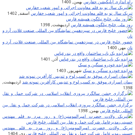
راه اندازی اپلیکیشن حفارس
بهمن, 1400
تبریک سال نو به قلم معاونت اجرائی و امور شعب حفارس
اسفند, 1402
روز ملی خلیج نیلگون همیشه فارس
اردیبهشت, 1398
حضور خلیج فارس در سیزدهمین نمایشگاه بین المللی صنعت غلات، آرد و
نان
مهر, 1400
مزایده یک باب ساختمان واقع در بندرعباس
آذر, 1401
مزایده خودرو سنگین و سبک
شهریور, 1403
پیمان اسراری موفق به کسب لوح و تندیس کارآفرین نمونه شد
اردیبهشت,
1398
برگزاری جشن سالگرد پیروزی انقلاب اسلامی در شرکت حمل و نقل بین
المللی خلیج فارس
بهمن, 1398
تبریک ولادت حضرت امیرالمومنین(ع) و روز مرد به قلم مهندس
حسینی،مدیرعامل شرکت حمل و نقل بین المللی خلیج فارس
دی, 1404