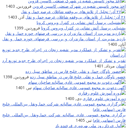
اخذ مجوز تاسیس شعبه در شهرک صنعتی کاسپین قزوین
فروردین, 1403
۲۶ آذر؛ تجلیل از تلاش‌های بی‌وقفه شاغلان عرصه حمل و نقل
آذر, 1403
پشتیبانی پرسنل آتش نشانی در کنترل ویروس کرونا
فروردین, 1399
بازدید مدیریت از استان مازندران و بررسی فرصتهای حوزه حمل و نقل
آبان, 1400
تقدیر و تشکر از عملکرد مدیر شعبه زنجان در اجرای طرح جدید توزیع آرد
استان
مرداد, 1401
حضور ناوگان حمل و نقلی خلیج فارس در مناطق سیل زده
فروردین, 1398
آگهی دعوت به مجمع عمومی عادی سالیانه صاحبان سهام
تیر, 1401
دوره آموزش علوم رفتاری
دی, 1400
برگزاری مجمع عمومی عادی سالیانه شرکت حمل‌ونقل بین‌المللی خلیج
فارس (سهامی عام)
تیر, 1405