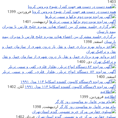
1403
همه دست در دست هم جهت کنترل شیوع ویروس کرونا
فروردین, 1399
آگهی مزایده نوبت دوم یدکها و سمی تریلرها
اردیبهشت, 1401
برگزاری جلسه مشترک بین اعضاء هیات مدیره خلیج فارس با مدیران بیمه
پارسیان
اسفند, 1398
اخذ پروانه بهره برداری حمل و نقل بار درون شهری از سازمان حمل و نقل
و ترافیک تهران
دی, 1400
آگهی مزایده ۸۲ دستگاه انواع تریلر، بغلدار فلزی، کفی و سمی تریلر
اسفند, 1400
آگهی مزایده ۹دستگاه کامیون کشنده اسکانیا ۱۱۳ مدل ۱۹۹۱
آبان, 1402
اطلاعیه
فروردین, 1399
پیام مدیر عامل به مناسبت روز کارگر
اردیبهشت, 1398
سیلوی حفارس مرکز خرید تضمینی گندم استان‌تهران
خرداد, 1402