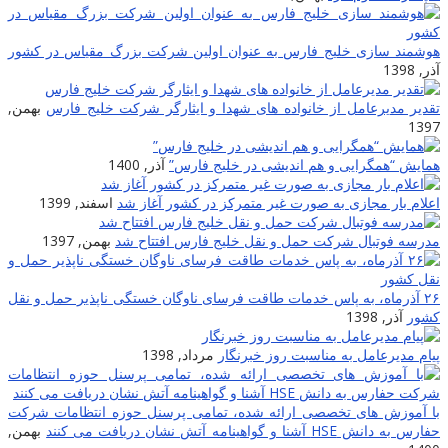
هوشمند سازی خلیج فارس به عنوان اولین شرکت بزرگ مقیاس در کشور
آذر, 1398
تقدیر مدیرعامل از خانواده های شهدا و ایثارگر شرکت خلیج فارس
بهمن,
1397
همایش “همگرایی و هم اندیشی در خلیج فارس”
آذر, 1400
اعلام بار مجازی به صورت غیر متمرکز در کشور آغاز شد
اسفند, 1399
مدرسه فوتبال شرکت حمل و نقل خلیج فارس افتتاح شد
بهمن, 1397
۲۶ آذرماه، به پاس خدمات طاقت فرسای ناوگان خستگی ناپذیر حمل و نقل
کشور
آذر, 1398
پیام مدیرعامل به مناسبت روز خبرنگار
مرداد, 1398
با آموزش های تخصصی ارائه شده، تمامی پرسنل حوزه انتظامات شرکت
حفارس به دانش HSE آشنا و گواهینامه آتش نشان دریافت می کنند
بهمن,