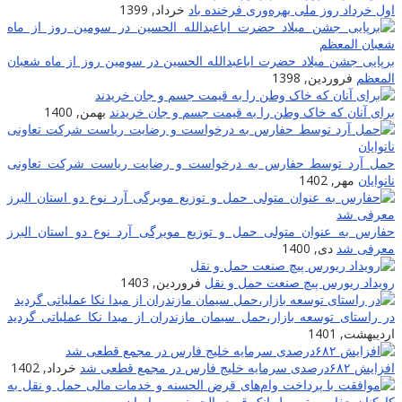
اول خرداد روز ملی بهره‌وری فرخنده باد
خرداد, 1399
برپایى جشن میلاد حضرت اباعبدالله الحسین در سومین روز از ماه شعبان
المعظم
فروردین, 1398
برای آنان که خاک وطن را به قیمت جسم و جان خریدند
بهمن, 1400
حمل آرد توسط حفارس به درخواست و رضایت ریاست شرکت تعاونی
نانوایان
مهر, 1402
حفارس به عنوان متولی حمل و توزیع مویرگی آرد نوع دو استان البرز
معرفی شد
دی, 1400
رویداد ریورس پیچ صنعت حمل و نقل
فروردین, 1403
در راستای توسعه بازار،حمل سیمان مازندران از مبدا نکا عملیاتی گردید
اردیبهشت, 1401
افزایش ۶۸۲درصدی سرمایه خلیج فارس در مجمع قطعی شد
خرداد, 1402