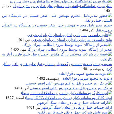
حفارس در نمایشگاه توانمندیها و دستاوردهای تعاونی روستایی ایران
خرداد,
1401
حضور مدیرعامل محترم مهندس علی اصغر حسینی در نمایشگاه بین المللی
حمل و نقل
آذر, 1404
نتایج جلسه در سازمان راهداری استان آذربایجان شرقی
تیر, 1401
تقدیر از رانندگان نمونه توسط نیروی انتظامی تهران بزرگ
مهر, 1400
شعبه یزد شرکت هوشمند بزرگ مقیاس حمل و نقل خلیج فارس آغاز به کار
کرد
اردیبهشت, 1401
دعوت به مجمع عمومی فوق‌العاده
اردیبهشت, 1402
تبریک روز حمل و نقل به قلم مهندس علی اصغر حسینی
آذر, 1404
ایجاد کارگروه سامانه یکپارچه مدیریت اطلاعاتOCC (سیما)
اسفند, 1397
ارائه خدمات حمل و نقل در معادن سنگ آذرشهر
تیر, 1401