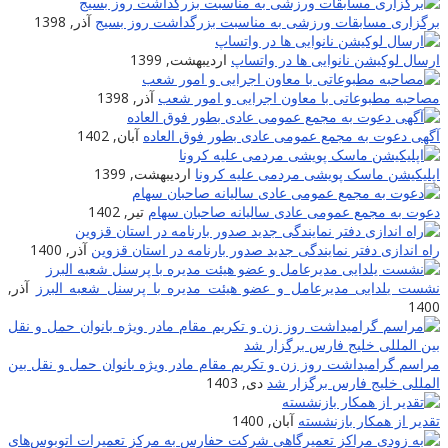
برگزاری مسابقات ورزشی به مناسبت بزرگداشت روز بسیج
آذر, 1398
ارسال لوکیشن نانوایی ها در واتساپ
اردیبهشت, 1399
مصاحبه مطبوعاتی با معاون اجرایی و امور شعب
آذر, 1398
آگهی دعوت به مجمع عمومی عادی بطور فوق العاده
آبان, 1402
اپلیکیشن ماسک پویشی مردمی علیه کرونا
اردیبهشت, 1399
دعوت به مجمع عمومی عادی سالیانه صاحبان سهام
تیر, 1402
راه اندازی دفتر نمایندگی جدید صدور بارنامه در استان قزوین
آذر, 1400
نشست یلدایی مدیرعامل و عضو هیئت مدیره با پرسنل شعبه البرز
آذر,
1400
مراسم گرامیداشت روز زن و تکریم مقام مادر ویژه بانوان حمل و نقل بین
المللی خلیج فارس برگزار شد
دی, 1403
تقدیر از همکار بازنشسته
آبان, 1400