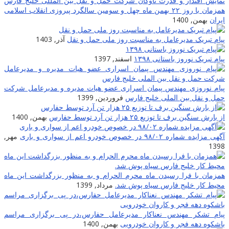
نمایش اقتدار و قدرت ناوگان شرکت حمل و نقل بین المللی خلیج فارس
همزمان با روز ۲۲ بهمن ماه چهل و سومین سالگرد پیروزی انقلاب اسلامی
ایران
بهمن, 1400
پیام تبریک مدیرعامل به مناسبت روز ملی حمل و نقل
آذر, 1403
پیام تبریک نوروز باستانی ۱۳۹۸
اسفند, 1397
پیام نوروزی مهندس پیمان اسراری عضو هیات مدیره و مدیرعامل شرکت
حمل و نقل بین الملی خلیج فارس
فروردین, 1399
از بارش سنگین برف تا توزیع ۲۵ هزار تن آرد توسط حفارس
بهمن, 1400
آگهی مزایده شماره ۹۸/۰۲ در خصوص خودرو اعم از سواری و باری
مهر,
1398
همزمان با فرا رسیدن ماه محرم الحرام و به منظور بزرگداشت این ماه
محیط کار خلیج فارس سیاه پوش شد.
مرداد, 1399
پیام تشکر مهندس نعناکار مدیرعامل حفارس،در پی برگزاری مراسم
باشکوه دهه فجر و کاروان خودرویی
بهمن, 1400