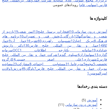
برگزاری مجمع عمومی عادی سالیانه شرکت حمل‌ونقل بین‌المللی خلیج
فارس (سهامی عام)
رویدادهای عمومی
کلیدواژه ها
آموزش درون سازمانی
10
افتخارات پرسنل خلیج
13
امور شعب
19
بازدید از
شعب و نمایندگیها
12
بازرگانی
2
بخش فنی و تعمیرات
10
برنامه های
فرهنگی
8
تبریک اعیاد
12
تصمیمات راهبردی
60
تقدیر
16
حمل آرد
9
حمل
کالا
14
حمل و نقل بین المللی خلیج فارس
130
دکتر داریوش
خدادادی
19
سامانه یکپارچه اطلاعات OCC
1
سرمایه
گذاری
13
سهامداران
4
سیلوی گندم
1
شرکت حمل و نقل بین المللی خلیج
فارس
2
شهرداری
1
علی اصغر حسینی
4
کارگروه
تخصصی
5
مجمع
5
مدیرعامل
31
مسئولیت اجتماعی
8
مشارکت
23
مصاحبه
مدیران حمل و نقل بین المللی خلیج فارس
7
ناوگان
49
ورزش
3
ولادت
امیرالمومنین
1
دسته بندی رخدادها
آموزش
(5)
آموزش درون سازمانی
(11)