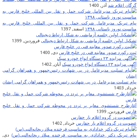
گرگان اعلام شد
آذر, 1400
پیام تبریک مدیرعامل شرکت حمل و نقل بین المللی خلیج فارس به
مناسبت نوروز باستانی ۱۳۹۸
اسفند, 1397
تشکیل اولین جلسه آزمایشی به شکل ارتباط دیجیتالی
فروردین, 1399
ثبت رکورد صدور معاینه فنی در خلیج فارس
دی, 1400
آگهی مزایده ۲۳ دستگاه انواع خودرو سبک
آبان, 1402
پیام تسلیت مدیرعامل در پی شهادت‌ رئیس‌جمهور و همراهان گرامی ایشان
خرداد, 1403
آغازطرح شستشوی معابر پر تردد در محوطه شرکت حمل و نقل خلیج
فارس
فروردین, 1399
عضویت در گروه اعلام بار حفارس
خرداد, 1402
پیام تبریک دکتر خدادادی به مناسبت فرخنده میلاد ریحانه‌النبی(س)
دی,