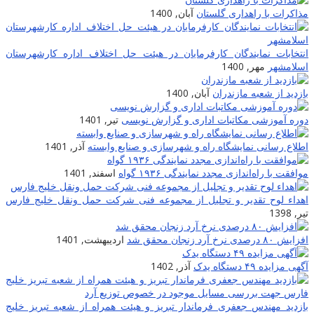
مذاکرات با راهداری گلستان
آبان, 1400
انتخابات نمایندگان کارفرمایان در هیئت حل اختلاف اداره کارشهرستان
اسلامشهر
مهر, 1400
بازدید از شعبه مازندران
آبان, 1400
دوره آموزشی مکاتبات اداری و گزارش نویسی
تیر, 1401
اطلاع رسانی نمایشگاه راه و شهرسازی و صنایع وابسته
آذر, 1401
موافقت با راه‌اندازی مجدد نمایندگی ۱۹۳۶ گواه
اسفند, 1401
اهداء لوح تقدیر و تجلیل از مجموعه فنی شرکت حمل ونقل خلیج فارس
تیر, 1398
افزایش ۸۰ درصدی نرخ آرد زنجان محقق شد
اردیبهشت, 1401
آگهی مزایده ۴۹ دستگاه یدک
آذر, 1402
بازدید مهندس جعفری فرماندار تبریز و هیئت همراه از شعبه تبریز خلیج