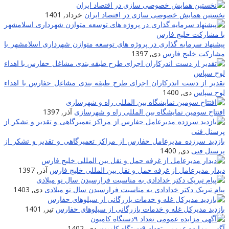
نخستین همایش خصوصی سازی در اقتصاد ایران
خرداد, 1401
پیشنهاد سرمایه گذاری در پروژه های توسعه متوازن شهرداری اسلامشهر با
مشارکت خلیج فارس
دی, 1397
تقدیر از دست اندرکاران اجرای طرح طبقه بندی مشاغل حفارس با اهداء
لوح سپاس
دی, 1400
افتتاح سومین نمایشگاه بین المللی راه و شهرسازی
آذر, 1397
بازدید سرزده مدیرعامل حفارس از مراکز تعمیرگاهی و تقدیر و تشکر از
پرسنل فنی
دی, 1400
دیدار مدیرعامل از غرفه حمل و نقل بین المللی خلیج فارس
آذر, 1397
پیام تبریک دکتر خدادادی به مناسبت فرارسیدن سال نو میلادی
دی, 1403
بازدید مدیرکل غله و خدمات بازرگانی از سیلوهای حفارس
تیر, 1401
آگهی مزایده عمومی تعداد ۹دستگاه کامیون
دی, 1402