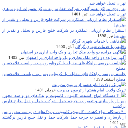
به زودی مراکز تعمیرگاهی شرکت حفارس به مرکز تعمیرات اتوبوس‌های
تهران تبدیل خواهد شد.
تیر, 1401
استقرار نظام ارزیابی عملکرد در شرکت خلیج فارس و تجلیل و تقدیر از
بهترینها
تیر, 1398
دقایقی با خدمات شهری گرگان
آبان, 1400
آگهی مزایده دو واحد ملک تجاری و یک واحد اداری در اصفهان
تیر, 1403
جلسه بررسی راهکارهای مقابله با کروناویروس به ریاست غلامحسین
مصلح
اسفند, 1398
تبریک ولادت امام هشتم از تریبون مدیریت
خرداد, 1401
۴۰ دستگاه انواع کشنده، کامیون، کامیونت و یدک‌های دو و سه محور، پس
از بازسازی و تعمیر به چرخه حمل شرکت حمل و نقل خلیج فارس برگشتند
تیر, 1401