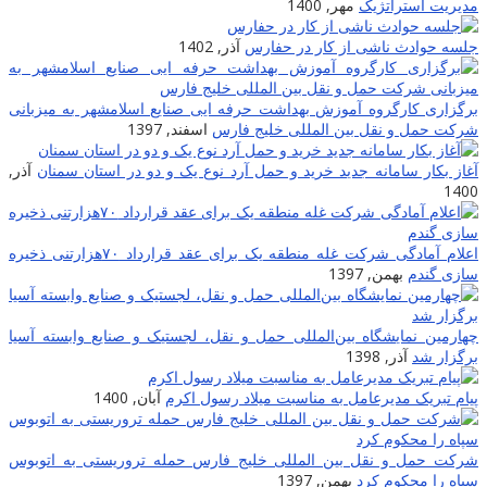
مدیریت استراتژیک
مهر, 1400
جلسه حوادث ناشی از کار در حفارس
آذر, 1402
برگزاری کارگروه آموزش بهداشت حرفه ایی صنایع اسلامشهر به میزبانی
شرکت حمل و نقل بین المللی خلیج فارس
اسفند, 1397
آغاز بکار سامانه جدید خرید و حمل آرد نوع یک و دو در استان سمنان
آذر,
1400
اعلام آمادگی شرکت غله منطقه یک برای عقد قرارداد ۷۰هزارتنی ذخیره
سازی گندم
بهمن, 1397
چهارمین نمایشگاه بین‌المللی حمل و نقل، لجستیک و صنایع وابسته آسیا
برگزار ‌شد
آذر, 1398
پیام تبریک مدیرعامل به مناسبت میلاد رسول اکرم
آبان, 1400
شرکت حمل و نقل بین المللی خلیج فارس حمله تروریستی به اتوبوس
سپاه را محکوم کرد
بهمن, 1397