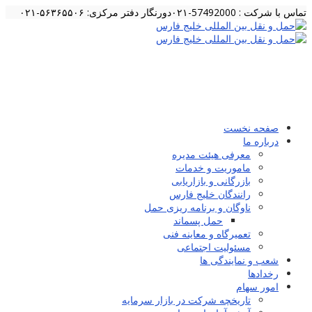
تماس با شرکت : 57492000-۰۲۱
دورنگار دفتر مرکزی: ۵۶۳۶۵۵۰۶-۰۲۱
صفحه نخست
درباره ما
معرفی هیئت مدیره
ماموریت و خدمات
بازرگانی و بازاریابی
رانندگان خلیج فارس
ناوگان و برنامه ریزی حمل
حمل پسماند
تعمیرگاه و معاینه فنی
مسئولیت اجتماعی
شعب و نمایندگی ها
رخدادها
امور سهام
تاریخچه شرکت در بازار سرمایه