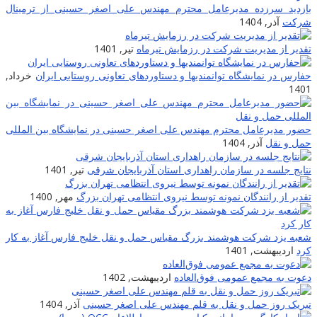
بازدید سرزده مدیرعامل محترم مهندس علی اصغر حسینی از ترمینال
شرکت
آذر, 1404
تقدیر از مدیریت شرکت در رزمایش تیرماه
تیر, 1401
حفارس در نمایشگاه توانمندیها و دستاوردهای تعاونی روستایی ایران
خرداد,
1401
حضور مدیرعامل محترم مهندس علی اصغر حسینی در نمایشگاه بین المللی
حمل و نقل
آذر, 1404
نتایج جلسه در سازمان راهداری استان آذربایجان شرقی
تیر, 1401
تقدیر از رانندگان نمونه توسط نیروی انتظامی تهران بزرگ
مهر, 1400
شعبه یزد شرکت هوشمند بزرگ مقیاس حمل و نقل خلیج فارس آغاز به کار
کرد
اردیبهشت, 1401
دعوت به مجمع عمومی فوق‌العاده
اردیبهشت, 1402
تبریک روز حمل و نقل به قلم مهندس علی اصغر حسینی
آذر, 1404