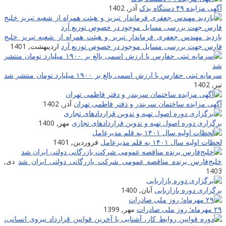
آگهی مزایده ۴۹ دستگاه یدک
آذر, 1402
بازدید مهندس جعفری فرماندار تبریز و هیئت همراه از شعبه تبریز خلیج
فارس جهت بررسی مسایل موجود در خصوص توزیع آرد
اردیبهشت, 1401
سرمایه ثبتی حفارس با ارزش اسمی بالغ بر ۱۹۰۰ میلیارد تومان منتشر شد
تیر, 1402
آگهی مزایده ساختمان سربندر و دفتر فاطمی تهران
آذر, 1402
برگزاری دوره اصول تهیه و تدوین قراردادهای تجاری
مهر, 1400
لحظات اولیه سال ۱۴۰۱ به قلم مدیرعامل
فروردین, 1401
خلیج‌فارس برنده مناقصه عمومی شرکت بازرگانی دولتی ایران شد
دی,
1403
برگزاری دوره بازاریابی
آبان, 1400
۲۹ مهرماه؛ روز ملی صادرات
مهر, 1399