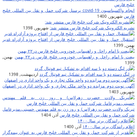
انجام واکسیناسیون covid-19 پرسنل شرکت حمل و نقل بین المللی خلیج
فارس
شهریور, 1400
نشریه الکترونیک شرکت خلیج فارس منتشر شد:
شهریور, 1398
استقبال حمل و نقل بین المللی خلیج فارس از افتتاح پروژه آزادراه غدیر
بهمن, 1399
بیعت با امام راحل و راهپیمایی خودرویی خلیج فارس در۲۲ بهمن
بهمن,
1399
در لیگ دسته دو یا سه اقدام به تشکیل تیم فوتبال گردد
اردیبهشت, 1398
آگهی نوبت دوم مزایده دو واحد ملک تجاری و یک واحد اداری در اصفهان
شهریور, 1403
تبریک ولادت حضرت زهرا(س) و روز زن به قلم مهندس حسینی،مدیرعامل
شرکت حمل و نقل بین المللی خلیج فارس
آذر, 1404
اعلام رانندگان برتر سال۱۴۰۰
آذر, 1400