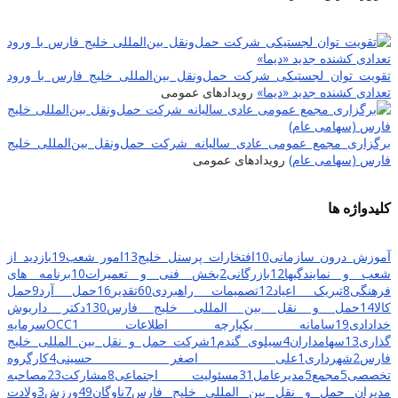
تقویت توان لجستیکی شرکت حمل‌ونقل بین‌المللی خلیج فارس با ورود
تعدادی کشنده جدید «دیما»
رویدادهای عمومی
برگزاری مجمع عمومی عادی سالیانه شرکت حمل‌ونقل بین‌المللی خلیج
فارس (سهامی عام)
رویدادهای عمومی
کلیدواژه ها
آموزش درون سازمانی
10
افتخارات پرسنل خلیج
13
امور شعب
19
بازدید از
شعب و نمایندگیها
12
بازرگانی
2
بخش فنی و تعمیرات
10
برنامه های
فرهنگی
8
تبریک اعیاد
12
تصمیمات راهبردی
60
تقدیر
16
حمل آرد
9
حمل
کالا
14
حمل و نقل بین المللی خلیج فارس
130
دکتر داریوش
خدادادی
19
سامانه یکپارچه اطلاعات OCC
1
سرمایه
گذاری
13
سهامداران
4
سیلوی گندم
1
شرکت حمل و نقل بین المللی خلیج
فارس
2
شهرداری
1
علی اصغر حسینی
4
کارگروه
تخصصی
5
مجمع
5
مدیرعامل
31
مسئولیت اجتماعی
8
مشارکت
23
مصاحبه
مدیران حمل و نقل بین المللی خلیج فارس
7
ناوگان
49
ورزش
3
ولادت