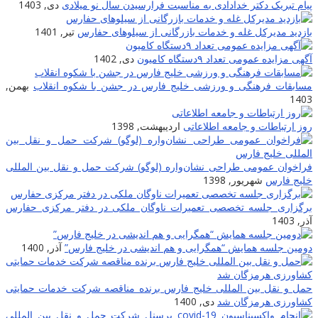
پیام تبریک دکتر خدادادی به مناسبت فرارسیدن سال نو میلادی
دی, 1403
بازدید مدیرکل غله و خدمات بازرگانی از سیلوهای حفارس
تیر, 1401
آگهی مزایده عمومی تعداد ۹دستگاه کامیون
دی, 1402
مسابقات فرهنگی و ورزشی خلیج فارس در جشن با شکوه انقلاب
بهمن,
1403
روز ارتباطات و جامعه اطلاعاتى
اردیبهشت, 1398
فراخوان عمومی طراحی نشان‌واره (لوگو) شرکت حمل و نقل بین المللی
خلیج فارس
شهریور, 1398
برگزاری جلسه تخصصی تعمیرات ناوگان ملکی در دفتر مرکزی حفارس
آذر, 1403
دومین جلسه همایش “همگرایی و هم اندیشی در خلیج فارس”
آذر, 1400
حمل و نقل بین المللی خلیج فارس برنده مناقصه شرکت خدمات حمایتی
کشاورزی هرمزگان شد
دی, 1400