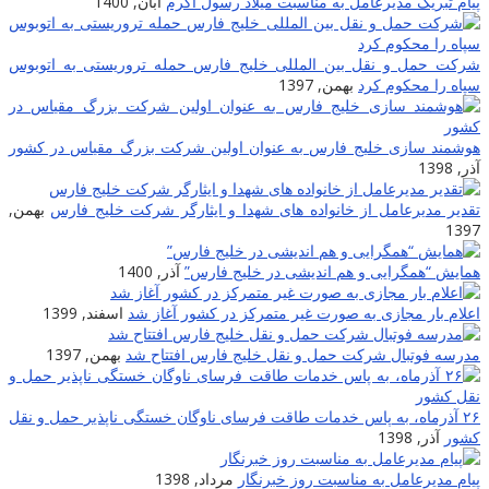
پیام تبریک مدیرعامل به مناسبت میلاد رسول اکرم
آبان, 1400
شرکت حمل و نقل بین المللی خلیج فارس حمله تروریستی به اتوبوس
سپاه را محکوم کرد
بهمن, 1397
هوشمند سازی خلیج فارس به عنوان اولین شرکت بزرگ مقیاس در کشور
آذر, 1398
تقدیر مدیرعامل از خانواده های شهدا و ایثارگر شرکت خلیج فارس
بهمن,
1397
همایش “همگرایی و هم اندیشی در خلیج فارس”
آذر, 1400
اعلام بار مجازی به صورت غیر متمرکز در کشور آغاز شد
اسفند, 1399
مدرسه فوتبال شرکت حمل و نقل خلیج فارس افتتاح شد
بهمن, 1397
۲۶ آذرماه، به پاس خدمات طاقت فرسای ناوگان خستگی ناپذیر حمل و نقل
کشور
آذر, 1398
پیام مدیرعامل به مناسبت روز خبرنگار
مرداد, 1398