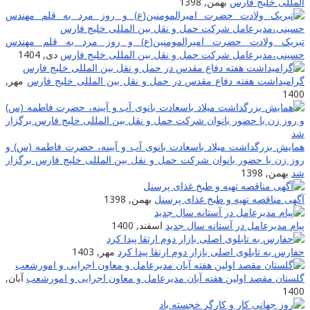
المللی خلیج فارس
بهمن, 1398
تبریک ولادت حضرت امیرالمومنین(ع) و روز مرد به قلم مهندس
حسینی،مدیرعامل شرکت حمل و نقل بین المللی خلیج فارس
دی, 1404
گرامیداشت هفته دفاع مقدس در حمل و نقل بین المللی خلیج فارس
مهر,
1400
همایش بزرگداشت میلاد باسعادت بانوی آب و آیینه، حضرت فاطمه (س) و
روز زن با حضور بانوان شرکت حمل و نقل بین المللی خلیج فارس برگزار
شد
بهمن, 1398
آگهی مناقصه تهیه و طبخ غذای پرسنل
بهمن, 1398
پیام مدیرعامل در آستانه سال جدید
اسفند, 1400
حفارس به تابلوی اصلی بازار دوم ارتقا پیدا کرد
مهر, 1403
گلستان مقصد اولین هفته آبان مدیرعامل و معاون اجرایی و امورشعب
آبان,
1400