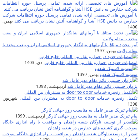
با آموزش های تخصصی ارائه شده، تمامی پرسنل حوزه انتظامات شرکت
حفارس به دانش HSE آشنا و گواهینامه آتش نشان دریافت می کنند
بهمن,
1400
آیین تجدید میثاق با آرمانهای بنیانگذار جمهوری اسلامی ایران و بیعت مجدد با
مقام ولایت
بهمن, 1397
انتصابات جدید در حمل و نقل بین المللی خلیج فارس
دی, 1403
سهمیه لاستیک شعب
بهمن, 1397
پژمان حسینی قائم مقام مدیرعامل شد
اردیبهشت, 1398
تکمیل زنجیره خدمات door to door به مشتریان بین المللى
شهریور,
1398
پیام تبریک مدیر عامل به مناسبت روز جهانی کارگر
اردیبهشت, 1399
تقدیر از توسعه ناوگان شعبه زاهدان و موافقت با راه اندازی جایگاه سوخت
گیری کشنده های حفارس در شعبه زاهدان
بهمن, 1400