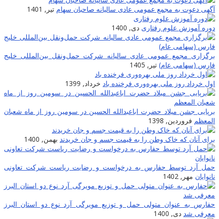
آگهی دعوت به مجمع عمومی عادی سالیانه صاحبان سهام
تیر, 1401
دوره آموزش علوم رفتاری
دی, 1400
برگزاری مجمع عمومی عادی سالیانه شرکت حمل‌ونقل بین‌المللی خلیج
فارس (سهامی عام)
تیر, 1405
اول خرداد روز ملی بهره‌وری فرخنده باد
خرداد, 1399
برپایى جشن میلاد حضرت اباعبدالله الحسین در سومین روز از ماه شعبان
المعظم
فروردین, 1398
برای آنان که خاک وطن را به قیمت جسم و جان خریدند
بهمن, 1400
حمل آرد توسط حفارس به درخواست و رضایت ریاست شرکت تعاونی
نانوایان
مهر, 1402
حفارس به عنوان متولی حمل و توزیع مویرگی آرد نوع دو استان البرز
معرفی شد
دی, 1400