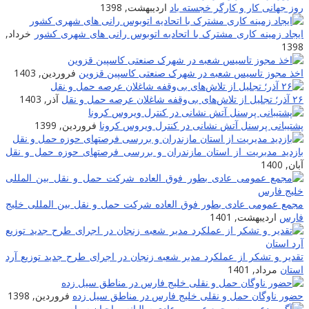
روز جهانی کار و کارگر خجسته باد
اردیبهشت, 1398
ایجاد زمینه کارى مشترک با اتحادیه اتوبوس رانى هاى شهرى کشور
خرداد,
1398
اخذ مجوز تاسیس شعبه در شهرک صنعتی کاسپین قزوین
فروردین, 1403
۲۶ آذر؛ تجلیل از تلاش‌های بی‌وقفه شاغلان عرصه حمل و نقل
آذر, 1403
پشتیبانی پرسنل آتش نشانی در کنترل ویروس کرونا
فروردین, 1399
بازدید مدیریت از استان مازندران و بررسی فرصتهای حوزه حمل و نقل
آبان, 1400
مجمع عمومی عادی بطور فوق العاده شرکت حمل و نقل بین المللی خلیج
فارس
اردیبهشت, 1401
تقدیر و تشکر از عملکرد مدیر شعبه زنجان در اجرای طرح جدید توزیع آرد
استان
مرداد, 1401
حضور ناوگان حمل و نقلی خلیج فارس در مناطق سیل زده
فروردین, 1398