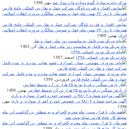
مرکز ذخیره سازی گندم دوباره وارد مدار شد
مهر, 1398
نمایش اقتدار و قدرت ناوگان شرکت حمل و نقل بین المللی خلیج فارس
همزمان با روز ۲۲ بهمن ماه چهل و سومین سالگرد پیروزی انقلاب اسلامی
ایران
بهمن, 1400
پیام تبریک مدیرعامل به مناسبت روز ملی حمل و نقل
آذر, 1403
پیام تبریک نوروز باستانی ۱۳۹۸
اسفند, 1397
پیام نوروزی مهندس پیمان اسراری عضو هیات مدیره و مدیرعامل شرکت
حمل و نقل بین الملی خلیج فارس
فروردین, 1399
از بارش سنگین برف تا توزیع ۲۵ هزار تن آرد توسط حفارس
بهمن, 1400
آگهی مزایده شماره ۹۸/۰۲ در خصوص خودرو اعم از سواری و باری
مهر,
1398
همزمان با فرا رسیدن ماه محرم الحرام و به منظور بزرگداشت این ماه
محیط کار خلیج فارس سیاه پوش شد.
مرداد, 1399