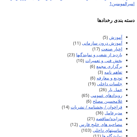
امیرالمومنین
1
دسته بندی رخدادها
آموزش
(5)
آموزش درون سازمانی
(11)
اخبار صنعت
(17)
بازدید از شعب و نمایندگیها
(23)
بخش فنی و تعمیرات
(10)
برگزاری مجمع
(6)
تفاهم نامه
(3)
تودیع و معارفه
(6)
جلسات داخلی
(19)
حمل بار
(26)
رویدادهای عمومی
(65)
غلامحسین مصلح
(6)
فراخوان / بخشنامه / نشریات
(14)
مدیرعامل
(36)
مزایده/مناقصه
(21)
مصاحبه های خلیج فارس
(12)
مناسبتهای داخلی
(103)
نمایشگاه ها
(11)