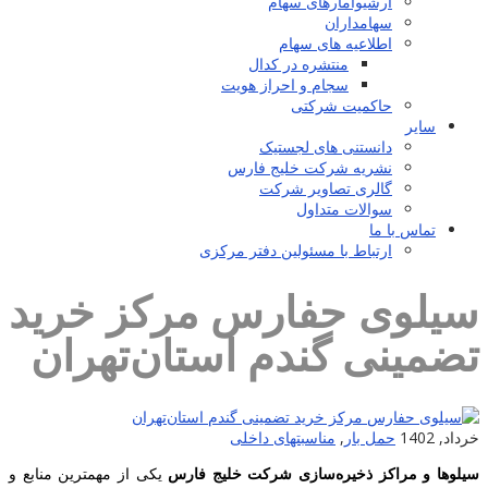
آرشیوآمارهای سهام
سهامداران
اطلاعیه های سهام
منتشره در کدال
سجام و احراز هویت
حاکمیت شرکتی
سایر
دانستنی های لجستیک
نشریه شرکت خلیج فارس
گالری تصاویر شرکت
سوالات متداول
تماس با ما
ارتباط با مسئولین دفتر مرکزی
سیلوی حفارس مرکز خرید
تضمینی گندم استان‌تهران
خرداد, 1402
حمل بار
,
مناسبتهای داخلی
سیلوها و مراکز ذخیره‌سازی شرکت خلیج فارس
یکی از مهمترین منابع و