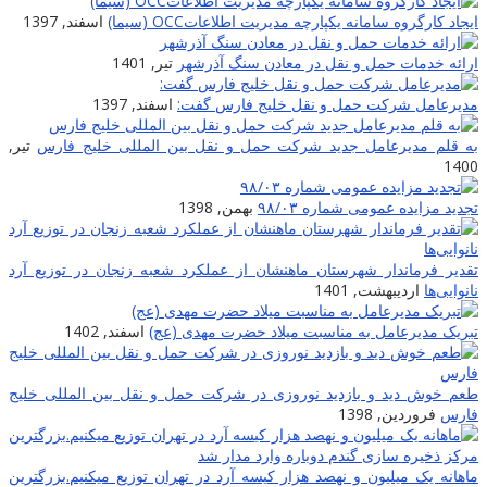
ایجاد کارگروه سامانه یکپارچه مدیریت اطلاعاتOCC (سیما)
اسفند, 1397
ارائه خدمات حمل و نقل در معادن سنگ آذرشهر
تیر, 1401
مدیرعامل شرکت حمل و نقل خلیج فارس گفت:
اسفند, 1397
به قلم مدیرعامل جدید شرکت حمل و نقل بین المللی خلیج فارس
تیر,
1400
تجدید مزایده عمومی شماره ۹۸/۰۳
بهمن, 1398
تقدیر فرماندار شهرستان ماهنشان از عملکرد شعبه زنجان در توزیع آرد
نانوایی‌ها
اردیبهشت, 1401
تبریک مدیرعامل به مناسبت میلاد حضرت مهدی (عج)
اسفند, 1402
طعم خوش دید و بازدید نوروزی در شرکت حمل و نقل بین المللى خلیج
فارس
فروردین, 1398
ماهانه یک میلیون و نهصد هزار کیسه آرد در تهران توزیع میکنیم.بزرگترین