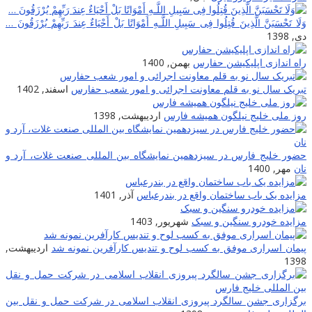
وَلَا تَحْسَبَنَّ الَّذِینَ قُتِلُوا فِی سَبِیلِ اللَّـهِ أَمْوَاتًا بَلْ أَحْیَاءٌ عِندَ رَ‌بِّهِمْ یُرْ‌زَقُونَ …
دی, 1398
راه اندازی اپلیکیشن حفارس
بهمن, 1400
تبریک سال نو به قلم معاونت اجرائی و امور شعب حفارس
اسفند, 1402
روز ملی خلیج نیلگون همیشه فارس
اردیبهشت, 1398
حضور خلیج فارس در سیزدهمین نمایشگاه بین المللی صنعت غلات، آرد و
نان
مهر, 1400
مزایده یک باب ساختمان واقع در بندرعباس
آذر, 1401
مزایده خودرو سنگین و سبک
شهریور, 1403
پیمان اسراری موفق به کسب لوح و تندیس کارآفرین نمونه شد
اردیبهشت,
1398
برگزاری جشن سالگرد پیروزی انقلاب اسلامی در شرکت حمل و نقل بین