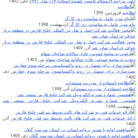
آگهی مزایده ۹دستگاه کامیون کشنده اسکانیا ۱۱۳ مدل ۱۹۹۱
آبان, 1402
اطلاعیه
فروردین, 1399
پیام مدیر عامل به مناسبت روز کارگر
اردیبهشت, 1398
مجوز فعالیت شرکت حمل و نقل بین المللی خلیج فارس در منطقه پربار
خواف خراسان صادر شد
آذر, 1400
دعوت به مجمع عمومی عادی سالیانه صاحبان سهام
تیر, 1403
بسترسازی برای تسهیل در روند واکسیناسیون مرحله سوم حفارس
دی,
1400
اطلاعیه استفاده از مدیریت مستندات
آذر, 1398
هشتمین شماره نشریه الکترونیک شرکت خلیج فارس منتشر شد:
اردیبهشت, 1399
ارائه خدمات فنی به شرکت های ثالث توسط تیم فنی خلیج فارس
آذر,
1400
موافقت اولیه با صدور پروانه استانی در استان سرسبز گیلان
دی, 1400