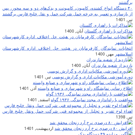
۴۰ دستگاه انواع کشنده، کامیون، کامیونت و یدک‌های دو و سه محور، پس
از بازسازی و تعمیر به چرخه حمل شرکت حمل و نقل خلیج فارس برگشتند
تیر, 1401
مذاکرات با راهداری گلستان
آبان, 1400
انتخابات نمایندگان کارفرمایان در هیئت حل اختلاف اداره کارشهرستان
اسلامشهر
مهر, 1400
بازدید از شعبه مازندران
آبان, 1400
دوره آموزشی مکاتبات اداری و گزارش نویسی
تیر, 1401
اطلاع رسانی نمایشگاه راه و شهرسازی و صنایع وابسته
آذر, 1401
موافقت با راه‌اندازی مجدد نمایندگی ۱۹۳۶ گواه
اسفند, 1401
اهداء لوح تقدیر و تجلیل از مجموعه فنی شرکت حمل ونقل خلیج فارس
تیر, 1398
افزایش ۸۰ درصدی نرخ آرد زنجان محقق شد
اردیبهشت, 1401