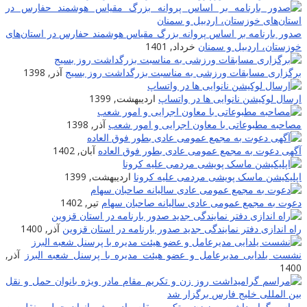
صدور بارنامه بر اساس پروانه بزرگ مقیاس هوشمند حفارس در استان‌های
خوزستان، اردبیل و سمنان
خرداد, 1401
برگزاری مسابقات ورزشی به مناسبت بزرگداشت روز بسیج
آذر, 1398
ارسال لوکیشن نانوایی ها در واتساپ
اردیبهشت, 1399
مصاحبه مطبوعاتی با معاون اجرایی و امور شعب
آذر, 1398
آگهی دعوت به مجمع عمومی عادی بطور فوق العاده
آبان, 1402
اپلیکیشن ماسک پویشی مردمی علیه کرونا
اردیبهشت, 1399
دعوت به مجمع عمومی عادی سالیانه صاحبان سهام
تیر, 1402
راه اندازی دفتر نمایندگی جدید صدور بارنامه در استان قزوین
آذر, 1400
نشست یلدایی مدیرعامل و عضو هیئت مدیره با پرسنل شعبه البرز
آذر,
1400
مراسم گرامیداشت روز زن و تکریم مقام مادر ویژه بانوان حمل و نقل بین