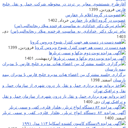
آغازطرح شستشوی معابر پر تردد در محوطه شرکت حمل و نقل خلیج
فارس
فروردین, 1399
عضویت در گروه اعلام بار حفارس
خرداد, 1402
پیام تبریک دکتر خدادادی به مناسبت فرخنده میلاد ریحانه‌النبی(س)
دی,
1403
همه دست در دست هم جهت کنترل شیوع ویروس کرونا
فروردین, 1399
آگهی مزایده نوبت دوم یدکها و سمی تریلرها
اردیبهشت, 1401
برگزاری جلسه مشترک بین اعضاء هیات مدیره خلیج فارس با مدیران بیمه
پارسیان
اسفند, 1398
اخذ پروانه بهره برداری حمل و نقل بار درون شهری از سازمان حمل و نقل
و ترافیک تهران
دی, 1400
آگهی مزایده ۸۲ دستگاه انواع تریلر، بغلدار فلزی، کفی و سمی تریلر
اسفند, 1400