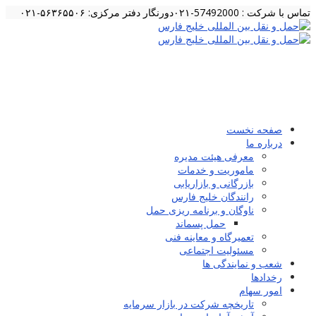
تماس با شرکت : 57492000-۰۲۱
دورنگار دفتر مرکزی: ۵۶۳۶۵۵۰۶-۰۲۱
صفحه نخست
درباره ما
معرفی هیئت مدیره
ماموریت و خدمات
بازرگانی و بازاریابی
رانندگان خلیج فارس
ناوگان و برنامه ریزی حمل
حمل پسماند
تعمیرگاه و معاینه فنی
مسئولیت اجتماعی
شعب و نمایندگی ها
رخدادها
امور سهام
تاریخچه شرکت در بازار سرمایه