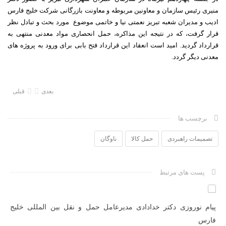
منیری رئیس سازمان و معاونین مربوطه و معاونت بازرگانی شرکت خلیج فارس
ادیب و مدیران شعبه تبریز نعمتی نیا و خاتمی موضوع مورد بحث و تبادل نظر
قرار گرفت، که در نتیجه این مذاکره، حمل انحصاری مواد معدنی منتهی به
قرارداد گردید. امید است انعقاد این قرارداد فتح بابی برای ورود به پروژه های
معدنی دیگر گردد.
بعدی
قبلی
برچسب ها
تصمیمات راهبردی
حمل کالا
ناوگان
پست های مرتبط
ل
پیام نوروزی دکتر خدادادی مدیرعامل حمل و نقل بین المللی خلیج
پو
فارس
فا