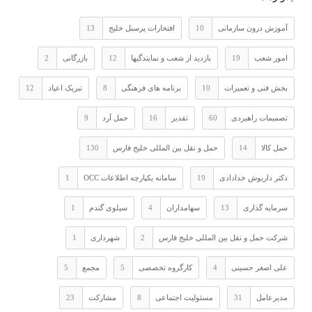
آموزش درون سازمانی
10
افتخارات پرسنل خلیج
13
امور شعب
19
بازدید از شعب و نمایندگیها
12
بازرگانی
2
بخش فنی و تعمیرات
10
برنامه های فرهنگی
8
تبریک اعیاد
12
تصمیمات راهبردی
60
تقدیر
16
حمل آرد
9
حمل کالا
14
حمل و نقل بین المللی خلیج فارس
130
دکتر داریوش خدادادی
19
سامانه یکپارچه اطلاعات OCC
1
سرمایه گذاری
13
سهامداران
4
سیلوی گندم
1
شرکت حمل و نقل بین المللی خلیج فارس
2
شهرداری
1
علی اصغر حسینی
4
کارگروه تخصصی
5
مجمع
5
مدیرعامل
31
مسئولیت اجتماعی
8
مشارکت
23