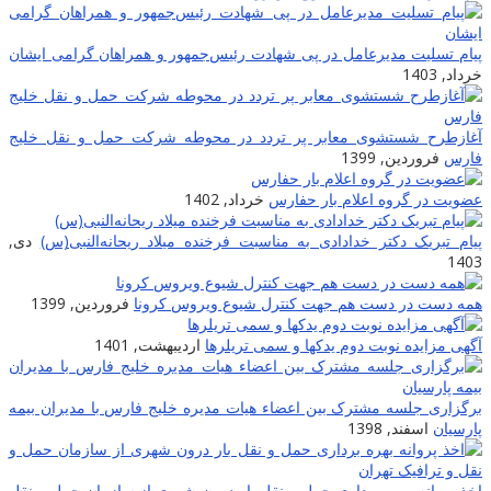
پیام تسلیت مدیرعامل در پی شهادت‌ رئیس‌جمهور و همراهان گرامی ایشان
خرداد, 1403
آغازطرح شستشوی معابر پر تردد در محوطه شرکت حمل و نقل خلیج
فارس
فروردین, 1399
عضویت در گروه اعلام بار حفارس
خرداد, 1402
پیام تبریک دکتر خدادادی به مناسبت فرخنده میلاد ریحانه‌النبی(س)
دی,
1403
همه دست در دست هم جهت کنترل شیوع ویروس کرونا
فروردین, 1399
آگهی مزایده نوبت دوم یدکها و سمی تریلرها
اردیبهشت, 1401
برگزاری جلسه مشترک بین اعضاء هیات مدیره خلیج فارس با مدیران بیمه
پارسیان
اسفند, 1398
اخذ پروانه بهره برداری حمل و نقل بار درون شهری از سازمان حمل و نقل