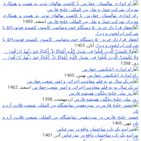
راه اندازی نهالستان حفارس با کاشت نهالهای توت به همت و همکاری
مدیران شرکت حمل و نقل بین المللی خلیج فارس
اسفند, 1400
انعقاد قرارداد خرید ۵۰ دستگاه خودروشاسی کامیون کشنده فوتون۵H با
شرکت ایرانخودرو دیزل
آبان, 1403
وَلَا تَحْسَبَنَّ الَّذِینَ قُتِلُوا فِی سَبِیلِ اللَّـهِ أَمْوَاتًا بَلْ أَحْیَاءٌ عِندَ رَ‌بِّهِمْ یُرْ‌زَقُونَ …
دی, 1398
راه اندازی اپلیکیشن حفارس
بهمن, 1400
تبریک سال نو به قلم معاونت اجرائی و امور شعب حفارس
اسفند, 1402
روز ملی خلیج نیلگون همیشه فارس
اردیبهشت, 1398
حضور خلیج فارس در سیزدهمین نمایشگاه بین المللی صنعت غلات، آرد و
نان
مهر, 1400
مزایده یک باب ساختمان واقع در بندرعباس
آذر, 1401