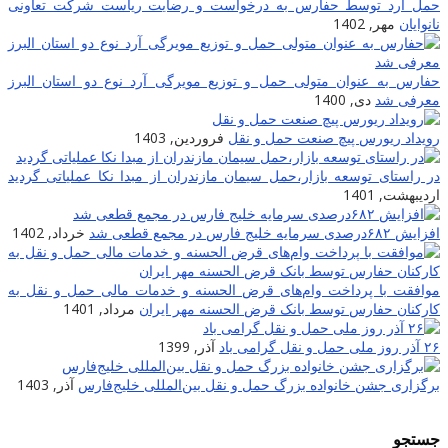
حمل آرد توسط حفارس به درخواست و رضایت ریاست شرکت تعاونی
نانوایان
مهر, 1402
حفارس به عنوان متولی حمل و توزیع مویرگی آرد نوع دو استان البرز
معرفی شد
دی, 1400
رویداد ریورس پیچ صنعت حمل و نقل
فروردین, 1403
در راستای توسعه بازار،حمل سیمان مازندران از مبدا نکا عملیاتی گردید
اردیبهشت, 1401
افزایش ۶۸۲درصدی سرمایه خلیج فارس در مجمع قطعی شد
خرداد, 1402
موافقت با پرداخت وام‌های قرض الحسنه و خدمات مالی حمل و نقل به
کارکنان حفارس توسط بانک قرض الحسنه مهر ایران
مرداد, 1401
۲۶ آذر روز ملی حمل و نقل گرامی باد
آذر, 1399
برگزاری جشن خانواده بزرگ حمل و نقل بین‌المللی خلیج‌فارس
آذر, 1403
جستجو