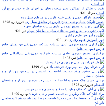
تقدیر و تشکر از عملکرد مدیر شعبه زنجان در اجرای طرح جدید توزیع آرد
استان
مرداد, 1401
حضور ناوگان حمل و نقلی خلیج فارس در مناطق سیل زده
فروردین, 1398
آگهی دعوت به مجمع عمومی عادی سالیانه صاحبان سهام
تیر, 1401
دوره آموزش علوم رفتاری
دی, 1400
برگزاری مجمع عمومی عادی سالیانه شرکت حمل‌ونقل بین‌المللی خلیج
فارس (سهامی عام)
تیر, 1405
اول خرداد روز ملی بهره‌وری فرخنده باد
خرداد, 1399
برپایى جشن میلاد حضرت اباعبدالله الحسین در سومین روز از ماه شعبان
المعظم
فروردین, 1398
برای آنان که خاک وطن را به قیمت جسم و جان خریدند
بهمن, 1400