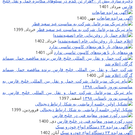
ذخیره سازی بیش از ۳۰هزار تن گندم در سیلوهای مکانیزه حمل و نقل خلیج
فارس
مرداد, 1401
آگهی مزایده ضایعات
مهر, 1400
پیام تبریک مدیرعامل شرکت به مناسبت عید سعید فطر
خرداد, 1399
اعلام حمل بار روغن‌نباتی خام (تصفیه‌نشده)
خرداد, 1402
هزینه‌های بار با هزینه‌های کامیون تناسبی ندارد
آذر, 1401
شرکت حمل و نقل بین المللی خلیج فارس برنده مناقصه حمل پسماند
گرگان اعلام شد
آذر, 1400
پیام تبریک مدیرعامل شرکت حمل و نقل بین المللی خلیج فارس به
مناسبت نوروز باستانی ۱۳۹۸
اسفند, 1397
تشکیل اولین جلسه آزمایشی به شکل ارتباط دیجیتالی
فروردین, 1399
ثبت رکورد صدور معاینه فنی در خلیج فارس
دی, 1400
آگهی مزایده ۲۳ دستگاه انواع خودرو سبک
آبان, 1402