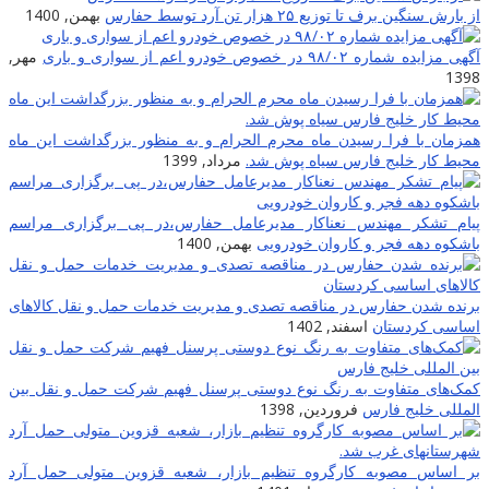
از بارش سنگین برف تا توزیع ۲۵ هزار تن آرد توسط حفارس
بهمن, 1400
آگهی مزایده شماره ۹۸/۰۲ در خصوص خودرو اعم از سواری و باری
مهر,
1398
همزمان با فرا رسیدن ماه محرم الحرام و به منظور بزرگداشت این ماه
محیط کار خلیج فارس سیاه پوش شد.
مرداد, 1399
پیام تشکر مهندس نعناکار مدیرعامل حفارس،در پی برگزاری مراسم
باشکوه دهه فجر و کاروان خودرویی
بهمن, 1400
برنده شدن حفارس در مناقصه تصدی و مدیریت خدمات حمل و نقل کالاهای
اساسی کردستان
اسفند, 1402
کمک‌های متفاوت به رنگ نوع دوستی پرسنل فهیم شرکت حمل و نقل بین
المللی خلیج فارس
فروردین, 1398
بر اساس مصوبه کارگروه تنظیم بازار، شعبه قزوین متولی حمل آرد