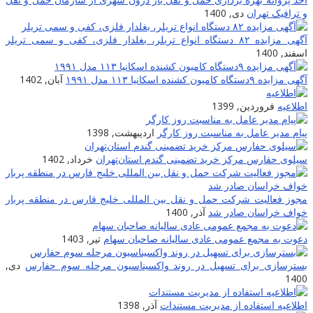
و ترافیک تهران
دی, 1400
آگهی مزایده ۸۲ دستگاه انواع تریلر، بغلدار فلزی، کفی و سمی تریلر
اسفند, 1400
آگهی مزایده ۹دستگاه کامیون کشنده اسکانیا ۱۱۳ مدل ۱۹۹۱
آبان, 1402
اطلاعیه
فروردین, 1399
پیام مدیر عامل به مناسبت روز کارگر
اردیبهشت, 1398
سیلوی حفارس مرکز خرید تضمینی گندم استان‌تهران
خرداد, 1402
مجوز فعالیت شرکت حمل و نقل بین المللی خلیج فارس در منطقه پربار
خواف خراسان صادر شد
آذر, 1400
دعوت به مجمع عمومی عادی سالیانه صاحبان سهام
تیر, 1403
بسترسازی برای تسهیل در روند واکسیناسیون مرحله سوم حفارس
دی,
1400
اطلاعیه استفاده از مدیریت مستندات
آذر, 1398