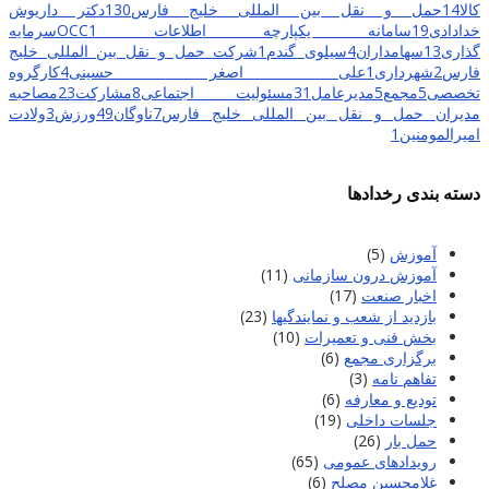
کالا
14
حمل و نقل بین المللی خلیج فارس
130
دکتر داریوش
خدادادی
19
سامانه یکپارچه اطلاعات OCC
1
سرمایه
گذاری
13
سهامداران
4
سیلوی گندم
1
شرکت حمل و نقل بین المللی خلیج
فارس
2
شهرداری
1
علی اصغر حسینی
4
کارگروه
تخصصی
5
مجمع
5
مدیرعامل
31
مسئولیت اجتماعی
8
مشارکت
23
مصاحبه
مدیران حمل و نقل بین المللی خلیج فارس
7
ناوگان
49
ورزش
3
ولادت
امیرالمومنین
1
دسته بندی رخدادها
آموزش
(5)
آموزش درون سازمانی
(11)
اخبار صنعت
(17)
بازدید از شعب و نمایندگیها
(23)
بخش فنی و تعمیرات
(10)
برگزاری مجمع
(6)
تفاهم نامه
(3)
تودیع و معارفه
(6)
جلسات داخلی
(19)
حمل بار
(26)
رویدادهای عمومی
(65)
غلامحسین مصلح
(6)