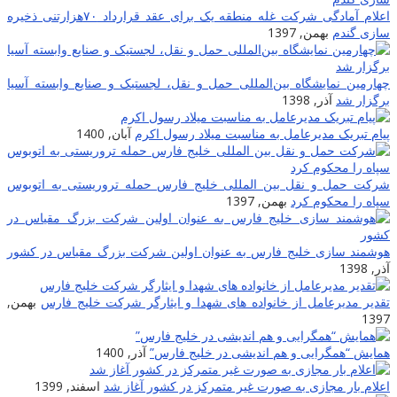
اعلام آمادگی شرکت غله منطقه یک برای عقد قرارداد ۷۰هزارتنی ذخیره
سازی گندم
بهمن, 1397
چهارمین نمایشگاه بین‌المللی حمل و نقل، لجستیک و صنایع وابسته آسیا
برگزار ‌شد
آذر, 1398
پیام تبریک مدیرعامل به مناسبت میلاد رسول اکرم
آبان, 1400
شرکت حمل و نقل بین المللی خلیج فارس حمله تروریستی به اتوبوس
سپاه را محکوم کرد
بهمن, 1397
هوشمند سازی خلیج فارس به عنوان اولین شرکت بزرگ مقیاس در کشور
آذر, 1398
تقدیر مدیرعامل از خانواده های شهدا و ایثارگر شرکت خلیج فارس
بهمن,
1397
همایش “همگرایی و هم اندیشی در خلیج فارس”
آذر, 1400
اعلام بار مجازی به صورت غیر متمرکز در کشور آغاز شد
اسفند, 1399