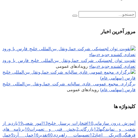
مرور آخرین اخبار
تقویت توان لجستیکی شرکت حمل‌ونقل بین‌المللی خلیج فارس با ورود
تعدادی کشنده جدید «دیما»
رویدادهای عمومی
برگزاری مجمع عمومی عادی سالیانه شرکت حمل‌ونقل بین‌المللی خلیج
فارس (سهامی عام)
رویدادهای عمومی
کلیدواژه ها
آموزش درون سازمانی
10
افتخارات پرسنل خلیج
13
امور شعب
19
بازدید از
شعب و نمایندگیها
12
بازرگانی
2
بخش فنی و تعمیرات
10
برنامه های
فرهنگی
8
تبریک اعیاد
12
تصمیمات راهبردی
60
تقدیر
16
حمل آرد
9
حمل