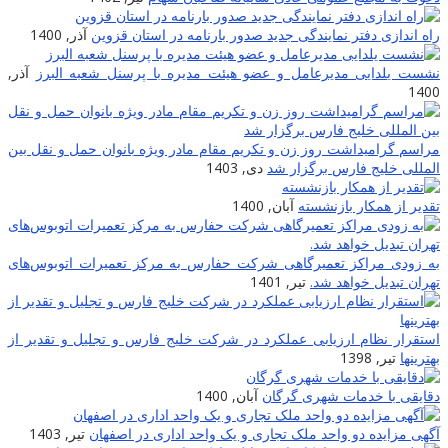
راه اندازی دفتر نمایندگی جدید صدور بارنامه در استان قزوین
آذر, 1400
نشست یلدایی مدیرعامل و عضو هیئت مدیره با پرسنل شعبه البرز
آذر,
1400
مراسم گرامیداشت روز زن و تکریم مقام مادر ویژه بانوان حمل و نقل بین
المللی خلیج فارس برگزار شد
دی, 1403
تقدیر از همکار بازنشسته
آبان, 1400
به زودی مراکز تعمیرگاهی شرکت حفارس به مرکز تعمیرات اتوبوس‌های
تهران تبدیل خواهد شد.
تیر, 1401
استقرار نظام ارزیابی عملکرد در شرکت خلیج فارس و تجلیل و تقدیر از
بهترینها
تیر, 1398
دقایقی با خدمات شهری گرگان
آبان, 1400
آگهی مزایده دو واحد ملک تجاری و یک واحد اداری در اصفهان
تیر, 1403