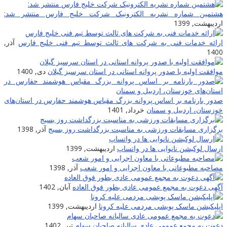
هشتمین شماره نشریه الکترونیک شرکت خلیج فارس منتشر شد:
اردیبهشت, 1399
ارائه خدمات فنی به شرکت های ثالث توسط تیم فنی خلیج فارس
آذر,
1400
موافقت اولیه با صدور پروانه استانی در استان سرسبز گیلان
دی, 1400
صدور بارنامه بر اساس پروانه بزرگ مقیاس هوشمند حفارس در استان‌های
خوزستان، اردبیل و سمنان
خرداد, 1401
برگزاری مسابقات ورزشی به مناسبت بزرگداشت روز بسیج
آذر, 1398
ارسال لوکیشن نانوایی ها در واتساپ
اردیبهشت, 1399
مصاحبه مطبوعاتی با معاون اجرایی و امور شعب
آذر, 1398
آگهی دعوت به مجمع عمومی عادی بطور فوق العاده
آبان, 1402
اپلیکیشن ماسک پویشی مردمی علیه کرونا
اردیبهشت, 1399
دعوت به مجمع عمومی عادی سالیانه صاحبان سهام
تیر, 1402