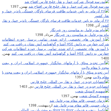
مدرسه فوتبال شرکت حمل و نقل خلیج فارس افتتاح شد
بهمن, 1397
۲۶ آذرماه، به پاس خدمات طاقت فرسای ناوگان خستگی ناپذیر حمل و نقل
کشور
آذر, 1398
پیام مدیرعامل به مناسبت روز خبرنگار
مرداد, 1398
با آموزش های تخصصی ارائه شده، تمامی پرسنل حوزه انتظامات شرکت
حفارس به دانش HSE آشنا و گواهینامه آتش نشان دریافت می کنند
بهمن,
1400
آیین تجدید میثاق با آرمانهای بنیانگذار جمهوری اسلامی ایران و بیعت مجدد با
مقام ولایت
بهمن, 1397
انتصابات جدید در حمل و نقل بین المللی خلیج فارس
دی, 1403
سهمیه لاستیک شعب
بهمن, 1397
پژمان حسینی قائم مقام مدیرعامل شد
اردیبهشت, 1398