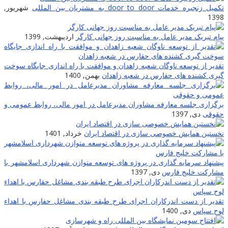
تکمیل زنجیره خدمات door to door به مشتریان بین المللى
شهریور,
1398
پیام تبریک مدیر عامل به مناسبت روز جهانی کارگر
اردیبهشت, 1399
تقدیر از توسعه ناوگان شعبه زاهدان و موافقت با راه اندازی جایگاه سوخت
گیری کشنده های حفارس در شعبه زاهدان
بهمن, 1400
برگزاری جلسه معارفه مشاوران مدیرعامل در امور مالی، روابط عمومی و
حقوقی
دی, 1397
نخستین همایش خصوصی سازی در اقتصاد ایران
خرداد, 1401
پیشنهاد سرمایه گذاری در پروژه های توسعه متوازن شهرداری اسلامشهر با
مشارکت خلیج فارس
دی, 1397
تقدیر از دست اندرکاران اجرای طرح طبقه بندی مشاغل حفارس با اهداء
لوح سپاس
دی, 1400