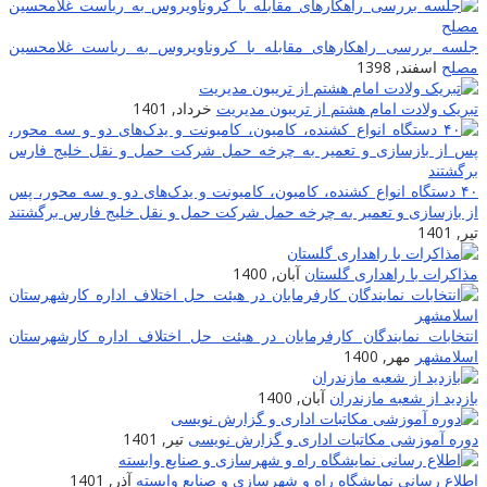
جلسه بررسی راهکارهای مقابله با کروناویروس به ریاست غلامحسین
مصلح
اسفند, 1398
تبریک ولادت امام هشتم از تریبون مدیریت
خرداد, 1401
۴۰ دستگاه انواع کشنده، کامیون، کامیونت و یدک‌های دو و سه محور، پس
از بازسازی و تعمیر به چرخه حمل شرکت حمل و نقل خلیج فارس برگشتند
تیر, 1401
مذاکرات با راهداری گلستان
آبان, 1400
انتخابات نمایندگان کارفرمایان در هیئت حل اختلاف اداره کارشهرستان
اسلامشهر
مهر, 1400
بازدید از شعبه مازندران
آبان, 1400
دوره آموزشی مکاتبات اداری و گزارش نویسی
تیر, 1401
اطلاع رسانی نمایشگاه راه و شهرسازی و صنایع وابسته
آذر, 1401