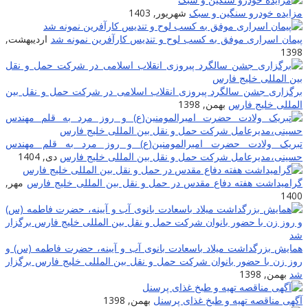
مزایده خودرو سنگین و سبک
شهریور, 1403
پیمان اسراری موفق به کسب لوح و تندیس کارآفرین نمونه شد
اردیبهشت,
1398
برگزاری جشن سالگرد پیروزی انقلاب اسلامی در شرکت حمل و نقل بین
المللی خلیج فارس
بهمن, 1398
تبریک ولادت حضرت امیرالمومنین(ع) و روز مرد به قلم مهندس
حسینی،مدیرعامل شرکت حمل و نقل بین المللی خلیج فارس
دی, 1404
گرامیداشت هفته دفاع مقدس در حمل و نقل بین المللی خلیج فارس
مهر,
1400
همایش بزرگداشت میلاد باسعادت بانوی آب و آیینه، حضرت فاطمه (س) و
روز زن با حضور بانوان شرکت حمل و نقل بین المللی خلیج فارس برگزار
شد
بهمن, 1398
آگهی مناقصه تهیه و طبخ غذای پرسنل
بهمن, 1398