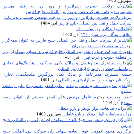
شهریور, 1403
تبریک ولادت حضرت زهرا(س) و روز زن به قلم مهندس حسینی،مدیرعامل
شرکت حمل و نقل بین المللی خلیج فارس
آذر, 1404
اعلام رانندگان برتر سال۱۴۰۰
آذر, 1400
تقدیر از شرکت حمل و نقل بین المللی خلیج فارس به عنوان بیمه‌گزار برتر
در منطقه جنوب و غرب تهران
تیر, 1401
جلسه مشترک مدیرعامل و مالک یکی بزرگترین هلدینگ‌‎های تجاری
ازبکستان جهت ورود به بازارهای بین‌المللی
تیر, 1401
تقدیر مدیریت محترم عامل مهندس علی اصغر حسینی از بانوان شعبه
سنندج
آذر, 1404
مزایده ضایعات‌،الوار،بونکر و بازو غلطان
شهریور, 1403
برگزاری مجمع عمومی فوق العاده سهامداران شرکت بین المللی خلیج