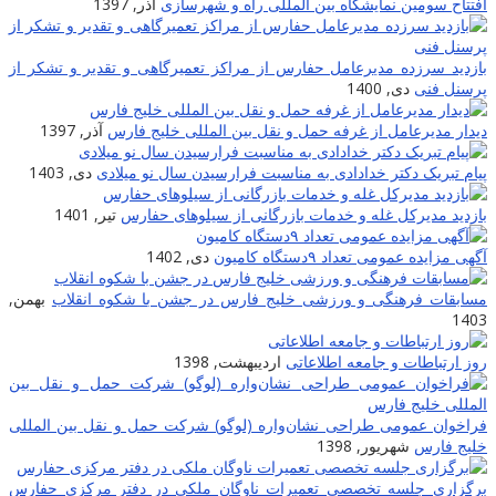
افتتاح سومین نمایشگاه بین المللی راه و شهرسازی
آذر, 1397
بازدید سرزده مدیرعامل حفارس از مراکز تعمیرگاهی و تقدیر و تشکر از
پرسنل فنی
دی, 1400
دیدار مدیرعامل از غرفه حمل و نقل بین المللی خلیج فارس
آذر, 1397
پیام تبریک دکتر خدادادی به مناسبت فرارسیدن سال نو میلادی
دی, 1403
بازدید مدیرکل غله و خدمات بازرگانی از سیلوهای حفارس
تیر, 1401
آگهی مزایده عمومی تعداد ۹دستگاه کامیون
دی, 1402
مسابقات فرهنگی و ورزشی خلیج فارس در جشن با شکوه انقلاب
بهمن,
1403
روز ارتباطات و جامعه اطلاعاتى
اردیبهشت, 1398
فراخوان عمومی طراحی نشان‌واره (لوگو) شرکت حمل و نقل بین المللی
خلیج فارس
شهریور, 1398
برگزاری جلسه تخصصی تعمیرات ناوگان ملکی در دفتر مرکزی حفارس