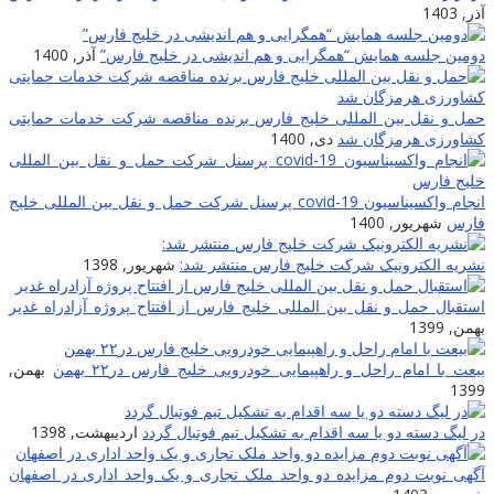
آذر, 1403
دومین جلسه همایش “همگرایی و هم اندیشی در خلیج فارس”
آذر, 1400
حمل و نقل بین المللی خلیج فارس برنده مناقصه شرکت خدمات حمایتی
کشاورزی هرمزگان شد
دی, 1400
انجام واکسیناسیون covid-19 پرسنل شرکت حمل و نقل بین المللی خلیج
فارس
شهریور, 1400
نشریه الکترونیک شرکت خلیج فارس منتشر شد:
شهریور, 1398
استقبال حمل و نقل بین المللی خلیج فارس از افتتاح پروژه آزادراه غدیر
بهمن, 1399
بیعت با امام راحل و راهپیمایی خودرویی خلیج فارس در۲۲ بهمن
بهمن,
1399
در لیگ دسته دو یا سه اقدام به تشکیل تیم فوتبال گردد
اردیبهشت, 1398
آگهی نوبت دوم مزایده دو واحد ملک تجاری و یک واحد اداری در اصفهان