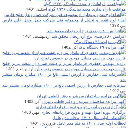
موافقت با راه‌اندازی مجدد نمایندگی ۱۹۳۶ گواه
اسفند, 1401
اهداء لوح تقدیر و تجلیل از مجموعه فنی شرکت حمل ونقل خلیج فارس
تیر, 1398
افزایش ۸۰ درصدی نرخ آرد زنجان محقق شد
اردیبهشت, 1401
آگهی مزایده ۴۹ دستگاه یدک
آذر, 1402
بازدید مهندس جعفری فرماندار تبریز و هیئت همراه از شعبه تبریز خلیج
فارس جهت بررسی مسایل موجود در خصوص توزیع آرد
اردیبهشت, 1401
سرمایه ثبتی حفارس با ارزش اسمی بالغ بر ۱۹۰۰ میلیارد تومان منتشر شد
تیر, 1402
آگهی مزایده ساختمان سربندر و دفتر فاطمی تهران
آذر, 1402
برگزاری دوره اصول تهیه و تدوین قراردادهای تجاری
مهر, 1400
لحظات اولیه سال ۱۴۰۱ به قلم مدیرعامل
فروردین, 1401