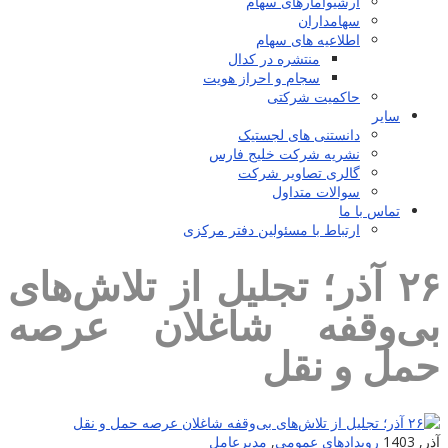
آرشیوآمارهای سهام
سهامداران
اطلاعیه های سهام
منتشره در کدال
سجام و احراز هویت
حاکمیت شرکتی
سایر
دانستنی های لجستیک
نشریه شرکت خلیج فارس
گالری تصاویر شرکت
سوالات متداول
تماس با ما
ارتباط با مسئولین دفتر مرکزی
۲۶ آذر؛ تجلیل از تلاش‌های
بی‌وقفه شاغلان عرصه
حمل و نقل
آذر, 1403
رویدادهای عمومی
,
مدیرعامل