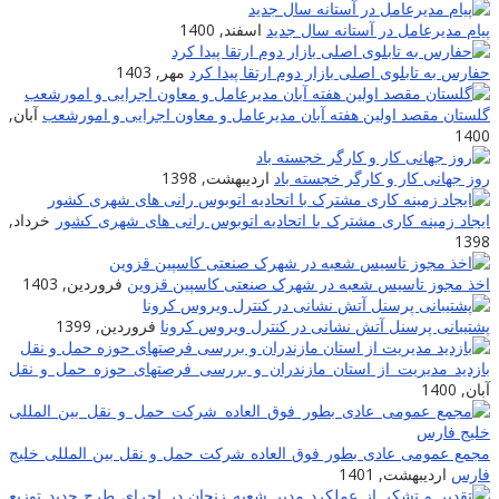
پیام مدیرعامل در آستانه سال جدید
اسفند, 1400
حفارس به تابلوی اصلی بازار دوم ارتقا پیدا کرد
مهر, 1403
گلستان مقصد اولین هفته آبان مدیرعامل و معاون اجرایی و امورشعب
آبان,
1400
روز جهانی کار و کارگر خجسته باد
اردیبهشت, 1398
ایجاد زمینه کارى مشترک با اتحادیه اتوبوس رانى هاى شهرى کشور
خرداد,
1398
اخذ مجوز تاسیس شعبه در شهرک صنعتی کاسپین قزوین
فروردین, 1403
پشتیبانی پرسنل آتش نشانی در کنترل ویروس کرونا
فروردین, 1399
بازدید مدیریت از استان مازندران و بررسی فرصتهای حوزه حمل و نقل
آبان, 1400
مجمع عمومی عادی بطور فوق العاده شرکت حمل و نقل بین المللی خلیج
فارس
اردیبهشت, 1401