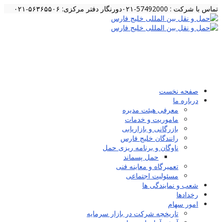
تماس با شرکت : 57492000-۰۲۱
دورنگار دفتر مرکزی: ۵۶۳۶۵۵۰۶-۰۲۱
صفحه نخست
درباره ما
معرفی هیئت مدیره
ماموریت و خدمات
بازرگانی و بازاریابی
رانندگان خلیج فارس
ناوگان و برنامه ریزی حمل
حمل پسماند
تعمیرگاه و معاینه فنی
مسئولیت اجتماعی
شعب و نمایندگی ها
رخدادها
امور سهام
تاریخچه شرکت در بازار سرمایه