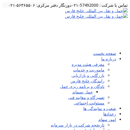
تماس با شرکت : 57492000-۰۲۱
دورنگار دفتر مرکزی: ۵۶۳۶۵۵۰۶-۰۲۱
صفحه نخست
درباره ما
معرفی هیئت مدیره
ماموریت و خدمات
بازرگانی و بازاریابی
رانندگان خلیج فارس
ناوگان و برنامه ریزی حمل
حمل پسماند
تعمیرگاه و معاینه فنی
مسئولیت اجتماعی
شعب و نمایندگی ها
رخدادها
امور سهام
تاریخچه شرکت در بازار سرمایه