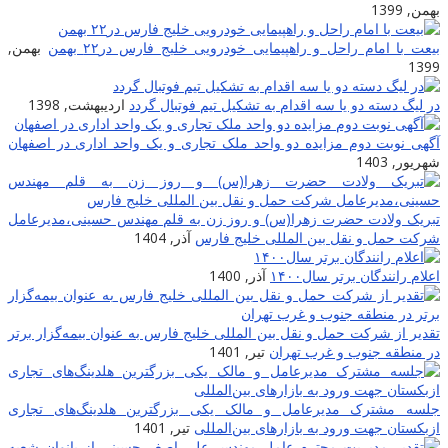
بهمن, 1399
بیعت با امام راحل و راهپیمایی خودرویی خلیج فارس در۲۲ بهمن
بهمن,
1399
در لیگ دسته دو یا سه اقدام به تشکیل تیم فوتبال گردد
اردیبهشت, 1398
آگهی نوبت دوم مزایده دو واحد ملک تجاری و یک واحد اداری در اصفهان
شهریور, 1403
تبریک ولادت حضرت زهرا(س) و روز زن به قلم مهندس حسینی،مدیرعامل
شرکت حمل و نقل بین المللی خلیج فارس
آذر, 1404
اعلام رانندگان برتر سال۱۴۰۰
آذر, 1400
تقدیر از شرکت حمل و نقل بین المللی خلیج فارس به عنوان بیمه‌گزار برتر
در منطقه جنوب و غرب تهران
تیر, 1401
جلسه مشترک مدیرعامل و مالک یکی بزرگترین هلدینگ‌‎های تجاری
ازبکستان جهت ورود به بازارهای بین‌المللی
تیر, 1401