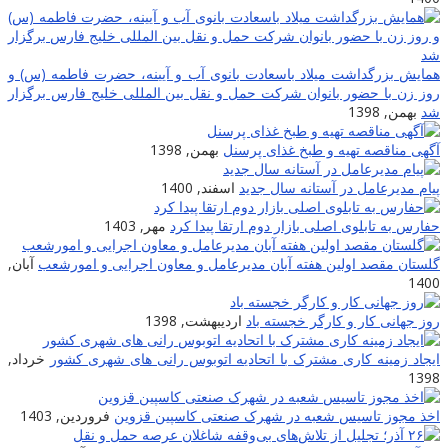
همایش بزرگداشت میلاد باسعادت بانوی آب و آیینه، حضرت فاطمه (س) و
روز زن با حضور بانوان شرکت حمل و نقل بین المللی خلیج فارس برگزار
شد
بهمن, 1398
آگهی مناقصه تهیه و طبخ غذای پرسنل
بهمن, 1398
پیام مدیرعامل در آستانه سال جدید
اسفند, 1400
حفارس به تابلوی اصلی بازار دوم ارتقا پیدا کرد
مهر, 1403
گلستان مقصد اولین هفته آبان مدیرعامل و معاون اجرایی و امورشعب
آبان,
1400
روز جهانی کار و کارگر خجسته باد
اردیبهشت, 1398
ایجاد زمینه کارى مشترک با اتحادیه اتوبوس رانى هاى شهرى کشور
خرداد,
1398
اخذ مجوز تاسیس شعبه در شهرک صنعتی کاسپین قزوین
فروردین, 1403