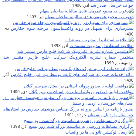
خواف خراسان صادر شد
آذر, 1400
دعوت به مجمع عمومی عادی سالیانه صاحبان سهام
تیر, 1403
بسترسازی برای تسهیل در روند واکسیناسیون مرحله سوم حفارس
دی,
1400
اطلاعیه استفاده از مدیریت مستندات
آذر, 1398
هشتمین شماره نشریه الکترونیک شرکت خلیج فارس منتشر شد:
اردیبهشت, 1399
ارائه خدمات فنی به شرکت های ثالث توسط تیم فنی خلیج فارس
آذر,
1400
موافقت اولیه با صدور پروانه استانی در استان سرسبز گیلان
دی, 1400
صدور بارنامه بر اساس پروانه بزرگ مقیاس هوشمند حفارس در استان‌های
خوزستان، اردبیل و سمنان
خرداد, 1401
برگزاری مسابقات ورزشی به مناسبت بزرگداشت روز بسیج
آذر, 1398