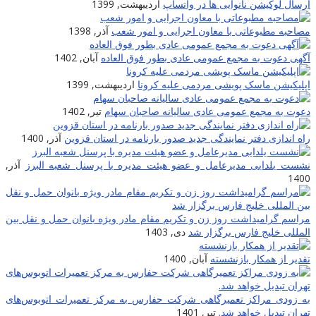
ارسال لوکیشن نانوایی ها در واتساپ
اردیبهشت, 1399
مصاحبه مطبوعاتی با معاون اجرایی و امور شعب
آذر, 1398
آگهی دعوت به مجمع عمومی عادی بطور فوق العاده
آبان, 1402
اپلیکیشن ماسک پویشی مردمی علیه کرونا
اردیبهشت, 1399
دعوت به مجمع عمومی عادی سالیانه صاحبان سهام
تیر, 1402
راه اندازی دفتر نمایندگی جدید صدور بارنامه در استان قزوین
آذر, 1400
نشست یلدایی مدیرعامل و عضو هیئت مدیره با پرسنل شعبه البرز
آذر,
1400
مراسم گرامیداشت روز زن و تکریم مقام مادر ویژه بانوان حمل و نقل بین
المللی خلیج فارس برگزار شد
دی, 1403
تقدیر از همکار بازنشسته
آبان, 1400
به زودی مراکز تعمیرگاهی شرکت حفارس به مرکز تعمیرات اتوبوس‌های
تهران تبدیل خواهد شد.
تیر, 1401