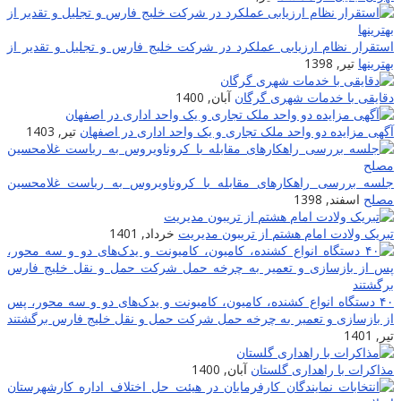
استقرار نظام ارزیابی عملکرد در شرکت خلیج فارس و تجلیل و تقدیر از
بهترینها
تیر, 1398
دقایقی با خدمات شهری گرگان
آبان, 1400
آگهی مزایده دو واحد ملک تجاری و یک واحد اداری در اصفهان
تیر, 1403
جلسه بررسی راهکارهای مقابله با کروناویروس به ریاست غلامحسین
مصلح
اسفند, 1398
تبریک ولادت امام هشتم از تریبون مدیریت
خرداد, 1401
۴۰ دستگاه انواع کشنده، کامیون، کامیونت و یدک‌های دو و سه محور، پس
از بازسازی و تعمیر به چرخه حمل شرکت حمل و نقل خلیج فارس برگشتند
تیر, 1401
مذاکرات با راهداری گلستان
آبان, 1400