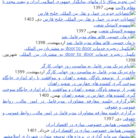
آیین تجدید میثاق با آرمانهای بنیانگذار جمهوری اسلامی ایران و بیعت مجدد با
مقام ولایت
بهمن, 1397
انتصابات جدید در حمل و نقل بین المللی خلیج فارس
دی, 1403
سهمیه لاستیک شعب
بهمن, 1397
پژمان حسینی قائم مقام مدیرعامل شد
اردیبهشت, 1398
تکمیل زنجیره خدمات door to door به مشتریان بین المللى
شهریور,
1398
پیام تبریک مدیر عامل به مناسبت روز جهانی کارگر
اردیبهشت, 1399
تقدیر از توسعه ناوگان شعبه زاهدان و موافقت با راه اندازی جایگاه سوخت
گیری کشنده های حفارس در شعبه زاهدان
بهمن, 1400
برگزاری جلسه معارفه مشاوران مدیرعامل در امور مالی، روابط عمومی و
حقوقی
دی, 1397
نخستین همایش خصوصی سازی در اقتصاد ایران
خرداد, 1401