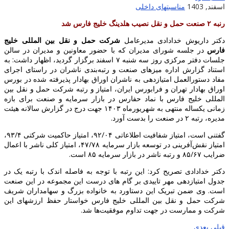
اسفند, 1403
مناسبتهای داخلی
رنبه ۲ صنعت حمل و نقل نصیب هلدینگ خلیج فارس شد
دکتر داریوش خدادادی مدیرعامل
شرکت حمل و نقل بین المللی خلیج
فارس
در جلسه شورای مدیران که با حضور معاونین و مدیران در سالن
جلسات دفتر مرکزی روز سه شنبه ۷ اسفند برگزار گردید، اظهار داشت: به
استناد گزارش اداره میزهای صنعت و رتبه‌بندی ناشران در راستای اجرای
مفاد دستورالعمل امتیازدهی به ناشران اوراق بهادار پذیرفته شده در بورس
اوراق بهادار تهران و فرابورس ایران، امتیاز و رتبه شرکت حمل و نقل بین
المللی خلیج فارس با نماد حفارس در بازار سرمایه و صنعت برای بازه
زمانی یکساله منتهی به شهریورماه ۱۴۰۳ جهت درج در گزارش سالانه هیئت
مدیره، رتبه ۲ در صنعت را بدست آورد.
گفتنی است، امتیاز شفافیت اطلاعاتی ۹۲/۰۴، امتیاز حاکمیت شرکتی ۹۳/۴،
امتیاز نقش‌آفرینی در توسعه بازار سرمایه ۴۷/۷۸، امتیاز کلی ناشر با اعمال
ضرایب ۸۵/۶۷ و رتبه ناشر در بازار سرمایه ۸۵ است.
دکتر خدادادی تصریح کرد: این رتبه با توجه به فاصله اندک با رتبه یک در
جدول امتیازدهی مهر تاییدی بر گام های درست این مجموعه در این صنعت
است. وی ضمن تبریک این دستاورد به خانواده بزرگ و سهامداران شریف
شرکت حمل و نقل بین المللی خلیج فارس خواستار حفظ ارزشهای این
شرکت و ممارست در جهت تداوم موفقیت‌ها شد.
قبلی
بعدی