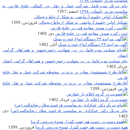
پیام تبریک مدیرعامل شرکت حمل و نقل بین المللی خلیج فارس به
مناسبت نوروز باستانی ۱۳۹۸
اسفند, 1397
تشکیل اولین جلسه آزمایشی به شکل ارتباط دیجیتالی
فروردین, 1399
ثبت رکورد صدور معاینه فنی در خلیج فارس
دی, 1400
آگهی مزایده ۲۳ دستگاه انواع خودرو سبک
آبان, 1402
پیام تسلیت مدیرعامل در پی شهادت‌ رئیس‌جمهور و همراهان گرامی ایشان
خرداد, 1403
آغازطرح شستشوی معابر پر تردد در محوطه شرکت حمل و نقل خلیج
فارس
فروردین, 1399
عضویت در گروه اعلام بار حفارس
خرداد, 1402
پیام تبریک دکتر خدادادی به مناسبت فرخنده میلاد ریحانه‌النبی(س)
دی,
1403
همه دست در دست هم جهت کنترل شیوع ویروس کرونا
فروردین, 1399