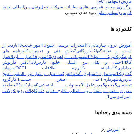
برگزاری مجمع عمومی عادی سالیانه شرکت حمل‌ونقل بین‌المللی خلیج
فارس (سهامی عام)
رویدادهای عمومی
کلیدواژه ها
آموزش درون سازمانی
10
افتخارات پرسنل خلیج
13
امور شعب
19
بازدید از
شعب و نمایندگیها
12
بازرگانی
2
بخش فنی و تعمیرات
10
برنامه های
فرهنگی
8
تبریک اعیاد
12
تصمیمات راهبردی
60
تقدیر
16
حمل آرد
9
حمل
کالا
14
حمل و نقل بین المللی خلیج فارس
130
دکتر داریوش
خدادادی
19
سامانه یکپارچه اطلاعات OCC
1
سرمایه
گذاری
13
سهامداران
4
سیلوی گندم
1
شرکت حمل و نقل بین المللی خلیج
فارس
2
شهرداری
1
علی اصغر حسینی
4
کارگروه
تخصصی
5
مجمع
5
مدیرعامل
31
مسئولیت اجتماعی
8
مشارکت
23
مصاحبه
مدیران حمل و نقل بین المللی خلیج فارس
7
ناوگان
49
ورزش
3
ولادت
امیرالمومنین
1
دسته بندی رخدادها
آموزش
(5)