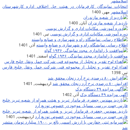
انتخابات نمایندگان کارفرمایان در هیئت حل اختلاف اداره کارشهرستان
اسلامشهر
مهر, 1400
بازدید از شعبه مازندران
آبان, 1400
دوره آموزشی مکاتبات اداری و گزارش نویسی
تیر, 1401
اطلاع رسانی نمایشگاه راه و شهرسازی و صنایع وابسته
آذر, 1401
موافقت با راه‌اندازی مجدد نمایندگی ۱۹۳۶ گواه
اسفند, 1401
اهداء لوح تقدیر و تجلیل از مجموعه فنی شرکت حمل ونقل خلیج فارس
تیر, 1398
افزایش ۸۰ درصدی نرخ آرد زنجان محقق شد
اردیبهشت, 1401
آگهی مزایده ۴۹ دستگاه یدک
آذر, 1402
بازدید مهندس جعفری فرماندار تبریز و هیئت همراه از شعبه تبریز خلیج
فارس جهت بررسی مسایل موجود در خصوص توزیع آرد
اردیبهشت, 1401