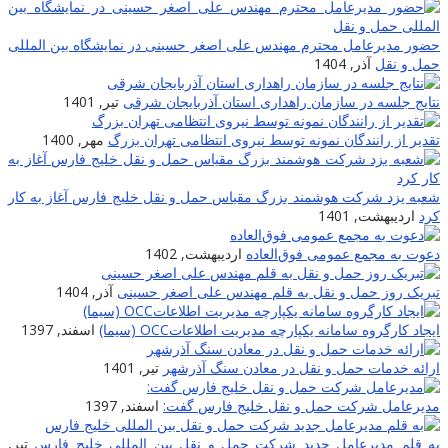
حضور مدیرعامل محترم مهندس علی اصغر حسینی در نمایشگاه بین المللی
حمل و نقل
آذر, 1404
نتایج جلسه در سازمان راهداری استان آذربایجان شرقی
تیر, 1401
تقدیر از رانندگان نمونه توسط نیروی انتظامی تهران بزرگ
مهر, 1400
شعبه یزد شرکت هوشمند بزرگ مقیاس حمل و نقل خلیج فارس آغاز به کار
کرد
اردیبهشت, 1401
دعوت به مجمع عمومی فوق‌العاده
اردیبهشت, 1402
تبریک روز حمل و نقل به قلم مهندس علی اصغر حسینی
آذر, 1404
ایجاد کارگروه سامانه یکپارچه مدیریت اطلاعاتOCC (سیما)
اسفند, 1397
ارائه خدمات حمل و نقل در معادن سنگ آذرشهر
تیر, 1401
مدیرعامل شرکت حمل و نقل خلیج فارس گفت:
اسفند, 1397
به قلم مدیرعامل جدید شرکت حمل و نقل بین المللی خلیج فارس
تیر,