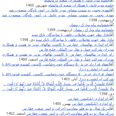
جلسه مدیرعامل با همکاران شعبه کرمانشاه
شهریور, 1400
مهدی نجمی به سمت مشاور مدیر عامل در امور ناوگان منصوب شد
اردیبهشت, 1398
بخشنامه ماه مبارک رمضان
اردیبهشت, 1399
تبادل نظر جهت تعاملات رفاهی با نمایندگان بانک سپه
دی, 1398
راه اندازی نهالستان حفارس با کاشت نهالهای توت به همت و همکاری
مدیران شرکت حمل و نقل بین المللی خلیج فارس
اسفند, 1400
انعقاد قرارداد خرید ۵۰ دستگاه خودروشاسی کامیون کشنده فوتون۵H با
شرکت ایرانخودرو دیزل
آبان, 1403
وَلَا تَحْسَبَنَّ الَّذِینَ قُتِلُوا فِی سَبِیلِ اللَّـهِ أَمْوَاتًا بَلْ أَحْیَاءٌ عِندَ رَ‌بِّهِمْ یُرْ‌زَقُونَ …
دی, 1398
راه اندازی اپلیکیشن حفارس
بهمن, 1400
تبریک سال نو به قلم معاونت اجرائی و امور شعب حفارس
اسفند, 1402