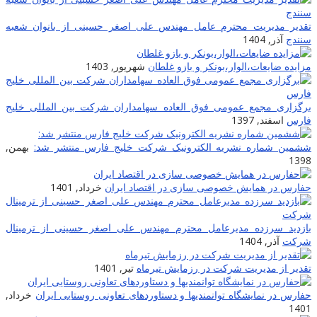
تقدیر مدیریت محترم عامل مهندس علی اصغر حسینی از بانوان شعبه
سنندج
آذر, 1404
مزایده ضایعات‌،الوار،بونکر و بازو غلطان
شهریور, 1403
برگزاری مجمع عمومی فوق العاده سهامداران شرکت بین المللی خلیج
فارس
اسفند, 1397
ششمین شماره نشریه الکترونیک شرکت خلیج فارس منتشر شد:
بهمن,
1398
حفارس در همایش خصوصی سازی در اقتصاد ایران
خرداد, 1401
بازدید سرزده مدیرعامل محترم مهندس علی اصغر حسینی از ترمینال
شرکت
آذر, 1404
تقدیر از مدیریت شرکت در رزمایش تیرماه
تیر, 1401
حفارس در نمایشگاه توانمندیها و دستاوردهای تعاونی روستایی ایران
خرداد,
1401