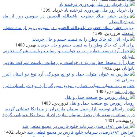
اول خرداد روز ملی بهره‌وری فرخنده باد
خرداد, 1399
برپایى جشن میلاد حضرت اباعبدالله الحسین در سومین روز از ماه شعبان
المعظم
فروردین, 1398
برای آنان که خاک وطن را به قیمت جسم و جان خریدند
بهمن, 1400
حمل آرد توسط حفارس به درخواست و رضایت ریاست شرکت تعاونی
نانوایان
مهر, 1402
حفارس به عنوان متولی حمل و توزیع مویرگی آرد نوع دو استان البرز
معرفی شد
دی, 1400
رویداد ریورس پیچ صنعت حمل و نقل
فروردین, 1403
در راستای توسعه بازار،حمل سیمان مازندران از مبدا نکا عملیاتی گردید
اردیبهشت, 1401
افزایش ۶۸۲درصدی سرمایه خلیج فارس در مجمع قطعی شد
خرداد, 1402