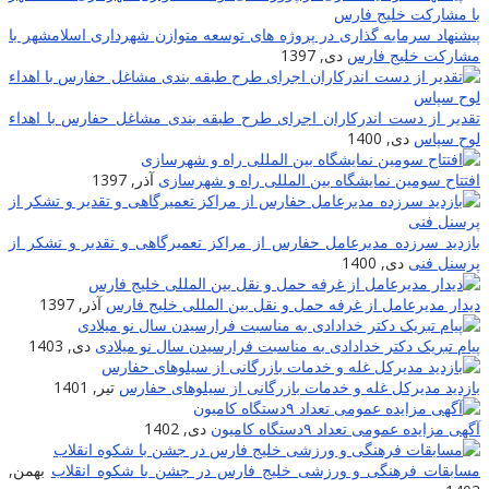
پیشنهاد سرمایه گذاری در پروژه های توسعه متوازن شهرداری اسلامشهر با
مشارکت خلیج فارس
دی, 1397
تقدیر از دست اندرکاران اجرای طرح طبقه بندی مشاغل حفارس با اهداء
لوح سپاس
دی, 1400
افتتاح سومین نمایشگاه بین المللی راه و شهرسازی
آذر, 1397
بازدید سرزده مدیرعامل حفارس از مراکز تعمیرگاهی و تقدیر و تشکر از
پرسنل فنی
دی, 1400
دیدار مدیرعامل از غرفه حمل و نقل بین المللی خلیج فارس
آذر, 1397
پیام تبریک دکتر خدادادی به مناسبت فرارسیدن سال نو میلادی
دی, 1403
بازدید مدیرکل غله و خدمات بازرگانی از سیلوهای حفارس
تیر, 1401
آگهی مزایده عمومی تعداد ۹دستگاه کامیون
دی, 1402
مسابقات فرهنگی و ورزشی خلیج فارس در جشن با شکوه انقلاب
بهمن,