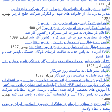
آذر, 1398
تقدیر مدیرعامل از خانواده های شهدا و ایثارگر شرکت خلیج فارس
بهمن,
1397
همایش “همگرایی و هم اندیشی در خلیج فارس”
آذر, 1400
اعلام بار مجازی به صورت غیر متمرکز در کشور آغاز شد
اسفند, 1399
مدرسه فوتبال شرکت حمل و نقل خلیج فارس افتتاح شد
بهمن, 1397
۲۶ آذرماه، به پاس خدمات طاقت فرسای ناوگان خستگی ناپذیر حمل و نقل
کشور
آذر, 1398
پیام مدیرعامل به مناسبت روز خبرنگار
مرداد, 1398
با آموزش های تخصصی ارائه شده، تمامی پرسنل حوزه انتظامات شرکت
حفارس به دانش HSE آشنا و گواهینامه آتش نشان دریافت می کنند
بهمن,
1400