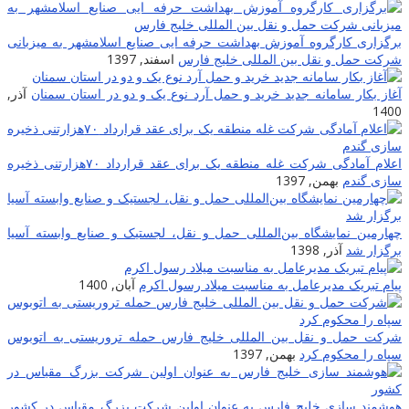
برگزاری کارگروه آموزش بهداشت حرفه ایی صنایع اسلامشهر به میزبانی
شرکت حمل و نقل بین المللی خلیج فارس
اسفند, 1397
آغاز بکار سامانه جدید خرید و حمل آرد نوع یک و دو در استان سمنان
آذر,
1400
اعلام آمادگی شرکت غله منطقه یک برای عقد قرارداد ۷۰هزارتنی ذخیره
سازی گندم
بهمن, 1397
چهارمین نمایشگاه بین‌المللی حمل و نقل، لجستیک و صنایع وابسته آسیا
برگزار ‌شد
آذر, 1398
پیام تبریک مدیرعامل به مناسبت میلاد رسول اکرم
آبان, 1400
شرکت حمل و نقل بین المللی خلیج فارس حمله تروریستی به اتوبوس
سپاه را محکوم کرد
بهمن, 1397
هوشمند سازی خلیج فارس به عنوان اولین شرکت بزرگ مقیاس در کشور