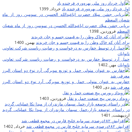
اول خرداد روز ملی بهره‌وری فرخنده باد
خرداد, 1399
برپایى جشن میلاد حضرت اباعبدالله الحسین در سومین روز از ماه شعبان
المعظم
فروردین, 1398
برای آنان که خاک وطن را به قیمت جسم و جان خریدند
بهمن, 1400
حمل آرد توسط حفارس به درخواست و رضایت ریاست شرکت تعاونی
نانوایان
مهر, 1402
حفارس به عنوان متولی حمل و توزیع مویرگی آرد نوع دو استان البرز
معرفی شد
دی, 1400
رویداد ریورس پیچ صنعت حمل و نقل
فروردین, 1403
در راستای توسعه بازار،حمل سیمان مازندران از مبدا نکا عملیاتی گردید
اردیبهشت, 1401
افزایش ۶۸۲درصدی سرمایه خلیج فارس در مجمع قطعی شد
خرداد, 1402