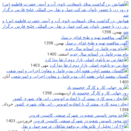
همایش بزرگداشت میلاد باسعادت بانوی آب و آیینه، حضرت فاطمه (س) و
روز زن با حضور بانوان شرکت حمل و نقل بین المللی خلیج فارس برگزار
شد
بهمن, 1398
آگهی مناقصه تهیه و طبخ غذای پرسنل
بهمن, 1398
پیام مدیرعامل در آستانه سال جدید
اسفند, 1400
حفارس به تابلوی اصلی بازار دوم ارتقا پیدا کرد
مهر, 1403
گلستان مقصد اولین هفته آبان مدیرعامل و معاون اجرایی و امورشعب
آبان,
1400
روز جهانی کار و کارگر خجسته باد
اردیبهشت, 1398
ایجاد زمینه کارى مشترک با اتحادیه اتوبوس رانى هاى شهرى کشور
خرداد,
1398
اخذ مجوز تاسیس شعبه در شهرک صنعتی کاسپین قزوین
فروردین, 1403