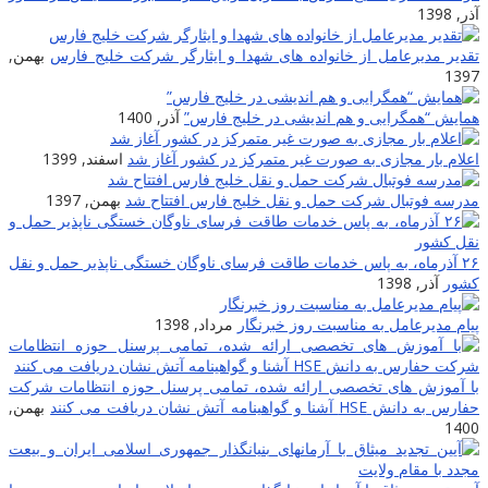
آذر, 1398
تقدیر مدیرعامل از خانواده های شهدا و ایثارگر شرکت خلیج فارس
بهمن,
1397
همایش “همگرایی و هم اندیشی در خلیج فارس”
آذر, 1400
اعلام بار مجازی به صورت غیر متمرکز در کشور آغاز شد
اسفند, 1399
مدرسه فوتبال شرکت حمل و نقل خلیج فارس افتتاح شد
بهمن, 1397
۲۶ آذرماه، به پاس خدمات طاقت فرسای ناوگان خستگی ناپذیر حمل و نقل
کشور
آذر, 1398
پیام مدیرعامل به مناسبت روز خبرنگار
مرداد, 1398
با آموزش های تخصصی ارائه شده، تمامی پرسنل حوزه انتظامات شرکت
حفارس به دانش HSE آشنا و گواهینامه آتش نشان دریافت می کنند
بهمن,
1400