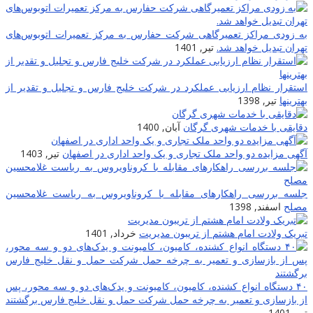
به زودی مراکز تعمیرگاهی شرکت حفارس به مرکز تعمیرات اتوبوس‌های
تهران تبدیل خواهد شد.
تیر, 1401
استقرار نظام ارزیابی عملکرد در شرکت خلیج فارس و تجلیل و تقدیر از
بهترینها
تیر, 1398
دقایقی با خدمات شهری گرگان
آبان, 1400
آگهی مزایده دو واحد ملک تجاری و یک واحد اداری در اصفهان
تیر, 1403
جلسه بررسی راهکارهای مقابله با کروناویروس به ریاست غلامحسین
مصلح
اسفند, 1398
تبریک ولادت امام هشتم از تریبون مدیریت
خرداد, 1401
۴۰ دستگاه انواع کشنده، کامیون، کامیونت و یدک‌های دو و سه محور، پس
از بازسازی و تعمیر به چرخه حمل شرکت حمل و نقل خلیج فارس برگشتند
تیر, 1401