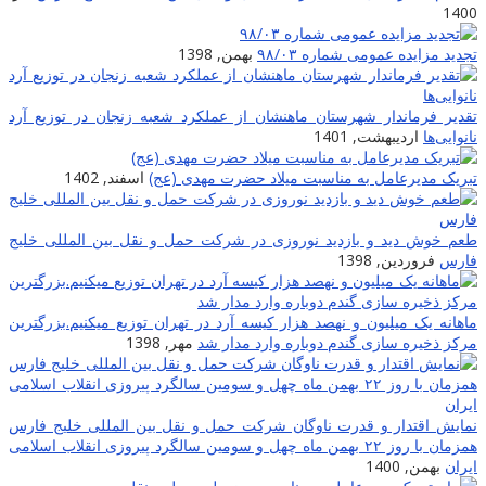
1400
تجدید مزایده عمومی شماره ۹۸/۰۳
بهمن, 1398
تقدیر فرماندار شهرستان ماهنشان از عملکرد شعبه زنجان در توزیع آرد
نانوایی‌ها
اردیبهشت, 1401
تبریک مدیرعامل به مناسبت میلاد حضرت مهدی (عج)
اسفند, 1402
طعم خوش دید و بازدید نوروزی در شرکت حمل و نقل بین المللى خلیج
فارس
فروردین, 1398
ماهانه یک میلیون و نهصد هزار کیسه آرد در تهران توزیع میکنیم.بزرگترین
مرکز ذخیره سازی گندم دوباره وارد مدار شد
مهر, 1398
نمایش اقتدار و قدرت ناوگان شرکت حمل و نقل بین المللی خلیج فارس
همزمان با روز ۲۲ بهمن ماه چهل و سومین سالگرد پیروزی انقلاب اسلامی
ایران
بهمن, 1400