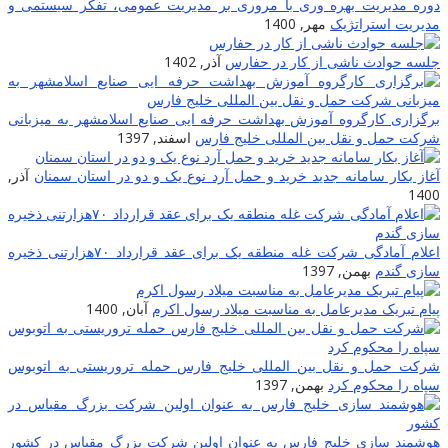
دوره مدیریت بهره وری با مروری بر مدیریت عمومی، تفکر سیستمی و
مدیریت استراتژیک
مهر, 1400
جلسه حوادث ناشی از کار در حفارس
آذر, 1402
برگزاری کارگروه آموزش بهداشت حرفه ایی صنایع اسلامشهر به میزبانی
شرکت حمل و نقل بین المللی خلیج فارس
اسفند, 1397
آغاز بکار سامانه جدید خرید و حمل آرد نوع یک و دو در استان سمنان
آذر,
1400
اعلام آمادگی شرکت غله منطقه یک برای عقد قرارداد ۷۰هزارتنی ذخیره
سازی گندم
بهمن, 1397
پیام تبریک مدیرعامل به مناسبت میلاد رسول اکرم
آبان, 1400
شرکت حمل و نقل بین المللی خلیج فارس حمله تروریستی به اتوبوس
سپاه را محکوم کرد
بهمن, 1397
هوشمند سازی خلیج فارس به عنوان اولین شرکت بزرگ مقیاس در کشور