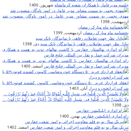
جلسه مدیرعامل با همکاران شعبه کرمانشاه
شهریور, 1400
مهدی نجمی به سمت مشاور مدیر عامل در امور ناوگان منصوب شد
اردیبهشت, 1398
بخشنامه ماه مبارک رمضان
اردیبهشت, 1399
تبادل نظر جهت تعاملات رفاهی با نمایندگان بانک سپه
دی, 1398
راه اندازی نهالستان حفارس با کاشت نهالهای توت به همت و همکاری
مدیران شرکت حمل و نقل بین المللی خلیج فارس
اسفند, 1400
انعقاد قرارداد خرید ۵۰ دستگاه خودروشاسی کامیون کشنده فوتون۵H با
شرکت ایرانخودرو دیزل
آبان, 1403
وَلَا تَحْسَبَنَّ الَّذِینَ قُتِلُوا فِی سَبِیلِ اللَّـهِ أَمْوَاتًا بَلْ أَحْیَاءٌ عِندَ رَ‌بِّهِمْ یُرْ‌زَقُونَ …
دی, 1398
راه اندازی اپلیکیشن حفارس
بهمن, 1400
تبریک سال نو به قلم معاونت اجرائی و امور شعب حفارس
اسفند, 1402