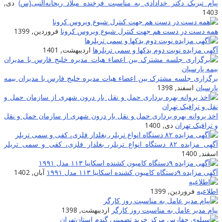
پیام تبریک دکتر خدادادی به مناسبت فرخنده میلاد ریحانه‌النبی(س)
دی,
1403
همه دست در دست هم جهت کنترل شیوع ویروس کرونا
فروردین, 1399
آگهی مزایده نوبت دوم یدکها و سمی تریلرها
اردیبهشت, 1401
برگزاری جلسه مشترک بین اعضاء هیات مدیره خلیج فارس با مدیران بیمه
پارسیان
اسفند, 1398
اخذ پروانه بهره برداری حمل و نقل بار درون شهری از سازمان حمل و نقل
و ترافیک تهران
دی, 1400
آگهی مزایده ۸۲ دستگاه انواع تریلر، بغلدار فلزی، کفی و سمی تریلر
اسفند, 1400
آگهی مزایده ۹دستگاه کامیون کشنده اسکانیا ۱۱۳ مدل ۱۹۹۱
آبان, 1402
اطلاعیه
فروردین, 1399
پیام مدیر عامل به مناسبت روز کارگر
اردیبهشت, 1398