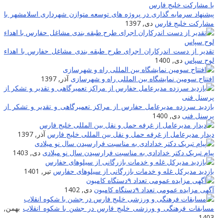
پیشنهاد سرمایه گذاری در پروژه های توسعه متوازن شهرداری اسلامشهر با
مشارکت خلیج فارس
دی, 1397
تقدیر از دست اندرکاران اجرای طرح طبقه بندی مشاغل حفارس با اهداء
لوح سپاس
دی, 1400
افتتاح سومین نمایشگاه بین المللی راه و شهرسازی
آذر, 1397
بازدید سرزده مدیرعامل حفارس از مراکز تعمیرگاهی و تقدیر و تشکر از
پرسنل فنی
دی, 1400
دیدار مدیرعامل از غرفه حمل و نقل بین المللی خلیج فارس
آذر, 1397
پیام تبریک دکتر خدادادی به مناسبت فرارسیدن سال نو میلادی
دی, 1403
بازدید مدیرکل غله و خدمات بازرگانی از سیلوهای حفارس
تیر, 1401
آگهی مزایده عمومی تعداد ۹دستگاه کامیون
دی, 1402
مسابقات فرهنگی و ورزشی خلیج فارس در جشن با شکوه انقلاب
بهمن,
1403