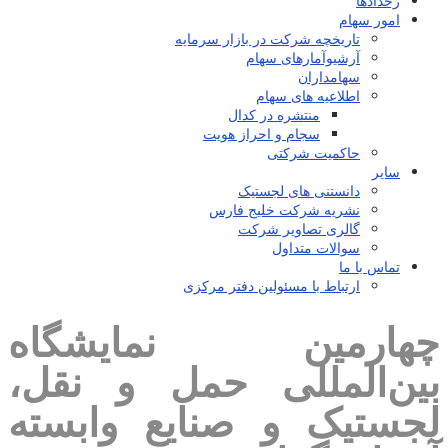
رخدادها
امور سهام
تاریخچه شرکت در بازار سرمایه
آرشیوآمارهای سهام
سهامداران
اطلاعیه های سهام
منتشره در کدال
سجام و احراز هویت
حاکمیت شرکتی
سایر
دانستنی های لجستیک
نشریه شرکت خلیج فارس
گالری تصاویر شرکت
سوالات متداول
تماس با ما
ارتباط با مسئولین دفتر مرکزی
چهارمین نمایشگاه
بین‌المللی حمل و نقل،
لجستیک و صنایع وابسته