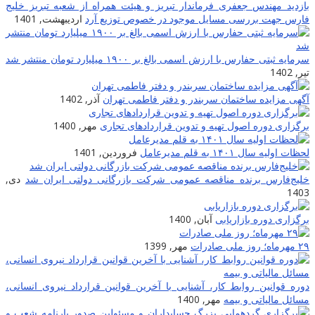
بازدید مهندس جعفری فرماندار تبریز و هیئت همراه از شعبه تبریز خلیج
فارس جهت بررسی مسایل موجود در خصوص توزیع آرد
اردیبهشت, 1401
سرمایه ثبتی حفارس با ارزش اسمی بالغ بر ۱۹۰۰ میلیارد تومان منتشر شد
تیر, 1402
آگهی مزایده ساختمان سربندر و دفتر فاطمی تهران
آذر, 1402
برگزاری دوره اصول تهیه و تدوین قراردادهای تجاری
مهر, 1400
لحظات اولیه سال ۱۴۰۱ به قلم مدیرعامل
فروردین, 1401
خلیج‌فارس برنده مناقصه عمومی شرکت بازرگانی دولتی ایران شد
دی,
1403
برگزاری دوره بازاریابی
آبان, 1400
۲۹ مهرماه؛ روز ملی صادرات
مهر, 1399
دوره قوانین روابط کار، آشنایی با آخرین قوانین قرارداد نیروی انسانی،
مسائل مالیاتی و بیمه
مهر, 1400