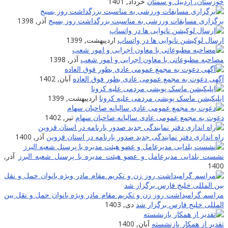
خوزستان، اردبیل و سمنان
خرداد, 1401
برگزاری مسابقات ورزشی به مناسبت بزرگداشت روز بسیج
آذر, 1398
ارسال لوکیشن نانوایی ها در واتساپ
اردیبهشت, 1399
مصاحبه مطبوعاتی با معاون اجرایی و امور شعب
آذر, 1398
آگهی دعوت به مجمع عمومی عادی بطور فوق العاده
آبان, 1402
اپلیکیشن ماسک پویشی مردمی علیه کرونا
اردیبهشت, 1399
دعوت به مجمع عمومی عادی سالیانه صاحبان سهام
تیر, 1402
راه اندازی دفتر نمایندگی جدید صدور بارنامه در استان قزوین
آذر, 1400
نشست یلدایی مدیرعامل و عضو هیئت مدیره با پرسنل شعبه البرز
آذر,
1400
مراسم گرامیداشت روز زن و تکریم مقام مادر ویژه بانوان حمل و نقل بین
المللی خلیج فارس برگزار شد
دی, 1403
تقدیر از همکار بازنشسته
آبان, 1400