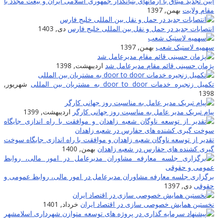
آیین تجدید میثاق با آرمانهای بنیانگذار جمهوری اسلامی ایران و بیعت مجدد با
مقام ولایت
بهمن, 1397
انتصابات جدید در حمل و نقل بین المللی خلیج فارس
دی, 1403
سهمیه لاستیک شعب
بهمن, 1397
پژمان حسینی قائم مقام مدیرعامل شد
اردیبهشت, 1398
تکمیل زنجیره خدمات door to door به مشتریان بین المللى
شهریور,
1398
پیام تبریک مدیر عامل به مناسبت روز جهانی کارگر
اردیبهشت, 1399
تقدیر از توسعه ناوگان شعبه زاهدان و موافقت با راه اندازی جایگاه سوخت
گیری کشنده های حفارس در شعبه زاهدان
بهمن, 1400
برگزاری جلسه معارفه مشاوران مدیرعامل در امور مالی، روابط عمومی و
حقوقی
دی, 1397
نخستین همایش خصوصی سازی در اقتصاد ایران
خرداد, 1401