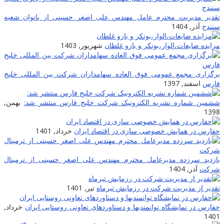
تقدیر مدیریت محترم عامل مهندس علی اصغر حسینی از بانوان شعبه
سنندج
آذر, 1404
مزایده ضایعات‌،الوار،بونکر و بازو غلطان
شهریور, 1403
برگزاری مجمع عمومی فوق العاده سهامداران شرکت بین المللی خلیج
فارس
اسفند, 1397
ششمین شماره نشریه الکترونیک شرکت خلیج فارس منتشر شد:
بهمن,
1398
حفارس در همایش خصوصی سازی در اقتصاد ایران
خرداد, 1401
بازدید سرزده مدیرعامل محترم مهندس علی اصغر حسینی از ترمینال
شرکت
آذر, 1404
تقدیر از مدیریت شرکت در رزمایش تیرماه
تیر, 1401
حفارس در نمایشگاه توانمندیها و دستاوردهای تعاونی روستایی ایران
خرداد,
1401