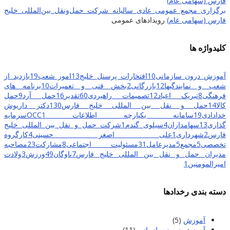
برگزاری مجمع عمومی عادی سالیانه شرکت حمل‌ونقل بین‌المللی خلیج
فارس (سهامی عام)
رویدادهای عمومی
کلیدواژه ها
آموزش درون سازمانی
10
افتخارات پرسنل خلیج
13
امور شعب
19
بازدید از
شعب و نمایندگیها
12
بازرگانی
2
بخش فنی و تعمیرات
10
برنامه های
فرهنگی
8
تبریک اعیاد
12
تصمیمات راهبردی
60
تقدیر
16
حمل آرد
9
حمل
کالا
14
حمل و نقل بین المللی خلیج فارس
130
دکتر داریوش
خدادادی
19
سامانه یکپارچه اطلاعات OCC
1
سرمایه
گذاری
13
سهامداران
4
سیلوی گندم
1
شرکت حمل و نقل بین المللی خلیج
فارس
2
شهرداری
1
علی اصغر حسینی
4
کارگروه
تخصصی
5
مجمع
5
مدیرعامل
31
مسئولیت اجتماعی
8
مشارکت
23
مصاحبه
مدیران حمل و نقل بین المللی خلیج فارس
7
ناوگان
49
ورزش
3
ولادت
امیرالمومنین
1
دسته بندی رخدادها
آموزش
(5)
آموزش درون سازمانی
(11)