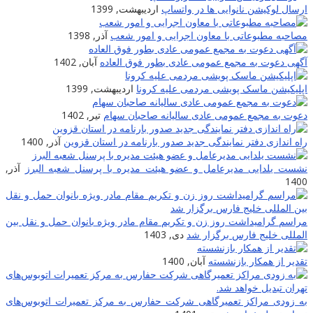
ارسال لوکیشن نانوایی ها در واتساپ
اردیبهشت, 1399
مصاحبه مطبوعاتی با معاون اجرایی و امور شعب
آذر, 1398
آگهی دعوت به مجمع عمومی عادی بطور فوق العاده
آبان, 1402
اپلیکیشن ماسک پویشی مردمی علیه کرونا
اردیبهشت, 1399
دعوت به مجمع عمومی عادی سالیانه صاحبان سهام
تیر, 1402
راه اندازی دفتر نمایندگی جدید صدور بارنامه در استان قزوین
آذر, 1400
نشست یلدایی مدیرعامل و عضو هیئت مدیره با پرسنل شعبه البرز
آذر,
1400
مراسم گرامیداشت روز زن و تکریم مقام مادر ویژه بانوان حمل و نقل بین
المللی خلیج فارس برگزار شد
دی, 1403
تقدیر از همکار بازنشسته
آبان, 1400
به زودی مراکز تعمیرگاهی شرکت حفارس به مرکز تعمیرات اتوبوس‌های