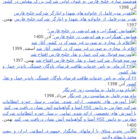
هوشمند سازی خلیج فارس به عنوان اولین شرکت بزرگ مقیاس در کشور
آذر, 1398
تقدیر مدیرعامل از خانواده های شهدا و ایثارگر شرکت خلیج فارس
بهمن,
1397
همایش “همگرایی و هم اندیشی در خلیج فارس”
آذر, 1400
اعلام بار مجازی به صورت غیر متمرکز در کشور آغاز شد
اسفند, 1399
مدرسه فوتبال شرکت حمل و نقل خلیج فارس افتتاح شد
بهمن, 1397
۲۶ آذرماه، به پاس خدمات طاقت فرسای ناوگان خستگی ناپذیر حمل و نقل
کشور
آذر, 1398
پیام مدیرعامل به مناسبت روز خبرنگار
مرداد, 1398
با آموزش های تخصصی ارائه شده، تمامی پرسنل حوزه انتظامات شرکت
حفارس به دانش HSE آشنا و گواهینامه آتش نشان دریافت می کنند
بهمن,
1400