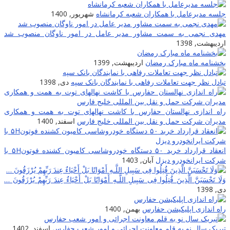
جلسه مدیرعامل با همکاران شعبه کرمانشاه
شهریور, 1400
مهدی نجمی به سمت مشاور مدیر عامل در امور ناوگان منصوب شد
اردیبهشت, 1398
بخشنامه ماه مبارک رمضان
اردیبهشت, 1399
تبادل نظر جهت تعاملات رفاهی با نمایندگان بانک سپه
دی, 1398
راه اندازی نهالستان حفارس با کاشت نهالهای توت به همت و همکاری
مدیران شرکت حمل و نقل بین المللی خلیج فارس
اسفند, 1400
انعقاد قرارداد خرید ۵۰ دستگاه خودروشاسی کامیون کشنده فوتون۵H با
شرکت ایرانخودرو دیزل
آبان, 1403
وَلَا تَحْسَبَنَّ الَّذِینَ قُتِلُوا فِی سَبِیلِ اللَّـهِ أَمْوَاتًا بَلْ أَحْیَاءٌ عِندَ رَ‌بِّهِمْ یُرْ‌زَقُونَ …
دی, 1398
راه اندازی اپلیکیشن حفارس
بهمن, 1400
تبریک سال نو به قلم معاونت اجرائی و امور شعب حفارس
اسفند, 1402