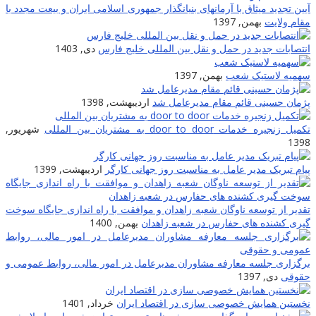
آیین تجدید میثاق با آرمانهای بنیانگذار جمهوری اسلامی ایران و بیعت مجدد با
مقام ولایت
بهمن, 1397
انتصابات جدید در حمل و نقل بین المللی خلیج فارس
دی, 1403
سهمیه لاستیک شعب
بهمن, 1397
پژمان حسینی قائم مقام مدیرعامل شد
اردیبهشت, 1398
تکمیل زنجیره خدمات door to door به مشتریان بین المللى
شهریور,
1398
پیام تبریک مدیر عامل به مناسبت روز جهانی کارگر
اردیبهشت, 1399
تقدیر از توسعه ناوگان شعبه زاهدان و موافقت با راه اندازی جایگاه سوخت
گیری کشنده های حفارس در شعبه زاهدان
بهمن, 1400
برگزاری جلسه معارفه مشاوران مدیرعامل در امور مالی، روابط عمومی و
حقوقی
دی, 1397
نخستین همایش خصوصی سازی در اقتصاد ایران
خرداد, 1401