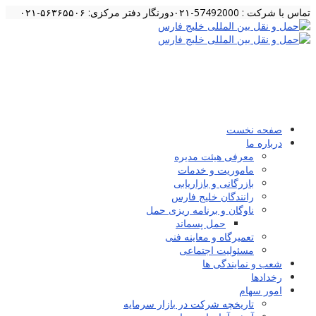
تماس با شرکت : 57492000-۰۲۱
دورنگار دفتر مرکزی: ۵۶۳۶۵۵۰۶-۰۲۱
صفحه نخست
درباره ما
معرفی هیئت مدیره
ماموریت و خدمات
بازرگانی و بازاریابی
رانندگان خلیج فارس
ناوگان و برنامه ریزی حمل
حمل پسماند
تعمیرگاه و معاینه فنی
مسئولیت اجتماعی
شعب و نمایندگی ها
رخدادها
امور سهام
تاریخچه شرکت در بازار سرمایه