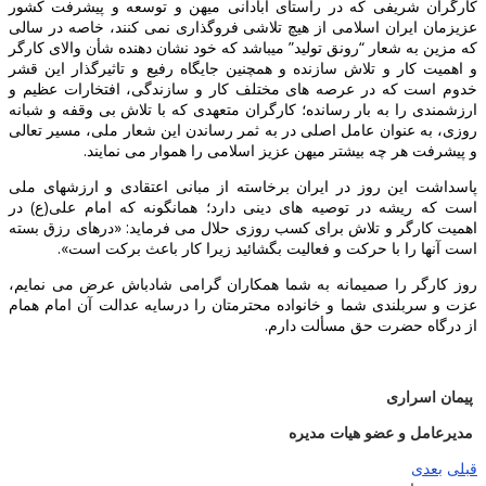
کارگران شریفی که در راستای آبادانی میهن و توسعه و پیشرفت کشور
عزیزمان ایران اسلامی از هیچ تلاشی فروگذاری نمی کنند، خاصه در سالی
که مزین به شعار “رونق تولید” میباشد که خود نشان دهنده شأن والای کارگر
و اهمیت کار و تلاش سازنده و همچنین جایگاه رفیع و تاثیرگذار این قشر
خدوم است که در عرصه های مختلف کار و سازندگی، افتخارات عظیم و
ارزشمندی را به بار رسانده؛ کارگران متعهدی که با تلاش بی وقفه و شبانه
روزی، به عنوان عامل اصلی در به ثمر رساندن این شعار ملی، مسیر تعالی
و پیشرفت هر چه بیشتر میهن عزیز اسلامی را هموار می نمایند.
پاسداشت این روز در ایران برخاسته از مبانی اعتقادی و ارزشهای ملی
است که ریشه در توصیه های دینی دارد؛ همانگونه که امام علی(ع) در
اهمیت کارگر و تلاش برای کسب روزی حلال می فرماید: «درهای رزق بسته
است آنها را با حرکت و فعالیت بگشائید زیرا کار باعث برکت است».
روز کارگر را صمیمانه به شما همکاران گرامی شادباش عرض می نمایم،
عزت و سربلندی شما و خانواده محترمتان را درسایه عدالت آن امام همام
از درگاه حضرت حق مسألت دارم.
پیمان اسراری
مدیرعامل و عضو هیات مدیره
قبلی
بعدی