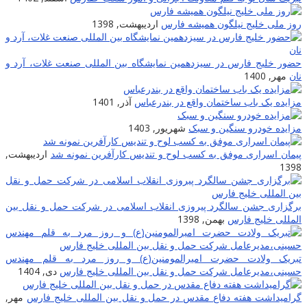
روز ملی خلیج نیلگون همیشه فارس
اردیبهشت, 1398
حضور خلیج فارس در سیزدهمین نمایشگاه بین المللی صنعت غلات، آرد و
نان
مهر, 1400
مزایده یک باب ساختمان واقع در بندرعباس
آذر, 1401
مزایده خودرو سنگین و سبک
شهریور, 1403
پیمان اسراری موفق به کسب لوح و تندیس کارآفرین نمونه شد
اردیبهشت,
1398
برگزاری جشن سالگرد پیروزی انقلاب اسلامی در شرکت حمل و نقل بین
المللی خلیج فارس
بهمن, 1398
تبریک ولادت حضرت امیرالمومنین(ع) و روز مرد به قلم مهندس
حسینی،مدیرعامل شرکت حمل و نقل بین المللی خلیج فارس
دی, 1404
گرامیداشت هفته دفاع مقدس در حمل و نقل بین المللی خلیج فارس
مهر,