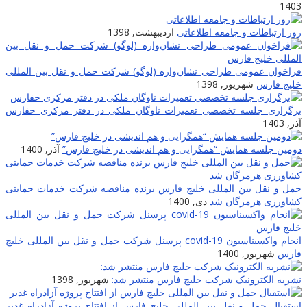
1403
روز ارتباطات و جامعه اطلاعاتى
اردیبهشت, 1398
فراخوان عمومی طراحی نشان‌واره (لوگو) شرکت حمل و نقل بین المللی
خلیج فارس
شهریور, 1398
برگزاری جلسه تخصصی تعمیرات ناوگان ملکی در دفتر مرکزی حفارس
آذر, 1403
دومین جلسه همایش “همگرایی و هم اندیشی در خلیج فارس”
آذر, 1400
حمل و نقل بین المللی خلیج فارس برنده مناقصه شرکت خدمات حمایتی
کشاورزی هرمزگان شد
دی, 1400
انجام واکسیناسیون covid-19 پرسنل شرکت حمل و نقل بین المللی خلیج
فارس
شهریور, 1400
نشریه الکترونیک شرکت خلیج فارس منتشر شد:
شهریور, 1398
استقبال حمل و نقل بین المللی خلیج فارس از افتتاح پروژه آزادراه غدیر