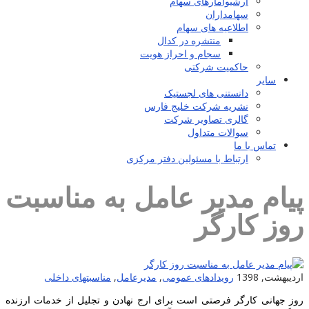
آرشیوآمارهای سهام
سهامداران
اطلاعیه های سهام
منتشره در کدال
سجام و احراز هویت
حاکمیت شرکتی
سایر
دانستنی های لجستیک
نشریه شرکت خلیج فارس
گالری تصاویر شرکت
سوالات متداول
تماس با ما
ارتباط با مسئولین دفتر مرکزی
پیام مدیر عامل به مناسبت
روز کارگر
اردیبهشت, 1398
رویدادهای عمومی
,
مدیرعامل
,
مناسبتهای داخلی
روز جهانی کارگر فرصتی است برای ارج نهادن و تجلیل از خدمات ارزنده