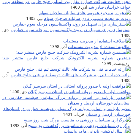
مجوز فعالیت شرکت حمل و نقل بین المللی خلیج فارس در منطقه پربار
خواف خراسان صادر شد
آذر, 1400
دعوت به مجمع عمومی عادی سالیانه صاحبان سهام
تیر, 1403
بسترسازی برای تسهیل در روند واکسیناسیون مرحله سوم حفارس
دی,
1400
اطلاعیه استفاده از مدیریت مستندات
آذر, 1398
هشتمین شماره نشریه الکترونیک شرکت خلیج فارس منتشر شد:
اردیبهشت, 1399
ارائه خدمات فنی به شرکت های ثالث توسط تیم فنی خلیج فارس
آذر,
1400
موافقت اولیه با صدور پروانه استانی در استان سرسبز گیلان
دی, 1400
صدور بارنامه بر اساس پروانه بزرگ مقیاس هوشمند حفارس در استان‌های
خوزستان، اردبیل و سمنان
خرداد, 1401
برگزاری مسابقات ورزشی به مناسبت بزرگداشت روز بسیج
آذر, 1398