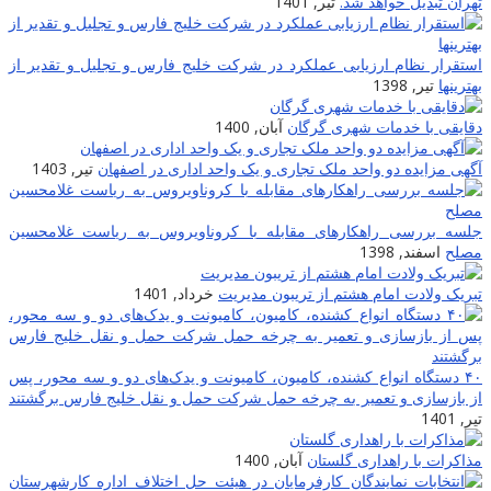
تهران تبدیل خواهد شد.
تیر, 1401
استقرار نظام ارزیابی عملکرد در شرکت خلیج فارس و تجلیل و تقدیر از
بهترینها
تیر, 1398
دقایقی با خدمات شهری گرگان
آبان, 1400
آگهی مزایده دو واحد ملک تجاری و یک واحد اداری در اصفهان
تیر, 1403
جلسه بررسی راهکارهای مقابله با کروناویروس به ریاست غلامحسین
مصلح
اسفند, 1398
تبریک ولادت امام هشتم از تریبون مدیریت
خرداد, 1401
۴۰ دستگاه انواع کشنده، کامیون، کامیونت و یدک‌های دو و سه محور، پس
از بازسازی و تعمیر به چرخه حمل شرکت حمل و نقل خلیج فارس برگشتند
تیر, 1401
مذاکرات با راهداری گلستان
آبان, 1400