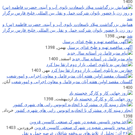
1400
همایش بزرگداشت میلاد باسعادت بانوی آب و آیینه، حضرت فاطمه (س) و
روز زن با حضور بانوان شرکت حمل و نقل بین المللی خلیج فارس برگزار
شد
بهمن, 1398
آگهی مناقصه تهیه و طبخ غذای پرسنل
بهمن, 1398
پیام مدیرعامل در آستانه سال جدید
اسفند, 1400
حفارس به تابلوی اصلی بازار دوم ارتقا پیدا کرد
مهر, 1403
گلستان مقصد اولین هفته آبان مدیرعامل و معاون اجرایی و امورشعب
آبان,
1400
روز جهانی کار و کارگر خجسته باد
اردیبهشت, 1398
ایجاد زمینه کارى مشترک با اتحادیه اتوبوس رانى هاى شهرى کشور
خرداد,
1398
اخذ مجوز تاسیس شعبه در شهرک صنعتی کاسپین قزوین
فروردین, 1403