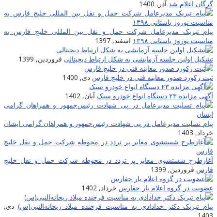
گرگان اعلام شد
آذر, 1400
پیام تبریک مدیرعامل شرکت حمل و نقل بین المللی خلیج فارس به
مناسبت نوروز باستانی ۱۳۹۸
اسفند, 1397
تشکیل اولین جلسه آزمایشی به شکل ارتباط دیجیتالی
فروردین, 1399
ثبت رکورد صدور معاینه فنی در خلیج فارس
دی, 1400
آگهی مزایده ۲۳ دستگاه انواع خودرو سبک
آبان, 1402
پیام تسلیت مدیرعامل در پی شهادت‌ رئیس‌جمهور و همراهان گرامی ایشان
خرداد, 1403
آغازطرح شستشوی معابر پر تردد در محوطه شرکت حمل و نقل خلیج
فارس
فروردین, 1399
عضویت در گروه اعلام بار حفارس
خرداد, 1402
پیام تبریک دکتر خدادادی به مناسبت فرخنده میلاد ریحانه‌النبی(س)
دی,
1403