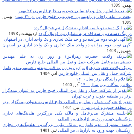
بهمن, 1399
بیعت با امام راحل و راهپیمایی خودرویی خلیج فارس در۲۲ بهمن
بهمن,
1399
در لیگ دسته دو یا سه اقدام به تشکیل تیم فوتبال گردد
اردیبهشت, 1398
آگهی نوبت دوم مزایده دو واحد ملک تجاری و یک واحد اداری در اصفهان
شهریور, 1403
تبریک ولادت حضرت زهرا(س) و روز زن به قلم مهندس حسینی،مدیرعامل
شرکت حمل و نقل بین المللی خلیج فارس
آذر, 1404
اعلام رانندگان برتر سال۱۴۰۰
آذر, 1400
تقدیر از شرکت حمل و نقل بین المللی خلیج فارس به عنوان بیمه‌گزار برتر
در منطقه جنوب و غرب تهران
تیر, 1401
جلسه مشترک مدیرعامل و مالک یکی بزرگترین هلدینگ‌‎های تجاری
ازبکستان جهت ورود به بازارهای بین‌المللی
تیر, 1401