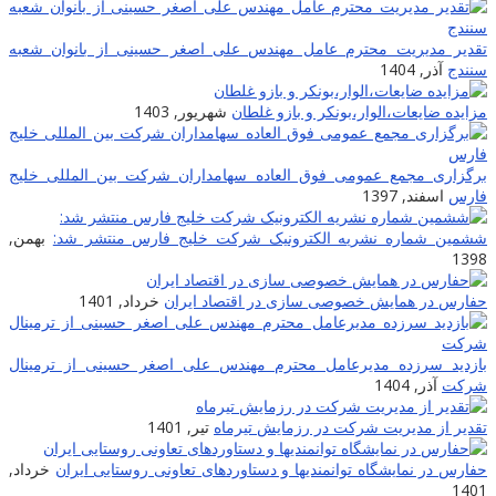
تقدیر مدیریت محترم عامل مهندس علی اصغر حسینی از بانوان شعبه
سنندج
آذر, 1404
مزایده ضایعات‌،الوار،بونکر و بازو غلطان
شهریور, 1403
برگزاری مجمع عمومی فوق العاده سهامداران شرکت بین المللی خلیج
فارس
اسفند, 1397
ششمین شماره نشریه الکترونیک شرکت خلیج فارس منتشر شد:
بهمن,
1398
حفارس در همایش خصوصی سازی در اقتصاد ایران
خرداد, 1401
بازدید سرزده مدیرعامل محترم مهندس علی اصغر حسینی از ترمینال
شرکت
آذر, 1404
تقدیر از مدیریت شرکت در رزمایش تیرماه
تیر, 1401
حفارس در نمایشگاه توانمندیها و دستاوردهای تعاونی روستایی ایران
خرداد,
1401