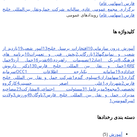
برگزاری مجمع عمومی عادی سالیانه شرکت حمل‌ونقل بین‌المللی خلیج
فارس (سهامی عام)
رویدادهای عمومی
کلیدواژه ها
آموزش درون سازمانی
10
افتخارات پرسنل خلیج
13
امور شعب
19
بازدید از
شعب و نمایندگیها
12
بازرگانی
2
بخش فنی و تعمیرات
10
برنامه های
فرهنگی
8
تبریک اعیاد
12
تصمیمات راهبردی
60
تقدیر
16
حمل آرد
9
حمل
کالا
14
حمل و نقل بین المللی خلیج فارس
130
دکتر داریوش
خدادادی
19
سامانه یکپارچه اطلاعات OCC
1
سرمایه
گذاری
13
سهامداران
4
سیلوی گندم
1
شرکت حمل و نقل بین المللی خلیج
فارس
2
شهرداری
1
علی اصغر حسینی
4
کارگروه
تخصصی
5
مجمع
5
مدیرعامل
31
مسئولیت اجتماعی
8
مشارکت
23
مصاحبه
مدیران حمل و نقل بین المللی خلیج فارس
7
ناوگان
49
ورزش
3
ولادت
امیرالمومنین
1
دسته بندی رخدادها
آموزش
(5)