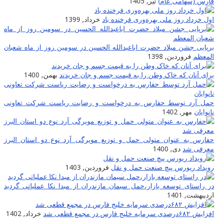
فارس (سهامی عام)
تیر, 1405
اول خرداد روز ملی بهره‌وری فرخنده باد
خرداد, 1399
برپایى جشن میلاد حضرت اباعبدالله الحسین در سومین روز از ماه شعبان
المعظم
فروردین, 1398
برای آنان که خاک وطن را به قیمت جسم و جان خریدند
بهمن, 1400
حمل آرد توسط حفارس به درخواست و رضایت ریاست شرکت تعاونی
نانوایان
مهر, 1402
حفارس به عنوان متولی حمل و توزیع مویرگی آرد نوع دو استان البرز
معرفی شد
دی, 1400
رویداد ریورس پیچ صنعت حمل و نقل
فروردین, 1403
در راستای توسعه بازار،حمل سیمان مازندران از مبدا نکا عملیاتی گردید
اردیبهشت, 1401
افزایش ۶۸۲درصدی سرمایه خلیج فارس در مجمع قطعی شد
خرداد, 1402