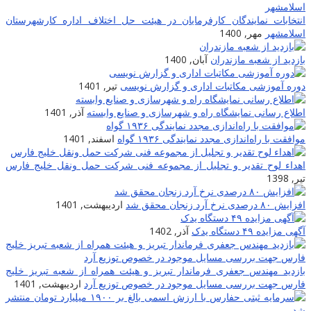
انتخابات نمایندگان کارفرمایان در هیئت حل اختلاف اداره کارشهرستان
اسلامشهر
مهر, 1400
بازدید از شعبه مازندران
آبان, 1400
دوره آموزشی مکاتبات اداری و گزارش نویسی
تیر, 1401
اطلاع رسانی نمایشگاه راه و شهرسازی و صنایع وابسته
آذر, 1401
موافقت با راه‌اندازی مجدد نمایندگی ۱۹۳۶ گواه
اسفند, 1401
اهداء لوح تقدیر و تجلیل از مجموعه فنی شرکت حمل ونقل خلیج فارس
تیر, 1398
افزایش ۸۰ درصدی نرخ آرد زنجان محقق شد
اردیبهشت, 1401
آگهی مزایده ۴۹ دستگاه یدک
آذر, 1402
بازدید مهندس جعفری فرماندار تبریز و هیئت همراه از شعبه تبریز خلیج
فارس جهت بررسی مسایل موجود در خصوص توزیع آرد
اردیبهشت, 1401