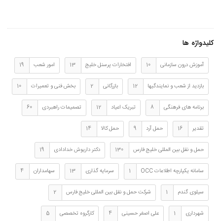
تعدادی کشنده جدید «دیما»
رویدادهای عمومی
کلیدواژه ها
آموزش درون سازمانی
10
افتخارات پرسنل خلیج
13
امور شعب
19
بازدید از شعب و نمایندگیها
12
بازرگانی
2
بخش فنی و تعمیرات
10
برنامه های فرهنگی
8
تبریک اعیاد
12
تصمیمات راهبردی
60
تقدیر
16
حمل آرد
9
حمل کالا
14
حمل و نقل بین المللی خلیج فارس
130
دکتر داریوش خدادادی
19
سامانه یکپارچه اطلاعات OCC
1
سرمایه گذاری
13
سهامداران
4
سیلوی گندم
1
شرکت حمل و نقل بین المللی خلیج فارس
2