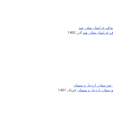
اف خراسان صادر شد
آذر, 1400
زستان، اردبیل و سمنان
خرداد, 1401