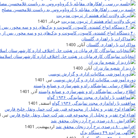
جلسه بررسی راهکارهای مقابله با کروناویروس به ریاست غلامحسین مصلح
ا
تبریک ولادت امام هشتم از تریبون مدیریت
خرداد, 1401
۴۰ دستگاه انواع کشنده، کامیون، کامیونت و یدک‌های دو و سه محور، پس از بازسازی و تعمیر به چرخه حمل شرکت حمل و نقل خلیج فارس برگشتند
مذاکرات با راهداری گلستان
آبان, 1400
انتخابات نمایندگان کارفرمایان در هیئت حل اختلاف اداره کارشهرستان اسلام
بازدید از شعبه مازندران
آبان, 1400
دوره آموزشی مکاتبات اداری و گزارش نویسی
تیر, 1401
اطلاع رسانی نمایشگاه راه و شهرسازی و صنایع وابسته
آذر, 1401
موافقت با راه‌اندازی مجدد نمایندگی ۱۹۳۶ گواه
اسفند, 1401
اهداء لوح تقدیر و تجلیل از مجموعه فنی شرکت حمل ونقل خلیج فارس
تیر, 1398
افزایش ۸۰ درصدی نرخ آرد زنجان محقق شد
اردیبهشت, 1401