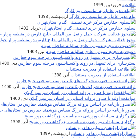
اطلاعیه
فروردین, 1399
پیام مدیر عامل به مناسبت روز کارگر
اردیبهشت, 1398
سیلوی حفارس مرکز خرید تضمینی گندم استان‌تهران
خرداد, 1402
مجوز فعالیت شرکت حمل و نقل بین المللی خلیج فارس در منطقه پربار خو
دعوت به مجمع عمومی عادی سالیانه صاحبان سهام
تیر, 1403
بسترسازی برای تسهیل در روند واکسیناسیون مرحله سوم حفارس
دی, 1400
اطلاعیه استفاده از مدیریت مستندات
آذر, 1398
ارائه خدمات فنی به شرکت های ثالث توسط تیم فنی خلیج فارس
آذر, 1400
موافقت اولیه با صدور پروانه استانی در استان سرسبز گیلان
دی, 1400
صدور بارنامه بر اساس پروانه بزرگ مقیاس هوشمند حفارس در استان‌های خو
برگزاری مسابقات ورزشی به مناسبت بزرگداشت روز بسیج
آذر, 1398
ارسال لوکیشن نانوایی ها در واتساپ
اردیبهشت, 1399