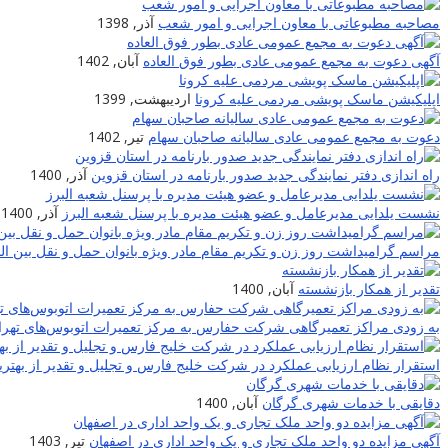
مصاحبه مطبوعاتی با معاون اجرایی و امور شعب
آذر, 1398
آگهی دعوت به مجمع عمومی عادی بطور فوق العاده
آبان, 1402
اپلیکیشن ماسک پویشی مردمی علیه کرونا
اردیبهشت, 1399
دعوت به مجمع عمومی عادی سالیانه صاحبان سهام
تیر, 1402
راه اندازی دفتر نمایندگی جدید صدور بارنامه در استان قزوین
آذر, 1400
نشست یلدایی مدیرعامل و عضو هیئت مدیره با پرسنل شعبه البرز
آذر, 1400
مراسم گرامیداشت روز زن و تکریم مقام مادر ویژه بانوان حمل و نقل بین ا
تقدیر از همکار بازنشسته
آبان, 1400
به زودی مراکز تعمیرگاهی شرکت حفارس به مرکز تعمیرات اتوبوس‌های تهران
استقرار نظام ارزیابی عملکرد در شرکت خلیج فارس و تجلیل و تقدیر از بهترین
دقایقی با خدمات شهری گرگان
آبان, 1400
آگهی مزایده دو واحد ملک تجاری و یک واحد اداری در اصفهان
تیر, 1403