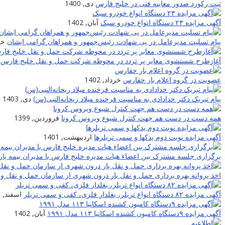
ثبت رکورد صدور معاینه فنی در خلیج فارس
دی, 1400
آگهی مزایده ۲۳ دستگاه انواع خودرو سبک
آبان, 1402
پیام تسلیت مدیرعامل در پی شهادت‌ رئیس‌جمهور و همراهان گرامی ایشان
خرد
آغازطرح شستشوی معابر پر تردد در محوطه شرکت حمل و نقل خلیج فارس
عضویت در گروه اعلام بار حفارس
خرداد, 1402
پیام تبریک دکتر خدادادی به مناسبت فرخنده میلاد ریحانه‌النبی(س)
دی, 1403
همه دست در دست هم جهت کنترل شیوع ویروس کرونا
فروردین, 1399
آگهی مزایده نوبت دوم یدکها و سمی تریلرها
اردیبهشت, 1401
برگزاری جلسه مشترک بین اعضاء هیات مدیره خلیج فارس با مدیران بیمه پار
اخذ پروانه بهره برداری حمل و نقل بار درون شهری از سازمان حمل و نقل و 
آگهی مزایده ۸۲ دستگاه انواع تریلر، بغلدار فلزی، کفی و سمی تریلر
اسفند, 1400
آگهی مزایده ۹دستگاه کامیون کشنده اسکانیا ۱۱۳ مدل ۱۹۹۱
آبان, 1402