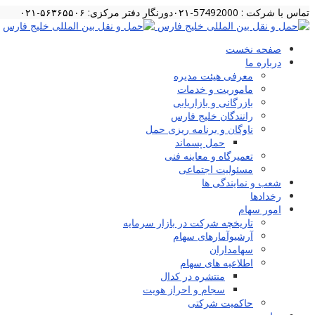
تماس با شرکت : 57492000-۰۲۱
دورنگار دفتر مرکزی: ۵۶۳۶۵۵۰۶-۰۲۱
صفحه نخست
درباره ما
معرفی هیئت مدیره
ماموریت و خدمات
بازرگانی و بازاریابی
رانندگان خلیج فارس
ناوگان و برنامه ریزی حمل
حمل پسماند
تعمیرگاه و معاینه فنی
مسئولیت اجتماعی
شعب و نمایندگی ها
رخدادها
امور سهام
تاریخچه شرکت در بازار سرمایه
آرشیوآمارهای سهام
سهامداران
اطلاعیه های سهام
منتشره در کدال
سجام و احراز هویت
حاکمیت شرکتی