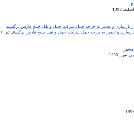
سفند, 1398
تیر, 1401
شهر
مهر, 1400