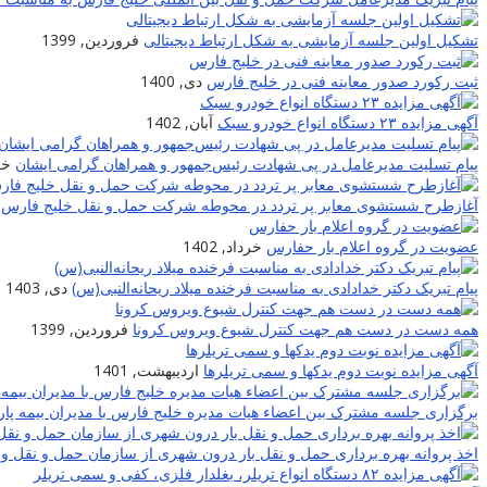
تشکیل اولین جلسه آزمایشی به شکل ارتباط دیجیتالی
فروردین, 1399
ثبت رکورد صدور معاینه فنی در خلیج فارس
دی, 1400
آگهی مزایده ۲۳ دستگاه انواع خودرو سبک
آبان, 1402
پیام تسلیت مدیرعامل در پی شهادت‌ رئیس‌جمهور و همراهان گرامی ایشان
خرد
آغازطرح شستشوی معابر پر تردد در محوطه شرکت حمل و نقل خلیج فارس
عضویت در گروه اعلام بار حفارس
خرداد, 1402
پیام تبریک دکتر خدادادی به مناسبت فرخنده میلاد ریحانه‌النبی(س)
دی, 1403
همه دست در دست هم جهت کنترل شیوع ویروس کرونا
فروردین, 1399
آگهی مزایده نوبت دوم یدکها و سمی تریلرها
اردیبهشت, 1401
برگزاری جلسه مشترک بین اعضاء هیات مدیره خلیج فارس با مدیران بیمه پار
اخذ پروانه بهره برداری حمل و نقل بار درون شهری از سازمان حمل و نقل و 