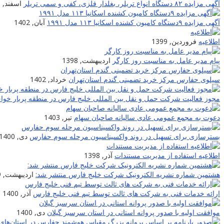
آگهی مزایده ۸۲ دستگاه انواع تریلر، بغلدار فلزی، کفی و سمی تریلر
اسفند, 1400
آگهی مزایده ۹دستگاه کامیون کشنده اسکانیا ۱۱۳ مدل ۱۹۹۱
آبان, 1402
اطلاعیه
فروردین, 1399
پیام مدیر عامل به مناسبت روز کارگر
اردیبهشت, 1398
سیلوی حفارس مرکز خرید تضمینی گندم استان‌تهران
خرداد, 1402
مجوز فعالیت شرکت حمل و نقل بین المللی خلیج فارس در منطقه پربار خو
دعوت به مجمع عمومی عادی سالیانه صاحبان سهام
تیر, 1403
بسترسازی برای تسهیل در روند واکسیناسیون مرحله سوم حفارس
دی, 1400
اطلاعیه استفاده از مدیریت مستندات
آذر, 1398
هشتمین شماره نشریه الکترونیک شرکت خلیج فارس منتشر شد:
اردیبهشت, 1399
ارائه خدمات فنی به شرکت های ثالث توسط تیم فنی خلیج فارس
آذر, 1400
موافقت اولیه با صدور پروانه استانی در استان سرسبز گیلان
دی, 1400