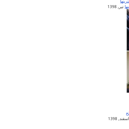
ها
تیر, 1398
سفند, 1398