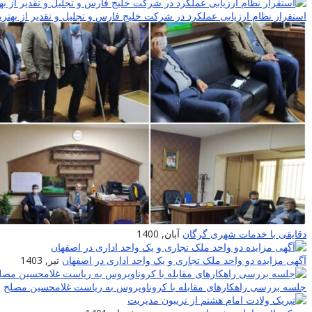
استقرار نظام ارزیابی عملکرد در شرکت خلیج فارس و تجلیل و تقدیر از بهترین
دقایقی با خدمات شهری گرگان
آبان, 1400
آگهی مزایده دو واحد ملک تجاری و یک واحد اداری در اصفهان
تیر, 1403
جلسه بررسی راهکارهای مقابله با کروناویروس به ریاست غلامحسین مصلح
ا