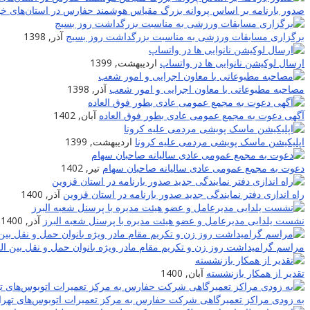
صدور بارنامه بر اساس پروانه بزرگ مقیاس هوشمند حفارس در استان‌های خو
برگزاری مسابقات ورزشی به مناسبت بزرگداشت روز بسیج
آذر, 1398
ارسال لوکیشن نانوایی ها در واتساپ
اردیبهشت, 1399
مصاحبه مطبوعاتی با معاون اجرایی و امور شعب
آذر, 1398
آگهی دعوت به مجمع عمومی عادی بطور فوق العاده
آبان, 1402
اپلیکیشن ماسک پویشی مردمی علیه کرونا
اردیبهشت, 1399
دعوت به مجمع عمومی عادی سالیانه صاحبان سهام
تیر, 1402
راه اندازی دفتر نمایندگی جدید صدور بارنامه در استان قزوین
آذر, 1400
نشست یلدایی مدیرعامل و عضو هیئت مدیره با پرسنل شعبه البرز
آذر, 1400
مراسم گرامیداشت روز زن و تکریم مقام مادر ویژه بانوان حمل و نقل بین ا
تقدیر از همکار بازنشسته
آبان, 1400
به زودی مراکز تعمیرگاهی شرکت حفارس به مرکز تعمیرات اتوبوس‌های تهران