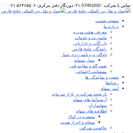
تماس با شرکت : 57492000-۰۲۱
دورنگار دفتر مرکزی: ۵۶۳۶۵۵۰۶-۰۲۱
صفحه نخست
درباره ما
معرفی هیئت مدیره
ماموریت و خدمات
بازرگانی و بازاریابی
رانندگان خلیج فارس
ناوگان و برنامه ریزی حمل
حمل پسماند
تعمیرگاه و معاینه فنی
مسئولیت اجتماعی
شعب و نمایندگی ها
رخدادها
امور سهام
تاریخچه شرکت در بازار سرمایه
آرشیوآمارهای سهام
سهامداران
اطلاعیه های سهام
منتشره در کدال
سجام و احراز هویت
حاکمیت شرکتی