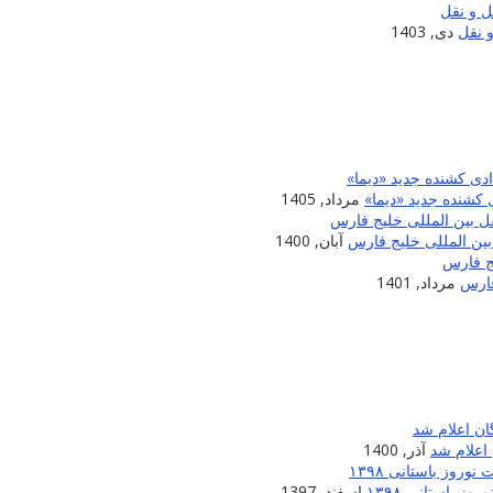
 نقل
دی, 1403
 کشنده جدید «دیما»
مرداد, 1405
آبان, 1400
مرداد, 1401
اعلام شد
آذر, 1400
 باستانی ۱۳۹۸
اسفند, 1397