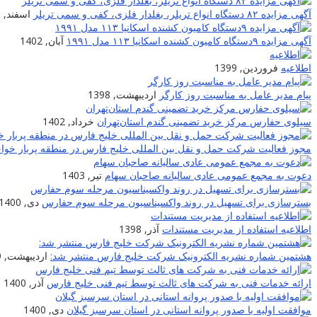
آگهی مزایده ۸۲ دستگاه انواع تریلر، بغلدار فلزی، کفی و سمی تریلر
اسفند, 1400
آگهی مزایده ۹دستگاه کامیون کشنده اسکانیا ۱۱۳ مدل ۱۹۹۱
آبان, 1402
اطلاعیه
فروردین, 1399
پیام مدیر عامل به مناسبت روز کارگر
اردیبهشت, 1398
سیلوی حفارس مرکز خرید تضمینی گندم استان‌تهران
خرداد, 1402
مجوز فعالیت شرکت حمل و نقل بین المللی خلیج فارس در منطقه پربار خو
دعوت به مجمع عمومی عادی سالیانه صاحبان سهام
تیر, 1403
بسترسازی برای تسهیل در روند واکسیناسیون مرحله سوم حفارس
دی, 1400
اطلاعیه استفاده از مدیریت مستندات
آذر, 1398
هشتمین شماره نشریه الکترونیک شرکت خلیج فارس منتشر شد:
اردیبهشت, 1399
ارائه خدمات فنی به شرکت های ثالث توسط تیم فنی خلیج فارس
آذر, 1400
موافقت اولیه با صدور پروانه استانی در استان سرسبز گیلان
دی, 1400