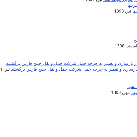
ها
تیر, 1398
سفند, 1398
تیر, 1401
شهر
مهر, 1400