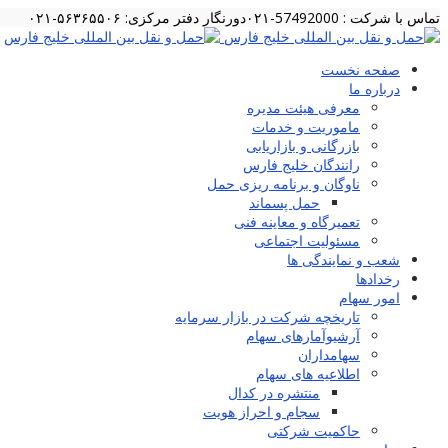
تماس با شرکت : 57492000-۰۲۱
دورنگار دفتر مرکزی: ۵۶۳۶۵۵۰۶-۰۲۱
صفحه نخست
درباره ما
معرفی هیئت مدیره
ماموریت و خدمات
بازرگانی و بازاریابی
رانندگان خلیج فارس
ناوگان و برنامه ریزی حمل
حمل پسماند
تعمیرگاه و معاینه فنی
مسئولیت اجتماعی
شعب و نمایندگی ها
رخدادها
امور سهام
تاریخچه شرکت در بازار سرمایه
آرشیوآمارهای سهام
سهامداران
اطلاعیه های سهام
منتشره در کدال
سجام و احراز هویت
حاکمیت شرکتی