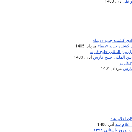
 نقل
دی, 1403
 کشنده جدید «دیما»
مرداد, 1405
آبان, 1400
مرداد, 1401
اعلام شد
آذر, 1400