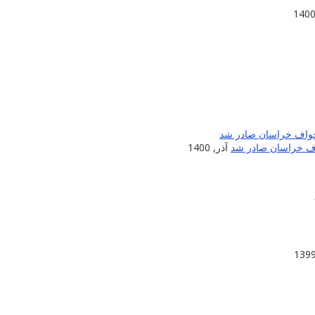
اف خراسان صادر شد
آذر, 1400