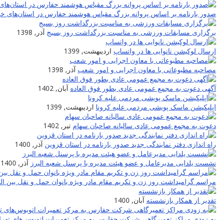
صدور بارنامه بر اساس پروانه بزرگ مقیاس هوشمند حفارس در استان‌های خو
برگزاری مسابقات ورزشی به مناسبت بزرگداشت روز بسیج
آذر, 1398
ارسال لوکیشن نانوایی ها در واتساپ
اردیبهشت, 1399
مصاحبه مطبوعاتی با معاون اجرایی و امور شعب
آذر, 1398
آگهی دعوت به مجمع عمومی عادی بطور فوق العاده
آبان, 1402
اپلیکیشن ماسک پویشی مردمی علیه کرونا
اردیبهشت, 1399
دعوت به مجمع عمومی عادی سالیانه صاحبان سهام
تیر, 1402
راه اندازی دفتر نمایندگی جدید صدور بارنامه در استان قزوین
آذر, 1400
نشست یلدایی مدیرعامل و عضو هیئت مدیره با پرسنل شعبه البرز
آذر, 1400
مراسم گرامیداشت روز زن و تکریم مقام مادر ویژه بانوان حمل و نقل بین ا
تقدیر از همکار بازنشسته
آبان, 1400
به زودی مراکز تعمیرگاهی شرکت حفارس به مرکز تعمیرات اتوبوس‌های تهران