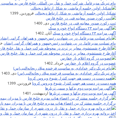
پیام تبریک مدیرعامل شرکت حمل و نقل بین المللی خلیج فارس به مناسبت نوروز
تشکیل اولین جلسه آزمایشی به شکل ارتباط دیجیتالی
فروردین, 1399
ثبت رکورد صدور معاینه فنی در خلیج فارس
دی, 1400
آگهی مزایده ۲۳ دستگاه انواع خودرو سبک
آبان, 1402
پیام تسلیت مدیرعامل در پی شهادت‌ رئیس‌جمهور و همراهان گرامی ایشان
خرد
آغازطرح شستشوی معابر پر تردد در محوطه شرکت حمل و نقل خلیج فارس
عضویت در گروه اعلام بار حفارس
خرداد, 1402
پیام تبریک دکتر خدادادی به مناسبت فرخنده میلاد ریحانه‌النبی(س)
دی, 1403
همه دست در دست هم جهت کنترل شیوع ویروس کرونا
فروردین, 1399
آگهی مزایده نوبت دوم یدکها و سمی تریلرها
اردیبهشت, 1401
برگزاری جلسه مشترک بین اعضاء هیات مدیره خلیج فارس با مدیران بیمه پار
اخذ پروانه بهره برداری حمل و نقل بار درون شهری از سازمان حمل و نقل و 