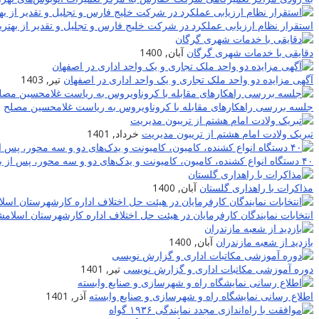
استقرار نظام ارزیابی عملکرد در شرکت خلیج فارس و تجلیل و تقدیر از بهترین
دقایقی با خدمات شهری گرگان
آبان, 1400
آگهی مزایده دو واحد ملک تجاری و یک واحد اداری در اصفهان
تیر, 1403
جلسه بررسی راهکارهای مقابله با کروناویروس به ریاست غلامحسین مصلح
ا
تبریک ولادت امام هشتم از تریبون مدیریت
خرداد, 1401
۴۰ دستگاه انواع کشنده، کامیون، کامیونت و یدک‌های دو و سه محور، پس از بازسازی و تعمیر به چرخه حمل شرکت حمل و نقل خلیج فارس برگشتند
مذاکرات با راهداری گلستان
آبان, 1400
انتخابات نمایندگان کارفرمایان در هیئت حل اختلاف اداره کارشهرستان اسلام
بازدید از شعبه مازندران
آبان, 1400
دوره آموزشی مکاتبات اداری و گزارش نویسی
تیر, 1401
اطلاع رسانی نمایشگاه راه و شهرسازی و صنایع وابسته
آذر, 1401