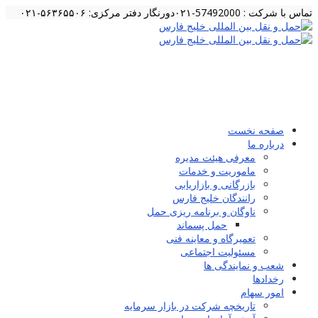
تماس با شرکت : 57492000-۰۲۱
دورنگار دفتر مرکزی: ۵۶۳۶۵۵۰۶-۰۲۱
صفحه نخست
درباره ما
معرفی هیئت مدیره
ماموریت و خدمات
بازرگانی و بازاریابی
رانندگان خلیج فارس
ناوگان و برنامه ریزی حمل
حمل پسماند
تعمیرگاه و معاینه فنی
مسئولیت اجتماعی
شعب و نمایندگی ها
رخدادها
امور سهام
تاریخچه شرکت در بازار سرمایه