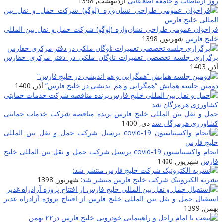
روز ارتباطات و جامعه اطلاعاتى
اردیبهشت, 1398
فراخوان عمومی طراحی نشان‌واره (لوگو) شرکت حمل و نقل بین المللی
خلیج فارس
شهریور, 1398
برگزاری جلسه تخصصی تعمیرات ناوگان ملکی در دفتر مرکزی حفارس
آذر, 1403
دومین جلسه همایش “همگرایی و هم اندیشی در خلیج فارس”
آذر, 1400
حمل و نقل بین المللی خلیج فارس برنده مناقصه شرکت خدمات حمایتی
کشاورزی هرمزگان شد
دی, 1400
انجام واکسیناسیون covid-19 پرسنل شرکت حمل و نقل بین المللی خلیج
فارس
شهریور, 1400
نشریه الکترونیک شرکت خلیج فارس منتشر شد:
شهریور, 1398
استقبال حمل و نقل بین المللی خلیج فارس از افتتاح پروژه آزادراه غدیر
بهمن, 1399