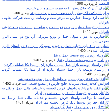
المعظم
فروردین, 1398
برای آنان که خاک وطن را به قیمت جسم و جان خریدند
بهمن, 1400
حمل آرد توسط حفارس به درخواست و رضایت ریاست شرکت تعاونی
نانوایان
مهر, 1402
حفارس به عنوان متولی حمل و توزیع مویرگی آرد نوع دو استان البرز
معرفی شد
دی, 1400
رویداد ریورس پیچ صنعت حمل و نقل
فروردین, 1403
در راستای توسعه بازار،حمل سیمان مازندران از مبدا نکا عملیاتی گردید
اردیبهشت, 1401
افزایش ۶۸۲درصدی سرمایه خلیج فارس در مجمع قطعی شد
خرداد, 1402
موافقت با پرداخت وام‌های قرض الحسنه و خدمات مالی حمل و نقل به
کارکنان حفارس توسط بانک قرض الحسنه مهر ایران
مرداد, 1401