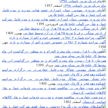
پیام تبریک نوروز باستانی ۱۳۹۸
اسفند, 1397
پیام نوروزی مهندس پیمان اسراری عضو هیات مدیره و مدیرعامل شرکت
حمل و نقل بین الملی خلیج فارس
فروردین, 1399
از بارش سنگین برف تا توزیع ۲۵ هزار تن آرد توسط حفارس
بهمن, 1400
آگهی مزایده شماره ۹۸/۰۲ در خصوص خودرو اعم از سواری و باری
مهر,
1398
همزمان با فرا رسیدن ماه محرم الحرام و به منظور بزرگداشت این ماه
محیط کار خلیج فارس سیاه پوش شد.
مرداد, 1399
پیام تشکر مهندس نعناکار مدیرعامل حفارس،در پی برگزاری مراسم
باشکوه دهه فجر و کاروان خودرویی
بهمن, 1400
برنده شدن حفارس در مناقصه تصدی و مدیریت خدمات حمل و نقل کالاهای
اساسی کردستان
اسفند, 1402