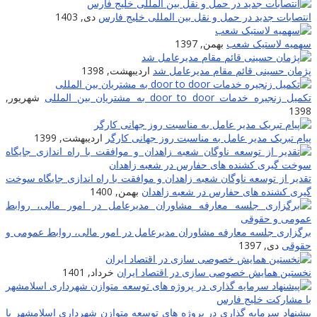
انتصابات جدید در حمل و نقل بین المللی خلیج فارس
دی, 1403
سهمیه لاستیک شعب
بهمن, 1397
پژمان حسینی قائم مقام مدیرعامل شد
اردیبهشت, 1398
تکمیل زنجیره خدمات door to door به مشتریان بین المللى
شهریور,
1398
پیام تبریک مدیر عامل به مناسبت روز جهانی کارگر
اردیبهشت, 1399
تقدیر از توسعه ناوگان شعبه زاهدان و موافقت با راه اندازی جایگاه سوخت
گیری کشنده های حفارس در شعبه زاهدان
بهمن, 1400
برگزاری جلسه معارفه مشاوران مدیرعامل در امور مالی، روابط عمومی و
حقوقی
دی, 1397
نخستین همایش خصوصی سازی در اقتصاد ایران
خرداد, 1401
پیشنهاد سرمایه گذاری در پروژه های توسعه متوازن شهرداری اسلامشهر با