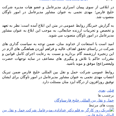
در ابلاغی از سوی پیمان اسراری مدیرعامل و عضو هیات مدیره شرکت
خلیج فارس؛ مهدی نجمی به عنوان مشاور مدیرعامل در امور ناوگان
منصوب شد.
به گزارش خبرنگار روابط عمومی در متن این ابلاغ آمده است: نظر به تعهد
و تخصص و تجربیات ارزنده جنابعالی، به موجب این ابلاغ به عنوان مشاور
مدیرعامل در امور ناوگان منصوب می شوید.
امید است با استعانت از خداوند منان، ضمن توجه به سیاست گذاری های
شرکت در راستای تحقق اهداف عالیه و فراهم آوردن هماهنگی های لازم در
این زنجیره ارزشمند گام بردارید و نسبت به رعایت اجرای کامل قوانین و
مقررات حاکم با تلاش و پیگیری های مضاعف در سایه توجهات حضرت
ولیعصر(عج) موفق و موید باشید.
روابط عمومی شرکت حمل و نقل بین المللی خلیج فارس ضمن تبریک
انتصاب مهدی نجمی به عنوان مشاور مدیرعامل در امور ناوگان برای ایشان
توفیق روزافزون از درگاه ایزد منان مسئلت دارد.
قبلی
بعدی
برچسب ها
حمل و نقل بین المللی خلیج فارس
ناوگان
پست های مرتبط