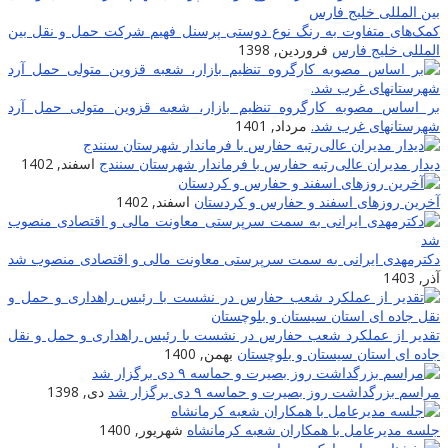
کمک‌های متفاوت به رنگ نوع دوستی پرسنل فهیم شرکت حمل و نقل بین
المللی خلیج فارس
فروردین, 1398
بر اساس مصوبه کارگروه تنظیم بازار، شعبه قزوین متولی حمل آرد
شهرستانهای غرب شد.
مرداد, 1401
دیدار مدیران عالی‌رتبه حفارس با فرماندار شهرستان سنندج
اسفند, 1402
آخرین روزهای اسفند و حفارس و کردستان
اسفند, 1402
دکترمهدی ایرانی به سمت سرپرستی معاونت مالی و اقتصادی منصوب شد
آذر, 1403
تقدیر از عملکرد شعب حفارس در نشست با رئیس راهداری و حمل و نقل
جاده ای استان سیستان و بلوچستان
بهمن, 1400
مراسم بزرگداشت روز بصیرت و حماسه ۹ دی برگزار شد
دی, 1398
جلسه مدیرعامل با همکاران شعبه کرمانشاه
شهریور, 1400