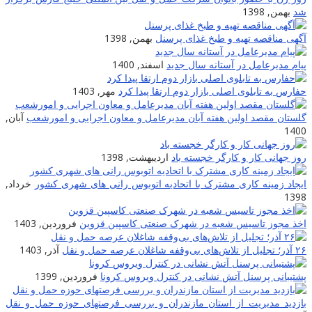
شد
بهمن, 1398
آگهی مناقصه تهیه و طبخ غذای پرسنل
بهمن, 1398
پیام مدیرعامل در آستانه سال جدید
اسفند, 1400
حفارس به تابلوی اصلی بازار دوم ارتقا پیدا کرد
مهر, 1403
گلستان مقصد اولین هفته آبان مدیرعامل و معاون اجرایی و امورشعب
آبان,
1400
روز جهانی کار و کارگر خجسته باد
اردیبهشت, 1398
ایجاد زمینه کارى مشترک با اتحادیه اتوبوس رانى هاى شهرى کشور
خرداد,
1398
اخذ مجوز تاسیس شعبه در شهرک صنعتی کاسپین قزوین
فروردین, 1403
۲۶ آذر؛ تجلیل از تلاش‌های بی‌وقفه شاغلان عرصه حمل و نقل
آذر, 1403
پشتیبانی پرسنل آتش نشانی در کنترل ویروس کرونا
فروردین, 1399
بازدید مدیریت از استان مازندران و بررسی فرصتهای حوزه حمل و نقل