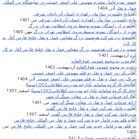
حضور مدیرعامل محترم مهندس علی اصغر حسینی در نمایشگاه بین المللی
حمل و نقل
آذر, 1404
نتایج جلسه در سازمان راهداری استان آذربایجان شرقی
تیر, 1401
تقدیر از رانندگان نمونه توسط نیروی انتظامی تهران بزرگ
مهر, 1400
شعبه یزد شرکت هوشمند بزرگ مقیاس حمل و نقل خلیج فارس آغاز به کار
کرد
اردیبهشت, 1401
دعوت به مجمع عمومی فوق‌العاده
اردیبهشت, 1402
تبریک روز حمل و نقل به قلم مهندس علی اصغر حسینی
آذر, 1404
ایجاد کارگروه سامانه یکپارچه مدیریت اطلاعاتOCC (سیما)
اسفند, 1397
ارائه خدمات حمل و نقل در معادن سنگ آذرشهر
تیر, 1401
مدیرعامل شرکت حمل و نقل خلیج فارس گفت:
اسفند, 1397
به قلم مدیرعامل جدید شرکت حمل و نقل بین المللی خلیج فارس
تیر,
1400