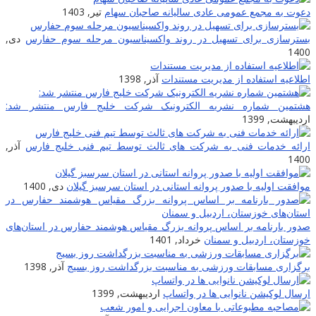
دعوت به مجمع عمومی عادی سالیانه صاحبان سهام
تیر, 1403
بسترسازی برای تسهیل در روند واکسیناسیون مرحله سوم حفارس
دی,
1400
اطلاعیه استفاده از مدیریت مستندات
آذر, 1398
هشتمین شماره نشریه الکترونیک شرکت خلیج فارس منتشر شد:
اردیبهشت, 1399
ارائه خدمات فنی به شرکت های ثالث توسط تیم فنی خلیج فارس
آذر,
1400
موافقت اولیه با صدور پروانه استانی در استان سرسبز گیلان
دی, 1400
صدور بارنامه بر اساس پروانه بزرگ مقیاس هوشمند حفارس در استان‌های
خوزستان، اردبیل و سمنان
خرداد, 1401
برگزاری مسابقات ورزشی به مناسبت بزرگداشت روز بسیج
آذر, 1398
ارسال لوکیشن نانوایی ها در واتساپ
اردیبهشت, 1399