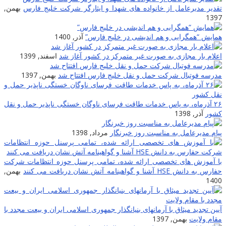
تقدیر مدیرعامل از خانواده های شهدا و ایثارگر شرکت خلیج فارس
بهمن,
1397
همایش “همگرایی و هم اندیشی در خلیج فارس”
آذر, 1400
اعلام بار مجازی به صورت غیر متمرکز در کشور آغاز شد
اسفند, 1399
مدرسه فوتبال شرکت حمل و نقل خلیج فارس افتتاح شد
بهمن, 1397
۲۶ آذرماه، به پاس خدمات طاقت فرسای ناوگان خستگی ناپذیر حمل و نقل
کشور
آذر, 1398
پیام مدیرعامل به مناسبت روز خبرنگار
مرداد, 1398
با آموزش های تخصصی ارائه شده، تمامی پرسنل حوزه انتظامات شرکت
حفارس به دانش HSE آشنا و گواهینامه آتش نشان دریافت می کنند
بهمن,
1400
آیین تجدید میثاق با آرمانهای بنیانگذار جمهوری اسلامی ایران و بیعت مجدد با
مقام ولایت
بهمن, 1397