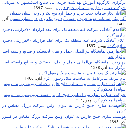
برگزاری کارگروه آموزش بهداشت حرفه ایی صنایع اسلامشهر به میزبانی
شرکت حمل و نقل بین المللی خلیج فارس
اسفند, 1397
آغاز بکار سامانه جدید خرید و حمل آرد نوع یک و دو در استان سمنان
آذر,
1400
اعلام آمادگی شرکت غله منطقه یک برای عقد قرارداد ۷۰هزارتنی ذخیره
سازی گندم
بهمن, 1397
چهارمین نمایشگاه بین‌المللی حمل و نقل، لجستیک و صنایع وابسته آسیا
برگزار ‌شد
آذر, 1398
پیام تبریک مدیرعامل به مناسبت میلاد رسول اکرم
آبان, 1400
شرکت حمل و نقل بین المللی خلیج فارس حمله تروریستی به اتوبوس
سپاه را محکوم کرد
بهمن, 1397
هوشمند سازی خلیج فارس به عنوان اولین شرکت بزرگ مقیاس در کشور
آذر, 1398