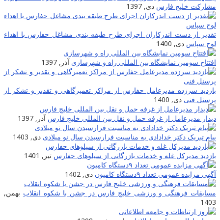
مشارکت خلیج فارس
دی, 1397
تقدیر از دست اندرکاران اجرای طرح طبقه بندی مشاغل حفارس با اهداء
لوح سپاس
دی, 1400
افتتاح سومین نمایشگاه بین المللی راه و شهرسازی
آذر, 1397
بازدید سرزده مدیرعامل حفارس از مراکز تعمیرگاهی و تقدیر و تشکر از
پرسنل فنی
دی, 1400
دیدار مدیرعامل از غرفه حمل و نقل بین المللی خلیج فارس
آذر, 1397
پیام تبریک دکتر خدادادی به مناسبت فرارسیدن سال نو میلادی
دی, 1403
بازدید مدیرکل غله و خدمات بازرگانی از سیلوهای حفارس
تیر, 1401
آگهی مزایده عمومی تعداد ۹دستگاه کامیون
دی, 1402
مسابقات فرهنگی و ورزشی خلیج فارس در جشن با شکوه انقلاب
بهمن,
1403