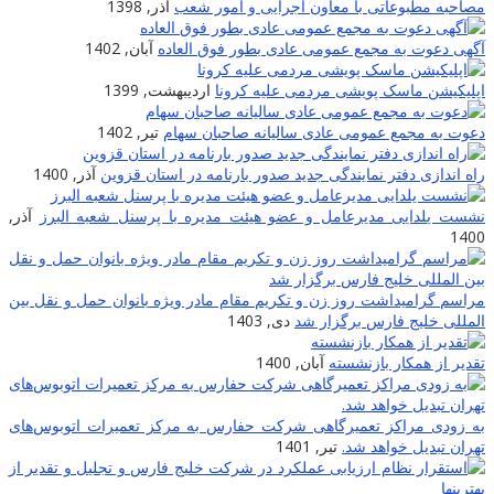
مصاحبه مطبوعاتی با معاون اجرایی و امور شعب
آذر, 1398
آگهی دعوت به مجمع عمومی عادی بطور فوق العاده
آبان, 1402
اپلیکیشن ماسک پویشی مردمی علیه کرونا
اردیبهشت, 1399
دعوت به مجمع عمومی عادی سالیانه صاحبان سهام
تیر, 1402
راه اندازی دفتر نمایندگی جدید صدور بارنامه در استان قزوین
آذر, 1400
نشست یلدایی مدیرعامل و عضو هیئت مدیره با پرسنل شعبه البرز
آذر,
1400
مراسم گرامیداشت روز زن و تکریم مقام مادر ویژه بانوان حمل و نقل بین
المللی خلیج فارس برگزار شد
دی, 1403
تقدیر از همکار بازنشسته
آبان, 1400
به زودی مراکز تعمیرگاهی شرکت حفارس به مرکز تعمیرات اتوبوس‌های
تهران تبدیل خواهد شد.
تیر, 1401