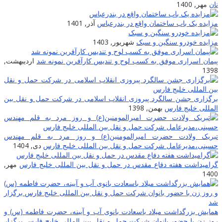
نان
مهر, 1400
مزایده یک باب ساختمان واقع در بندرعباس
آذر, 1401
مزایده خودرو سنگین و سبک
شهریور, 1403
پیمان اسراری موفق به کسب لوح و تندیس کارآفرین نمونه شد
اردیبهشت,
1398
برگزاری جشن سالگرد پیروزی انقلاب اسلامی در شرکت حمل و نقل بین
المللی خلیج فارس
بهمن, 1398
تبریک ولادت حضرت امیرالمومنین(ع) و روز مرد به قلم مهندس
حسینی،مدیرعامل شرکت حمل و نقل بین المللی خلیج فارس
دی, 1404
گرامیداشت هفته دفاع مقدس در حمل و نقل بین المللی خلیج فارس
مهر,
1400
همایش بزرگداشت میلاد باسعادت بانوی آب و آیینه، حضرت فاطمه (س) و
روز زن با حضور بانوان شرکت حمل و نقل بین المللی خلیج فارس برگزار