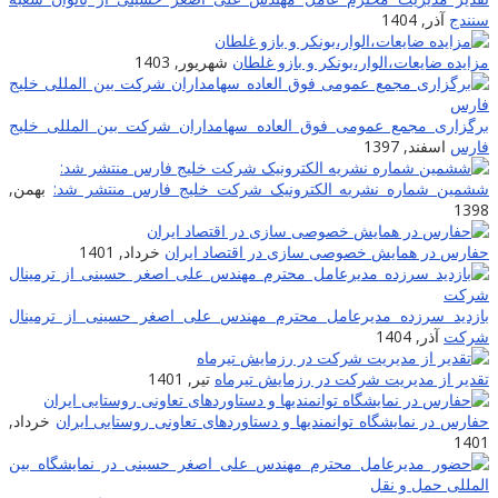
سنندج
آذر, 1404
مزایده ضایعات‌،الوار،بونکر و بازو غلطان
شهریور, 1403
برگزاری مجمع عمومی فوق العاده سهامداران شرکت بین المللی خلیج
فارس
اسفند, 1397
ششمین شماره نشریه الکترونیک شرکت خلیج فارس منتشر شد:
بهمن,
1398
حفارس در همایش خصوصی سازی در اقتصاد ایران
خرداد, 1401
بازدید سرزده مدیرعامل محترم مهندس علی اصغر حسینی از ترمینال
شرکت
آذر, 1404
تقدیر از مدیریت شرکت در رزمایش تیرماه
تیر, 1401
حفارس در نمایشگاه توانمندیها و دستاوردهای تعاونی روستایی ایران
خرداد,
1401