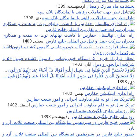
بخشنامه ماه مبارک رمضان
اردیبهشت, 1399
تبادل نظر جهت تعاملات رفاهی با نمایندگان بانک سپه
دی, 1398
راه اندازی نهالستان حفارس با کاشت نهالهای توت به همت و همکاری
مدیران شرکت حمل و نقل بین المللی خلیج فارس
اسفند, 1400
انعقاد قرارداد خرید ۵۰ دستگاه خودروشاسی کامیون کشنده فوتون۵H با
شرکت ایرانخودرو دیزل
آبان, 1403
وَلَا تَحْسَبَنَّ الَّذِینَ قُتِلُوا فِی سَبِیلِ اللَّـهِ أَمْوَاتًا بَلْ أَحْیَاءٌ عِندَ رَ‌بِّهِمْ یُرْ‌زَقُونَ …
دی, 1398
راه اندازی اپلیکیشن حفارس
بهمن, 1400
تبریک سال نو به قلم معاونت اجرائی و امور شعب حفارس
اسفند, 1402
روز ملی خلیج نیلگون همیشه فارس
اردیبهشت, 1398
حضور خلیج فارس در سیزدهمین نمایشگاه بین المللی صنعت غلات، آرد و