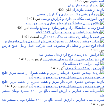
اسلامشهر
مهر, 1400
بازدید از شعبه مازندران
آبان, 1400
دوره آموزشی مکاتبات اداری و گزارش نویسی
تیر, 1401
اطلاع رسانی نمایشگاه راه و شهرسازی و صنایع وابسته
آذر, 1401
موافقت با راه‌اندازی مجدد نمایندگی ۱۹۳۶ گواه
اسفند, 1401
اهداء لوح تقدیر و تجلیل از مجموعه فنی شرکت حمل ونقل خلیج فارس
تیر, 1398
افزایش ۸۰ درصدی نرخ آرد زنجان محقق شد
اردیبهشت, 1401
آگهی مزایده ۴۹ دستگاه یدک
آذر, 1402
بازدید مهندس جعفری فرماندار تبریز و هیئت همراه از شعبه تبریز خلیج
فارس جهت بررسی مسایل موجود در خصوص توزیع آرد
اردیبهشت, 1401
سرمایه ثبتی حفارس با ارزش اسمی بالغ بر ۱۹۰۰ میلیارد تومان منتشر شد
تیر, 1402