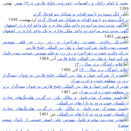
بیعت با امام راحل و راهپیمایی خودرویی خلیج فارس در۲۲ بهمن
بهمن,
1399
در لیگ دسته دو یا سه اقدام به تشکیل تیم فوتبال گردد
اردیبهشت, 1398
آگهی نوبت دوم مزایده دو واحد ملک تجاری و یک واحد اداری در اصفهان
شهریور, 1403
تبریک ولادت حضرت زهرا(س) و روز زن به قلم مهندس حسینی،مدیرعامل
شرکت حمل و نقل بین المللی خلیج فارس
آذر, 1404
اعلام رانندگان برتر سال۱۴۰۰
آذر, 1400
تقدیر از شرکت حمل و نقل بین المللی خلیج فارس به عنوان بیمه‌گزار برتر
در منطقه جنوب و غرب تهران
تیر, 1401
جلسه مشترک مدیرعامل و مالک یکی بزرگترین هلدینگ‌‎های تجاری
ازبکستان جهت ورود به بازارهای بین‌المللی
تیر, 1401
تقدیر مدیریت محترم عامل مهندس علی اصغر حسینی از بانوان شعبه