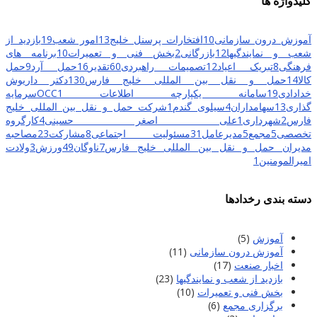
کلیدواژه ها
آموزش درون سازمانی
10
افتخارات پرسنل خلیج
13
امور شعب
19
بازدید از
شعب و نمایندگیها
12
بازرگانی
2
بخش فنی و تعمیرات
10
برنامه های
فرهنگی
8
تبریک اعیاد
12
تصمیمات راهبردی
60
تقدیر
16
حمل آرد
9
حمل
کالا
14
حمل و نقل بین المللی خلیج فارس
130
دکتر داریوش
خدادادی
19
سامانه یکپارچه اطلاعات OCC
1
سرمایه
گذاری
13
سهامداران
4
سیلوی گندم
1
شرکت حمل و نقل بین المللی خلیج
فارس
2
شهرداری
1
علی اصغر حسینی
4
کارگروه
تخصصی
5
مجمع
5
مدیرعامل
31
مسئولیت اجتماعی
8
مشارکت
23
مصاحبه
مدیران حمل و نقل بین المللی خلیج فارس
7
ناوگان
49
ورزش
3
ولادت
امیرالمومنین
1
دسته بندی رخدادها
آموزش
(5)
آموزش درون سازمانی
(11)
اخبار صنعت
(17)
بازدید از شعب و نمایندگیها
(23)
بخش فنی و تعمیرات
(10)
برگزاری مجمع
(6)