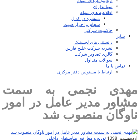
آرشیوآمارهای سهام
سهامداران
اطلاعیه های سهام
منتشره در کدال
سجام و احراز هویت
حاکمیت شرکتی
سایر
دانستنی های لجستیک
نشریه شرکت خلیج فارس
گالری تصاویر شرکت
سوالات متداول
تماس با ما
ارتباط با مسئولین دفتر مرکزی
مهدی نجمی به سمت
مشاور مدیر عامل در امور
ناوگان منصوب شد
اردیبهشت, 1398
تودیع و معارفه
,
مناسبتهای داخلی