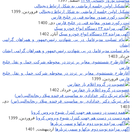
مناسبت نوروز باستانی ۱۳۹۸
اسفند, 1397
تشکیل اولین جلسه آزمایشی به شکل ارتباط دیجیتالی
فروردین, 1399
ثبت رکورد صدور معاینه فنی در خلیج فارس
دی, 1400
آگهی مزایده ۲۳ دستگاه انواع خودرو سبک
آبان, 1402
پیام تسلیت مدیرعامل در پی شهادت‌ رئیس‌جمهور و همراهان گرامی ایشان
خرداد, 1403
آغازطرح شستشوی معابر پر تردد در محوطه شرکت حمل و نقل خلیج
فارس
فروردین, 1399
عضویت در گروه اعلام بار حفارس
خرداد, 1402
پیام تبریک دکتر خدادادی به مناسبت فرخنده میلاد ریحانه‌النبی(س)
دی,
1403
همه دست در دست هم جهت کنترل شیوع ویروس کرونا
فروردین, 1399
آگهی مزایده نوبت دوم یدکها و سمی تریلرها
اردیبهشت, 1401