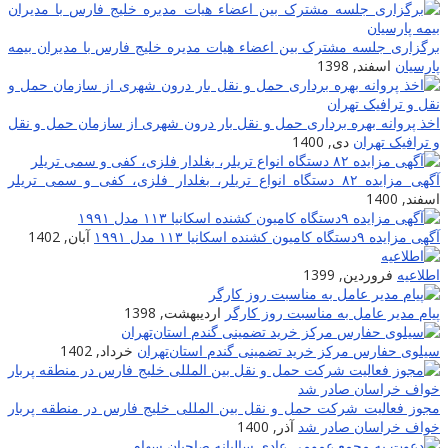
برگزاری جلسه مشترک بین اعضاء هیات مدیره خلیج فارس با مدیران بیمه
پارسیان
اسفند, 1398
اخذ پروانه بهره برداری حمل و نقل بار درون شهری از سازمان حمل و نقل
و ترافیک تهران
دی, 1400
آگهی مزایده ۸۲ دستگاه انواع تریلر، بغلدار فلزی، کفی و سمی تریلر
اسفند, 1400
آگهی مزایده ۹دستگاه کامیون کشنده اسکانیا ۱۱۳ مدل ۱۹۹۱
آبان, 1402
اطلاعیه
فروردین, 1399
پیام مدیر عامل به مناسبت روز کارگر
اردیبهشت, 1398
سیلوی حفارس مرکز خرید تضمینی گندم استان‌تهران
خرداد, 1402
مجوز فعالیت شرکت حمل و نقل بین المللی خلیج فارس در منطقه پربار
خواف خراسان صادر شد
آذر, 1400