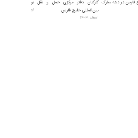
تر مرکزی حمل و نقل
تولید داخل محصولات نانو
صنعت حمل و نقل
اردیبهشت, 1404
خلیج فارس
کرد
اسفند, 1403