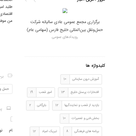
الحمدلله
طلبد امی
اقتصادی 
من موفق
تقویت توان لجستیکی شرکت حمل‌ونقل
برگزاری مجمع ع
بین‌المللی خلیج فارس با ورود تعدادی کشنده
حمل‌ونقل بین‌الم
روی
جدید «دیما»
رویدادهای عمومی
کلیدواژه ها
بر
آموزش درون سازمانی
10
حمل و 
افتخارات پرسنل خلیج
13
امور شعب
19
بازدید از شعب و نمایندگیها
12
بازرگانی
2
پس
بخش فنی و تعمیرات
10
بریک روز کارگر به قلم دکتر
پیام نوروزی دکتر خدادادی
پویش 
برنامه های فرهنگی
8
تبریک اعیاد
12