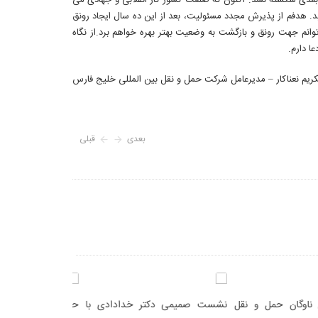
ه بعدی شکسته نشد. اکنون که صنعت کشور کار انقلابی و جهادی می
ابد. هدفم از پذیرش مجدد مسئولیت، بعد از این ده سال ایجاد رونق
وانم جهت رونق و بازگشت به وضعیت بهتر بهره خواهم برد.از نگاه
ا دارم.
کریم نعناکار – مدیرعامل شرکت حمل و نقل بین المللی خلیج فارس
بعدی
قبلی
ی دکتر خدادادی با
حمل‌ونقل با ۳۶۰ محصول، رتبه دوم