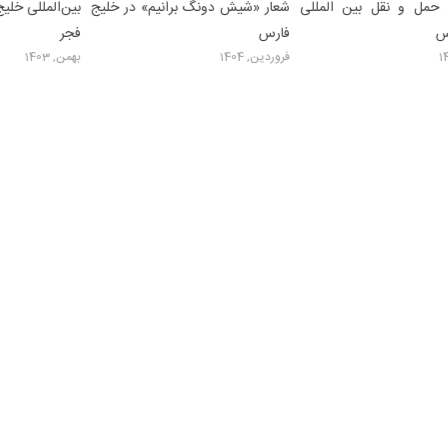
شیش دونگ برانیم» در خلیج
بین‌المللی خلیج فارس در دهه مبارک
کارکنان دف
فجر
بین‌المللی 
140
بهمن, 1403
اسفند, 1403