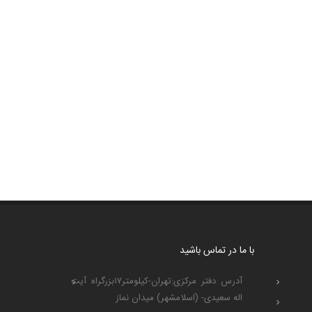
با ما در تماس باشید
آدرس دفتر مرکزی:تهران-کیلومتر۱۷بزرگراه آیت
اله سعیدی- (اسلامشهر) میدان نماز