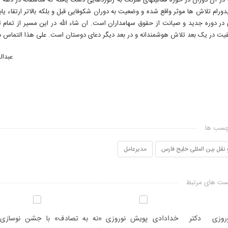
 در آن دوران در حوزه فعالیتهای شرکت به رکوردهایی دست یافته که متاسفانه در ده
دورام تلاش ها موثر واقع شده و وضعیت به دوران شکوفایی قبل و بلکه بالاتر ارتقاء ی
در دوره جدید و صیانت از حقوق سهامداران است. ان شاء الله در این مسیر از تمام ت
یت در یک بعد تلاش هوشمندانه و در بعد دیگر دعای دوستان است. علی هذا التماس دع
مومی عادی سالیانه شرکت
للی خلیج فارس (سهامی عام)
عبدال
دادهای عمومی
چسب ها
نقل بین المللی خلیج فارس
مدیرعامل
ت های مرتبط
نوروزی «نه به تصادف» با
جشن نوسازی ناوگان حمل و نقل
نشست صمیم