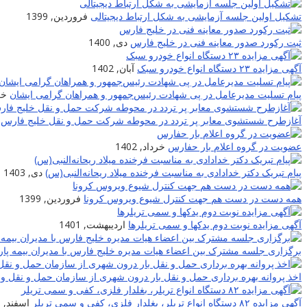
تشکیل اولین جلسه آزمایشی به شکل ارتباط دیجیتالی
فروردین, 1399
ثبت رکورد صدور معاینه فنی در خلیج فارس
دی, 1400
آگهی مزایده ۲۳ دستگاه انواع خودرو سبک
آبان, 1402
پیام تسلیت مدیرعامل در پی شهادت‌ رئیس‌جمهور و همراهان گرامی ایشان
خرد
آغازطرح شستشوی معابر پر تردد در محوطه شرکت حمل و نقل خلیج فارس
عضویت در گروه اعلام بار حفارس
خرداد, 1402
پیام تبریک دکتر خدادادی به مناسبت فرخنده میلاد ریحانه‌النبی(س)
دی, 1403
همه دست در دست هم جهت کنترل شیوع ویروس کرونا
فروردین, 1399
آگهی مزایده نوبت دوم یدکها و سمی تریلرها
اردیبهشت, 1401
برگزاری جلسه مشترک بین اعضاء هیات مدیره خلیج فارس با مدیران بیمه پار
اخذ پروانه بهره برداری حمل و نقل بار درون شهری از سازمان حمل و نقل و 
آگهی مزایده ۸۲ دستگاه انواع تریلر، بغلدار فلزی، کفی و سمی تریلر
اسفند, 1400