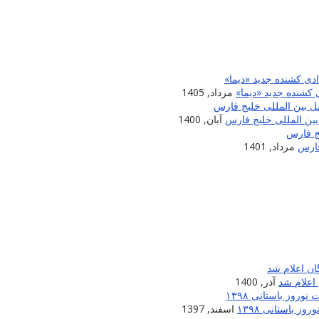
 کشنده جدید «دیما»
مرداد, 1405
آبان, 1400
مرداد, 1401
اعلام شد
آذر, 1400
 باستانی ۱۳۹۸
اسفند, 1397