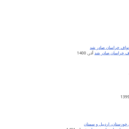
اف خراسان صادر شد
آذر, 1400