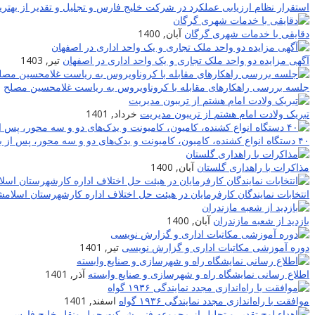
استقرار نظام ارزیابی عملکرد در شرکت خلیج فارس و تجلیل و تقدیر از بهترین
دقایقی با خدمات شهری گرگان
آبان, 1400
آگهی مزایده دو واحد ملک تجاری و یک واحد اداری در اصفهان
تیر, 1403
جلسه بررسی راهکارهای مقابله با کروناویروس به ریاست غلامحسین مصلح
ا
تبریک ولادت امام هشتم از تریبون مدیریت
خرداد, 1401
۴۰ دستگاه انواع کشنده، کامیون، کامیونت و یدک‌های دو و سه محور، پس از بازسازی و تعمیر به چرخه حمل شرکت حمل و نقل خلیج فارس برگشتند
مذاکرات با راهداری گلستان
آبان, 1400
انتخابات نمایندگان کارفرمایان در هیئت حل اختلاف اداره کارشهرستان اسلام
بازدید از شعبه مازندران
آبان, 1400
دوره آموزشی مکاتبات اداری و گزارش نویسی
تیر, 1401
اطلاع رسانی نمایشگاه راه و شهرسازی و صنایع وابسته
آذر, 1401
موافقت با راه‌اندازی مجدد نمایندگی ۱۹۳۶ گواه
اسفند, 1401