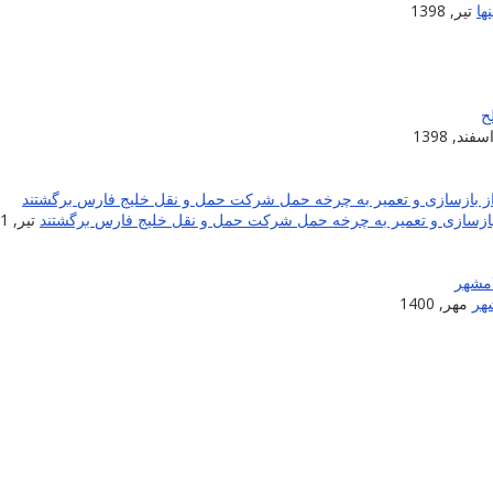
ها
تیر, 1398
سفند, 1398
تیر, 1401
شهر
مهر, 1400