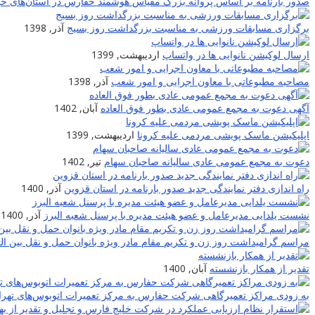
صدور بارنامه بر اساس پروانه بزرگ مقیاس هوشمند حفارس در استان‌های خو
برگزاری مسابقات ورزشی به مناسبت بزرگداشت روز بسیج
آذر, 1398
ارسال لوکیشن نانوایی ها در واتساپ
اردیبهشت, 1399
مصاحبه مطبوعاتی با معاون اجرایی و امور شعب
آذر, 1398
آگهی دعوت به مجمع عمومی عادی بطور فوق العاده
آبان, 1402
اپلیکیشن ماسک پویشی مردمی علیه کرونا
اردیبهشت, 1399
دعوت به مجمع عمومی عادی سالیانه صاحبان سهام
تیر, 1402
راه اندازی دفتر نمایندگی جدید صدور بارنامه در استان قزوین
آذر, 1400
نشست یلدایی مدیرعامل و عضو هیئت مدیره با پرسنل شعبه البرز
آذر, 1400
مراسم گرامیداشت روز زن و تکریم مقام مادر ویژه بانوان حمل و نقل بین ا
تقدیر از همکار بازنشسته
آبان, 1400
به زودی مراکز تعمیرگاهی شرکت حفارس به مرکز تعمیرات اتوبوس‌های تهران