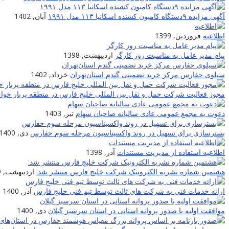
آگهی مزایده ۹دستگاه کامیون کشنده اسکانیا ۱۱۳ مدل ۱۹۹۱
آبان, 1402
اطلاعیه
فروردین, 1399
پیام مدیر عامل به مناسبت روز کارگر
اردیبهشت, 1398
سیلوی حفارس مرکز خرید تضمینی گندم استان‌تهران
خرداد, 1402
مجوز فعالیت شرکت حمل و نقل بین المللی خلیج فارس در منطقه پربار خو
دعوت به مجمع عمومی عادی سالیانه صاحبان سهام
تیر, 1403
بسترسازی برای تسهیل در روند واکسیناسیون مرحله سوم حفارس
دی, 1400
اطلاعیه استفاده از مدیریت مستندات
آذر, 1398
هشتمین شماره نشریه الکترونیک شرکت خلیج فارس منتشر شد:
اردیبهشت, 1399
ارائه خدمات فنی به شرکت های ثالث توسط تیم فنی خلیج فارس
آذر, 1400
موافقت اولیه با صدور پروانه استانی در استان سرسبز گیلان
دی, 1400