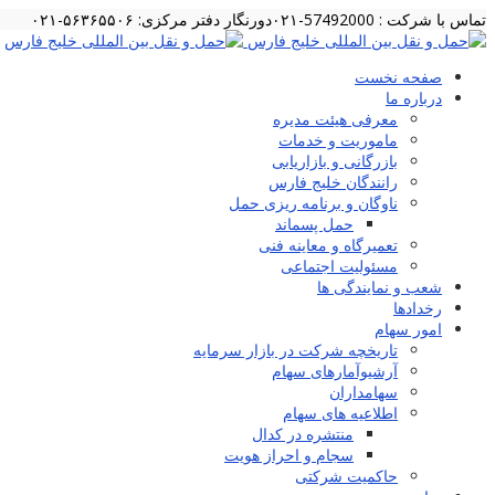
تماس با شرکت : 57492000-۰۲۱
دورنگار دفتر مرکزی: ۵۶۳۶۵۵۰۶-۰۲۱
صفحه نخست
درباره ما
معرفی هیئت مدیره
ماموریت و خدمات
بازرگانی و بازاریابی
رانندگان خلیج فارس
ناوگان و برنامه ریزی حمل
حمل پسماند
تعمیرگاه و معاینه فنی
مسئولیت اجتماعی
شعب و نمایندگی ها
رخدادها
امور سهام
تاریخچه شرکت در بازار سرمایه
آرشیوآمارهای سهام
سهامداران
اطلاعیه های سهام
منتشره در کدال
سجام و احراز هویت
حاکمیت شرکتی