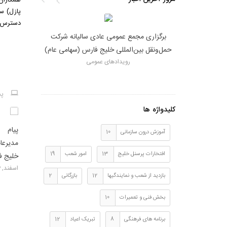
پازل) س
دسترس م
کت حمل‌ونقل
برگزاری مجمع عمومی عادی سالیانه شرکت
ود تعدادی کشنده
حمل‌ونقل بین‌المللی خلیج فارس (سهامی عام)
رویدادهای عمومی
می
پس
کلیدواژه ها
تبریک روز کارگر به قلم دکتر
پیام 
آموزش درون سازمانی
10
خدادادی،مدیرعامل شرکت حمل و
مدیرعام
افتخارات پرسنل خلیج
13
امور شعب
19
نقل بین المللی خلیج فارس
خلیج ف
اردیبهشت, 1404
اسفند, 1403
بازدید از شعب و نمایندگیها
12
بازرگانی
2
بخش فنی و تعمیرات
10
برنامه های فرهنگی
8
تبریک اعیاد
12