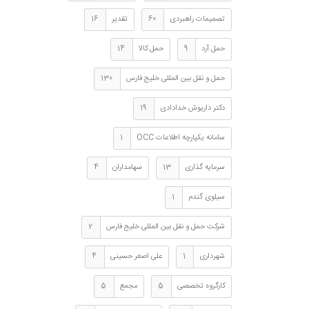
تصمیمات راهبردی
60
تقدیر
16
حمل آرد
9
حمل کالا
14
حمل و نقل بین المللی خلیج فارس
130
دکتر داریوش خدادادی
19
سامانه یکپارچه اطلاعات OCC
1
سرمایه گذاری
13
سهامداران
4
سیلوی گندم
1
شرکت حمل و نقل بین المللی خلیج فارس
2
شهرداری
1
علی اصغر حسینی
4
کارگروه تخصصی
5
مجمع
5