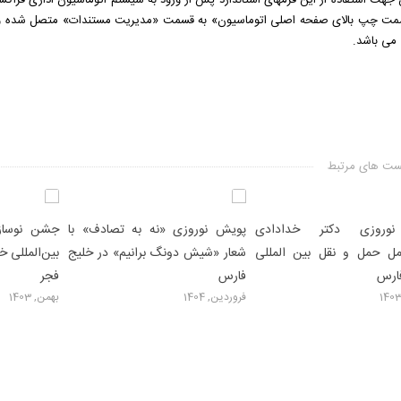
مت چپ بالای صفحه اصلی اتوماسیون» به قسمت «مدیریت مستندات» متصل شده و در آ
ی باشد.
ت های مرتبط
نوروزی دکتر خدادادی
پویش نوروزی «نه به تصادف» با
جشن نوسازی
ل حمل و نقل بین المللی
شعار «شیش دونگ برانیم» در خلیج
بین‌المللی خ
ارس
فارس
فجر
فروردین, 1404
بهمن, 1403