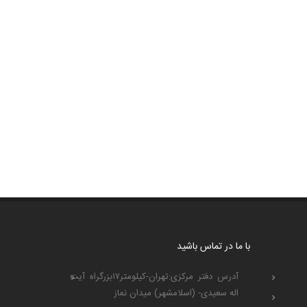
با ما در تماس باشید
آدرس دفتر مرکزی:تهران-کیلومتر۱۷بزرگراه آیت
اله سعیدی- (اسلامشهر) میدان نماز