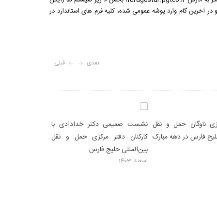
همکاران جهت استفاده از این فرمهای استاندارد پس از ورود به سیستم اتوماسیون اداری فراگستر به آدرس faragostar.pgtco.ir، بخش « زیر سیستم ها (آیکن
خرین گام وارد پوشه عمومی شده، کلیه فرم های استاندارد در
بعدی
قبلی
 ناوگان حمل و نقل
نشست صمیمی دکتر خدادادی با
حمل
لیج فارس در دهه مبارک
کارکنان دفتر مرکزی حمل و نقل
تولید داخل محصولا
اردیبهشت, 1404
بین‌المللی خلیج فارس
اسفند, 1403