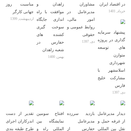
در اقتصاد ایران
مشاوران
زاهدان و
مناسبت روز
خرداد, 1401
مدیرعامل در
موافقت با راه
جهانی کارگر
اردیبهشت, 1399
امور مالی،
اندازی جایگاه
روابط عمومی و
سوخت گیری
پیشنهاد سرمایه
حقوقی
کشنده های
گذاری در پروژه
دی, 1397
حفارس در
های توسعه
شعبه زاهدان
متوازن
بهمن, 1400
شهرداری
اسلامشهر با
مشارکت خلیج
فارس
دی, 1397
دیدار مدیرعامل
بازدید سرزده
افتتاح سومین
تقدیر از دست
از غرفه حمل و
مدیرعامل
نمایشگاه بین
اندرکاران اجرای
نقل بین المللی
حفارس از
المللی راه و
طرح طبقه بندی