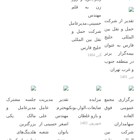
زن به قلم
مهندس
تقدیر از شرکت
حسینی،مدیرعامل
حمل و نقل بین
شرکت حمل و
المللی خلیج
نقل بین المللی
فارس به عنوان
خلیج فارس
بیمه‌گزار برتر
آذر, 1404
در منطقه جنوب
و غرب تهران
تیر, 1401
برگزاری مجمع
مزایده
تقدیر مدیریت
جلسه مشترک
عمومی فوق
ضایعات‌،الوار،بونکر
محترم عامل
مدیرعامل و
العاده
و بازو غلطان
مهندس علی
مالک یکی
شهریور, 1403
سهامداران
اصغر حسینی از
بزرگترین
شرکت بین
بانوان شعبه
هلدینگ‌‎های