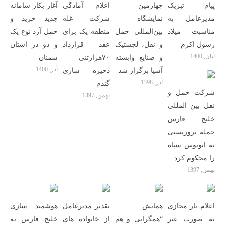
پیام تبریک
چهارمین
اعلام آمادگی
آغاز بکار سامانه
مدیرعامل به
نمایشگاه
شرکت غله
جدید خرید و
مناسبت میلاد
بین‌المللی حمل
منطقه یک برای
حمل آرد نوع یک
رسول اکرم
و نقل، لجستیک
عقد قرارداد
و دو در استان
آبان, 1400
و صنایع وابسته
۷۰هزارتنی
سمنان
آذر, 1400
آسیا برگزار ‌شد
ذخیره سازی
آذر, 1398
گندم
شرکت حمل و
بهمن, 1397
نقل بین المللی
خلیج فارس
حمله تروریستی
به اتوبوس سپاه
را محکوم کرد
بهمن, 1397
اعلام بار مجازی
همایش
تقدیر مدیرعامل
هوشمند سازی
به صورت غیر
“همگرایی و هم
از خانواده های
خلیج فارس به