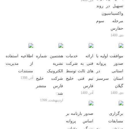
آذر, 1400
تسهیل در روند
واکسیناسیون
مرحله سوم
حفارس
دی, 1400
موافقت اولیه با
ارائه خدمات
هشتمین شماره
اطلاعیه استفاده
صدور پروانه
فنی به شرکت
نشریه
از مدیریت
استانی در
های ثالث توسط
الکترونیک
مستندات
آذر, 1398
استان سرسبز
تیم فنی خلیج
شرکت خلیج
گیلان
فارس
فارس منتشر
دی, 1400
آذر, 1400
شد:
اردیبهشت, 1399
برگزاری
صدور بارنامه بر
مسابقات
اساس پروانه
ورزشی به
بزرگ مقیاس