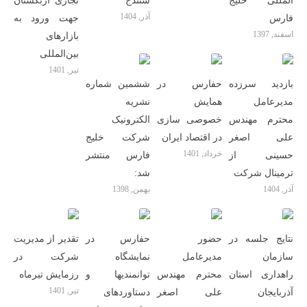
المللی خلیج
سنندج
تجاری ازبکستان
آذر, 1404
فارس
جهت ورود به
اسفند, 1397
بازارهای
بین‌المللی
تیر, 1401
بازدید سرزده
حفارس در
ششمین شماره
مدیرعامل
همایش
نشریه
محترم مهندس
خصوصی سازی
الکترونیک
علی اصغر
در اقتصاد ایران
شرکت خلیج
خرداد, 1401
حسینی از
فارس منتشر
ترمینال شرکت
شد:
آذر, 1404
بهمن, 1398
نتایج جلسه در
حضور
حفارس در
تقدیر از مدیریت
سازمان
مدیرعامل
نمایشگاه
شرکت در
راهداری استان
محترم مهندس
توانمندیها و
رزمایش تیرماه
تیر, 1401
آذربایجان
علی اصغر
دستاوردهای