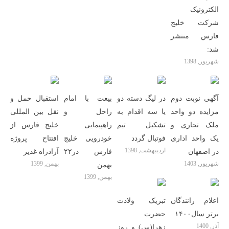
الکترونیک
شرکت خلیج
فارس منتشر
شد:
شهریور, 1398
آگهی نوبت دوم
در لیگ دسته دو
بیعت با امام
استقبال حمل و
مزایده دو واحد
یا سه اقدام به
راحل و
نقل بین المللی
ملک تجاری و
تشکیل تیم
راهپیمایی
خلیج فارس از
یک واحد اداری
فوتبال گردد
خودرویی خلیج
افتتاح پروژه
اردیبهشت, 1398
در اصفهان
فارس در۲۲
آزادراه غدیر
شهریور, 1403
بهمن, 1399
بهمن
بهمن, 1399
اعلام رانندگان
تبریک ولادت
برتر سال۱۴۰۰
حضرت
آذر, 1400
زهرا(س) و روز