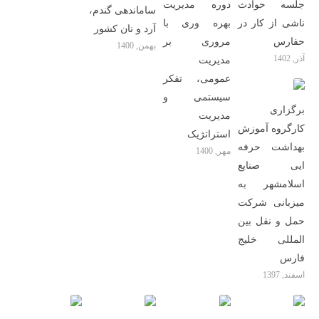
جلسه حوادث
دوره مدیریت
ساماندهی گندم،
ناشی از کار در
بهره وری با
آرد و نان کشور
حفارس
مروری بر
بهمن, 1400
آذر, 1402
مدیریت
عمومی، تفکر
سیستمی و
برگزاری
مدیریت
کارگروه آموزش
استراتژیک
بهداشت حرفه
مهر, 1400
ایی صنایع
اسلامشهر به
میزبانی شرکت
حمل و نقل بین
المللی خلیج
فارس
اسفند, 1397