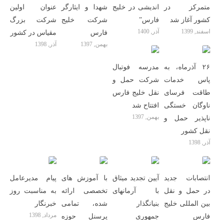
متمرکز در
اندیشی در خلیج
شهدا و ایثارگر
عنوان اولین
کشور آغاز شد
فارس”
شرکت خلیج
شرکت بزرگ
اسفند, 1399
آذر, 1400
فارس
مقیاس در کشور
بهمن, 1397
آذر, 1398
۲۶ آذرماه، به
مدرسه فوتبال
پاس خدمات
شرکت حمل و
طاقت فرسای
نقل خلیج فارس
ناوگان خستگی
افتتاح شد
بهمن, 1397
ناپذیر حمل و
نقل کشور
آذر, 1398
انتصابات جدید
آیین تجدید میثاق
با آموزش های
پیام مدیرعامل
در حمل و نقل
با آرمانهای
تخصصی ارائه
به مناسبت روز
بین المللی خلیج
بنیانگذار
شده، تمامی
خبرنگار
مرداد, 1398
فارس
جمهوری
پرسنل حوزه