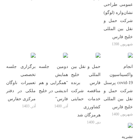
عمومی طراحی
نشان‌واره (لوگو)
شرکت حمل و
نقل بین المللی
خلیج فارس
شهریور, 1398
انجام
حمل و نقل بین
دومین جلسه
برگزاری جلسه
واکسیناسیون
المللی خلیج
همایش
تخصصی
covid-19 پرسنل
فارس برنده
“همگرایی و هم
تعمیرات ناوگان
شرکت حمل و
مناقصه شرکت
اندیشی در خلیج
ملکی در دفتر
نقل بین المللی
خدمات حمایتی
فارس”
مرکزی حفارس
آذر, 1400
آذر, 1403
خلیج فارس
کشاورزی
شهریور, 1400
هرمزگان شد
دی, 1400
نشریه