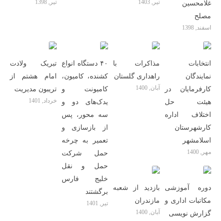
تیر, 1403
تیر, 1398
غلامحسین
مصلح
اسفند, 1398
انتخابات
مذاکرات با
۴۰ دستگاه انواع
تبریک ولادت
نمایندگان
راهداری گلستان
کشنده، کامیون،
امام هشتم از
آبان, 1400
کارفرمایان در
کامیونت و
تریبون مدیریت
خرداد, 1401
هیئت حل
یدک‌های دو و
اختلاف اداره
سه محور، پس
کارشهرستان
از بازسازی و
اسلامشهر
تعمیر به چرخه
مهر, 1400
حمل شرکت
حمل و نقل
خلیج فارس
دوره آموزشی
بازدید از شعبه
برگشتند
مکاتبات اداری و
مازندران
تیر, 1401
آبان, 1400
گزارش نویسی