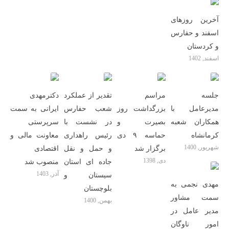
آخرین روزهای
اسفند و حفارس
و کردستان
اسفند, 1402
جلسه
مراسم
تقدیر از عملکرد
دکترمهدی
مدیرعامل با
بزرگداشت روز
شعب حفارس
ایرانی به سمت
همکاران شعبه
بصیرت و
در نشست با
سرپرستی
کرمانشاه
حماسه ۹ دی
رئیس راهداری
معاونت مالی و
شهریور, 1400
برگزار شد
و حمل و نقل
اقتصادی
دی, 1398
جاده ای استان
منصوب شد
آذر, 1403
سیستان و
مهدی نجمی به
بلوچستان
سمت مشاور
بهمن, 1400
مدیر عامل در
امور ناوگان