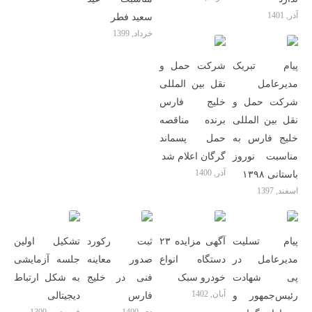
آذر, 1401
سعید فطر
خرداد, 1399
پیام تبریک
شرکت حمل و
مدیرعامل
نقل بین المللی
شرکت حمل و
خلیج فارس
نقل بین المللی
برنده مناقصه
خلیج فارس به
حمل پسماند
مناسبت نوروز
گرگان اعلام شد
آذر, 1400
باستانی ۱۳۹۸
اسفند, 1397
پیام تسلیت
آگهی مزایده ۲۳
ثبت رکورد
تشکیل اولین
مدیرعامل در
دستگاه انواع
صدور معاینه
جلسه آزمایشی
پی شهادت‌
خودرو سبک
فنی در خلیج
به شکل ارتباط
آبان, 1402
رئیس‌جمهور و
فارس
دیجیتالی