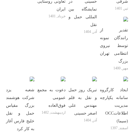
شرقی
حسینی در
تعاونی روستایی
تیر, 1401
نمایشگاه بین
ایران
خرداد, 1401
المللی حمل و
نقل
تقدیر از
آذر, 1404
رانندگان نمونه
توسط نیروی
انتظامی تهران
بزرگ
مهر, 1400
ایجاد کارگروه
تبریک روز حمل
دعوت به مجمع
شعبه یزد
سامانه یکپارچه
و نقل به قلم
عمومی
شرکت هوشمند
مدیریت
مهندس علی
فوق‌العاده
بزرگ مقیاس
اردیبهشت, 1402
اطلاعاتOCC
اصغر حسینی
حمل و نقل
آذر, 1404
(سیما)
خلیج فارس آغاز
اسفند, 1397
به کار کرد