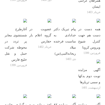
دی, 1400
فروردین, 1399
همراهان گرامی
ایشان
خرداد, 1403
همه دست در
پیام تبریک دکتر
عضویت در
آغازطرح
دست هم جهت
خدادادی به
گروه اعلام بار
شستشوی معابر
کنترل شیوع
مناسبت فرخنده
حفارس
پر تردد در
خرداد, 1402
ویروس کرونا
میلاد
محوطه شرکت
فروردین, 1399
ریحانه‌النبی(س)
حمل و نقل
دی, 1403
خلیج فارس
فروردین, 1399
آگهی مزایده
نوبت دوم یدکها
و سمی تریلرها
اردیبهشت, 1401
آگهی مزایده
آگهی مزایده ۸۲
اخذ پروانه بهره
برگزاری جلسه