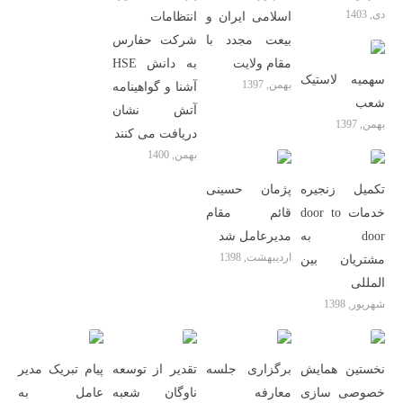
دی, 1403
اسلامی ایران و
انتظامات
بیعت مجدد با
شرکت حفارس
مقام ولایت
به دانش HSE
سهمیه لاستیک
بهمن, 1397
آشنا و گواهینامه
شعب
آتش نشان
بهمن, 1397
دریافت می کنند
بهمن, 1400
تکمیل زنجیره
پژمان حسینی
خدمات door to
قائم مقام
door به
مدیرعامل شد
اردیبهشت, 1398
مشتریان بین
المللى
شهریور, 1398
نخستین همایش
برگزاری جلسه
تقدیر از توسعه
پیام تبریک مدیر
خصوصی سازی
معارفه
ناوگان شعبه
عامل به