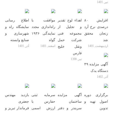
تیر, 1401
افزایش ۸۰
اهداء لوح تقدیر
موافقت با
اطلاع رسانی
درصدی نرخ آرد
و تجلیل از
راه‌اندازی مجدد
نمایشگاه راه و
زنجان محقق
مجموعه فنی
نمایندگی ۱۹۳۶
شهرسازی و
شد
شرکت حمل
گواه
صنایع وابسته
اردیبهشت, 1401
اسفند, 1401
آذر, 1401
ونقل خلیج
فارس
تیر, 1398
آگهی مزایده ۴۹
دستگاه یدک
آذر, 1402
برگزاری دوره
آگهی مزایده
سرمایه ثبتی
بازدید مهندس
اصول تهیه و
ساختمان
حفارس با
جعفری
تدوین
سربندر و دفتر
ارزش اسمی
فرماندار تبریز و