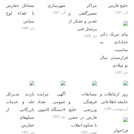
خلیج فارس
مراکز
شهرسازی
مشاغل حفارس
آذر, 1397
آذر, 1397
تعمیرگاهی و
با اهداء لوح
تقدیر و تشکر از
سپاس
دی, 1400
پرسنل فنی
پیام تبریک دکتر
دی, 1400
خدادادی به
مناسبت
فرارسیدن سال
نو میلادی
دی, 1403
روز ارتباطات و
مسابقات
آگهی مزایده
بازدید مدیرکل
جامعه اطلاعاتى
فرهنگی و
عمومی تعداد
غله و خدمات
اردیبهشت, 1398
ورزشی خلیج
۹دستگاه کامیون
بازرگانی از
دی, 1402
فارس در جشن
سیلوهای
با شکوه انقلاب
حفارس
فراخوان
بهمن, 1403
تیر, 1401