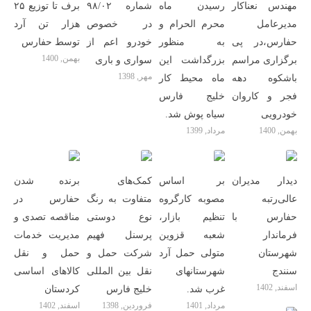
مهندس نعناکار
رسیدن ماه
شماره ۹۸/۰۲
برف تا توزیع ۲۵
مدیرعامل
محرم الحرام و
در خصوص
هزار تن آرد
حفارس،در پی
به منظور
خودرو اعم از
توسط حفارس
بهمن, 1400
برگزاری مراسم
بزرگداشت این
سواری و باری
مهر, 1398
باشکوه دهه
ماه محیط کار
فجر و کاروان
خلیج فارس
خودرویی
سیاه پوش شد.
بهمن, 1400
مرداد, 1399
دیدار مدیران
بر اساس
کمک‌های
برنده شدن
عالی‌رتبه
مصوبه کارگروه
متفاوت به رنگ
حفارس در
حفارس با
تنظیم بازار،
نوع دوستی
مناقصه تصدی و
فرماندار
شعبه قزوین
پرسنل فهیم
مدیریت خدمات
شهرستان
متولی حمل آرد
شرکت حمل و
حمل و نقل
سنندج
شهرستانهای
نقل بین المللی
کالاهای اساسی
اسفند, 1402
غرب شد.
خلیج فارس
کردستان
مرداد, 1401
فروردین, 1398
اسفند, 1402