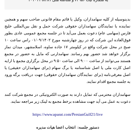
بدینوسیله از کلیه سهامداران، وکیل یا قائم مقام قانونی صاحب سهم و همچین
نماینده یا نمایندگان سهامداران حقوقی شرکت حمل و نقل بین‌المللی خلیج
فارس (سهامی عام) دعوت بعمل می‌آید تا در جلسه مجمع عمومی عادی بطور
فوق‌العاده این شرکت که در روز چهارشنبه مورخ ۰۱/۰۹/۱۴۰۲ راس ساعت ۱۰
صبح در محل شرکت واقع در کیلومتر ۱۷ جاده ساوه، اسلامشهر، میدان نماز
برگزار خواهد شد حضور بهم رسانند. سهامدارنی که مایل به حضور در مجمع
هستند می‌توانند از ساعت ۹:۰۰ الی ساعت ۹:۵۰ در محل برگزاری مجمع با ارایه
اصل کارت ملی یا اصل شناسنامه یا برگ سهام (برای سهامداران حقیقی) یا
اصل معرفی‌نامه (برای نمایندگان سهامداران حقوقی) جهت دریافت برگه ورود
به جلسه مجمع اقدام نمایند.
سهامداران محترمی که تمایل دارند به صورت الکترونیکی در مجمع شرکت کنند
دعوت به عمل می آید جهت مشاهده برخط مجمع به لینک زیر مراجعه نمایند.
https://www.aparat.com/PersianGulf21/live
دستور جلسه: انتخاب اعضا هیات مدیره