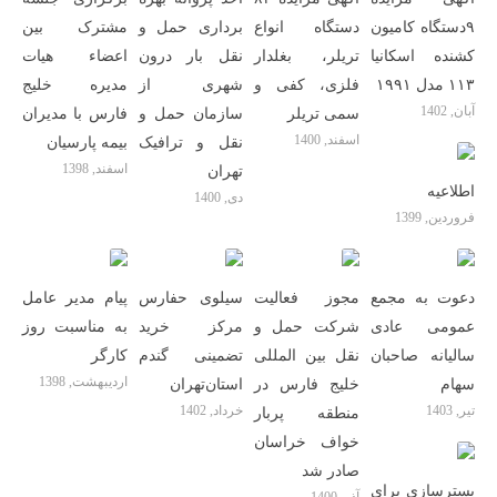
۹دستگاه کامیون
دستگاه انواع
برداری حمل و
مشترک بین
کشنده اسکانیا
تریلر، بغلدار
نقل بار درون
اعضاء هیات
۱۱۳ مدل ۱۹۹۱
فلزی، کفی و
شهری از
مدیره خلیج
آبان, 1402
سمی تریلر
سازمان حمل و
فارس با مدیران
اسفند, 1400
نقل و ترافیک
بیمه پارسیان
اسفند, 1398
تهران
اطلاعیه
دی, 1400
فروردین, 1399
دعوت به مجمع
مجوز فعالیت
سیلوی حفارس
پیام مدیر عامل
عمومی عادی
شرکت حمل و
مرکز خرید
به مناسبت روز
سالیانه صاحبان
نقل بین المللی
تضمینی گندم
کارگر
اردیبهشت, 1398
سهام
خلیج فارس در
استان‌تهران
تیر, 1403
خرداد, 1402
منطقه پربار
خواف خراسان
صادر شد
بسترسازی برای