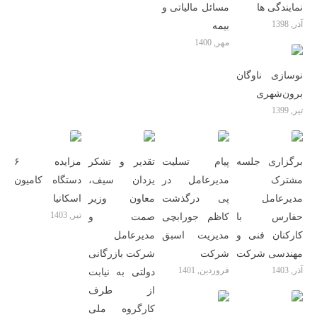
نمایندگی ها
مسائل مالیاتی و
آذر, 1398
بیمه
مهر, 1400
نوسازی ناوگان
برون‌شهری
تیر, 1399
برگزاری جلسه
پیام تسلیت
تقدیر و تشکر
مزایده ۶
مشترک
مدیرعامل در
یزدان سیف،
دستگاه کامیون
مدیرعامل
پی درگذشت
معاون وزیر
اسکانیا
تیر, 1403
حفارس با
کاظم جورابچی
صمت و
کارکنان فنی و
مدیریت اسبق
مدیرعامل
مهندسی شرکت
شرکت
شرکت بازرگانی
آذر, 1403
فروردین, 1401
دولتی به نیابت
از طرف
کارگروه ملی