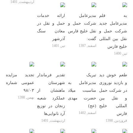
اردیبهشت, 1401
به قلم
مدیرعامل
ارائه خدمات
مدیرعامل جدید
شرکت حمل و
حمل و نقل در
شرکت حمل و
نقل خلیج فارس
معادن سنگ
نقل بین المللی
گفت:
آذرشهر
اسفند, 1397
تیر, 1401
خلیج فارس
تیر, 1400
طعم خوش دید
تبریک
تقدیر فرماندار
تجدید مزایده
و بازدید نوروزی
مدیرعامل به
شهرستان
عمومی شماره
در شرکت حمل
مناسبت میلاد
ماهنشان از
۹۸/۰۳
بهمن, 1398
و نقل بین
حضرت مهدی
عملکرد شعبه
المللى خلیج
(عج)
زنجان در توزیع
اسفند, 1402
فارس
آرد نانوایی‌ها
فروردین, 1398
اردیبهشت, 1401