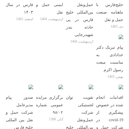
خلیج‌‌فارس با
حمل‌ونقل
ایمنی حمل و
فارس در سال
ماهنامه صنعت
بین‌المللی خلیج
نقل
۱۴۰۳
اردیبهشت, 1404
اسفند, 1403
حمل و نقل
فارس در پی
دی, 1403
حادثه بندر
شهیدرجایی
اردیبهشت, 1404
پیام تبریک دکتر
خدادادی به
مناسبت مبعث
رسول اکرم
بهمن, 1403
اقدامات انجام
تقویت توان
برگزاری مزایده
صدور پیام
شده در خصوص
لجستیکی
عمومی شماره
مدیرعامل
پیشگیری از
شرکت
۹۸/۰۲
شرکت حمل و
آبان, 1398
covid-19 در
حمل‌ونقل
نقل بین المللی
شرکت حمل و
بین‌المللی خلیج
خلیج فارس