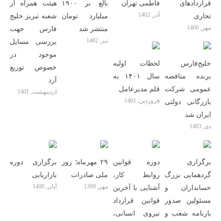
قراردادهای
فاطمی تهران
بالغ بر ۱۹۰۰
هیئت همراه از
آذر, 1402
تجاری
میلیارد تومان
شعبه تبریز خلیج
مهر, 1400
منتشر شد
فارس جهت
تیر, 1402
بررسی مسایل
موجود در
خلیج‌فارس
لحظات اولیه
خصوص توزیع
برنده مناقصه
سال ۱۴۰۱ به
آرد
عمومی شرکت
قلم مدیرعامل
اردیبهشت, 1401
فروردین, 1401
بازرگانی دولتی
ایران شد
دی, 1403
برگزاری
دوره قوانین
۲۹ مهرماه؛ روز
برگزاری دوره
گردهمایی بزرگ
روابط کار،
ملی صادرات
بازاریابی
مهر, 1399
آبان, 1400
حسابداران و
آشنایی با آخرین
مسئولین صدور
قوانین قرارداد
بارنامه شعب و
نیروی انسانی،