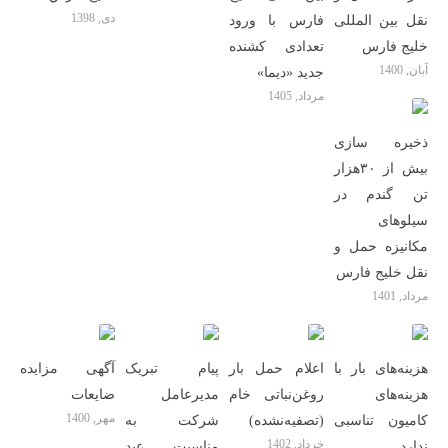
دی, 1398
نقل بین المللی
فارس با ورود
خلیج فارس
تعدادی کشنده
آبان, 1400
جدید «دیما»
مرداد, 1405
ذخیره سازی
بیش از ۳۰هزار
تن گندم در
سیلوهای
مکانیزه حمل و
نقل خلیج فارس
مرداد, 1401
هزینه‌های بار با
اعلام حمل بار
پیام تبریک
آگهی مزایده
هزینه‌های
روغن‌نباتی خام
مدیرعامل
ضایعات
مهر, 1400
کامیون تناسبی
(تصفیه‌نشده)
شرکت به
خرداد, 1402
ندارد
مناسبت عید