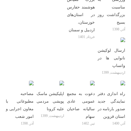
مناسبت
هوشمند حفارس
بزرگداشت روز
در استان‌های
بسیج
خوزستان،
آذر, 1398
اردبیل و سمنان
خرداد, 1401
ارسال لوکیشن
نانوایی ها در
واتساپ
اردیبهشت, 1399
راه اندازی دفتر
دعوت به مجمع
اپلیکیشن ماسک
مصاحبه
نمایندگی جدید
عمومی عادی
پویشی مردمی
مطبوعاتی با
صدور بارنامه در
سالیانه صاحبان
علیه کرونا
معاون اجرایی و
اردیبهشت, 1399
استان قزوین
سهام
امور شعب
آذر, 1400
تیر, 1402
آذر, 1398