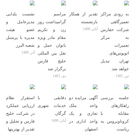
به زودی مراکز
تقدیر از همکار
مراسم
نشست یلدایی
تعمیرگاهی
بازنشسته
گرامیداشت روز
مدیرعامل و
آبان, 1400
شرکت حفارس
زن و تکریم
عضو هیئت
به مرکز
مقام مادر ویژه
مدیره با پرسنل
تعمیرات
بانوان حمل و
شعبه البرز
آذر, 1400
اتوبوس‌های
نقل بین المللی
تهران تبدیل
خلیج فارس
خواهد شد.
برگزار شد
تیر, 1401
دی, 1403
جلسه بررسی
آگهی مزایده دو
دقایقی با
استقرار نظام
راهکارهای
واحد ملک
خدمات شهری
ارزیابی عملکرد
مقابله با
تجاری و یک
گرگان
در شرکت خلیج
آبان, 1400
کروناویروس به
واحد اداری در
فارس و تجلیل و
ریاست
اصفهان
تقدیر از بهترینها