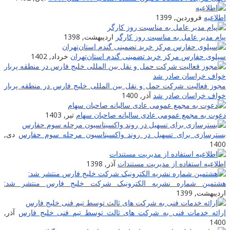
طلاعیه
فروردین, 1399
یام مدیر عامل به مناسبت روز کارگر
اردیبهشت, 1398
یلوی حفارس مرکز خرید تضمینی گندم استان‌تهران
خرداد, 1402
جوز فعالیت شرکت حمل و نقل بین المللی خلیج فارس در منطقه پربار
واف خراسان صادر شد
آذر, 1400
عوت به مجمع عمومی عادی سالیانه صاحبان سهام
تیر, 1403
سترسازی برای تسهیل در روند واکسیناسیون مرحله سوم حفارس
دی,
140
طلاعیه استفاده از مدیریت مستندات
آذر, 1398
شتمین شماره نشریه الکترونیک شرکت خلیج فارس منتشر شد:
ردیبهشت, 1399
رائه خدمات فنی به شرکت های ثالث توسط تیم فنی خلیج فارس
آذر,
140