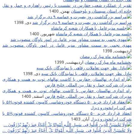
قدیر از عملکرد شعب حفارس در نشست با رئیس راهداری و حمل و نقل
اده ای استان سیستان و بلوچستان
بهمن, 1400
راسم بزرگداشت روز بصیرت و حماسه ۹ دی برگزار شد
دی, 1398
لسه مدیرعامل با همکاران شعبه کرمانشاه
شهریور, 1400
هدی نجمی به سمت مشاور مدیر عامل در امور ناوگان منصوب شد
ردیبهشت, 1398
خشنامه ماه مبارک رمضان
اردیبهشت, 1399
بادل نظر جهت تعاملات رفاهی با نمایندگان بانک سپه
دی, 1398
اه اندازی نهالستان حفارس با کاشت نهالهای توت به همت و همکاری
دیران شرکت حمل و نقل بین المللی خلیج فارس
اسفند, 1400
انعقاد قرارداد خرید ۵۰ دستگاه خودروشاسی کامیون کشنده فوتون۵H با
رکت ایرانخودرو دیزل
آبان, 1403
َلَا تَحْسَبَنَّ الَّذِینَ قُتِلُوا فِی سَبِیلِ اللَّـهِ أَمْوَاتًا بَلْ أَحْیَاءٌ عِندَ رَ‌بِّهِمْ یُرْ‌زَقُونَ …