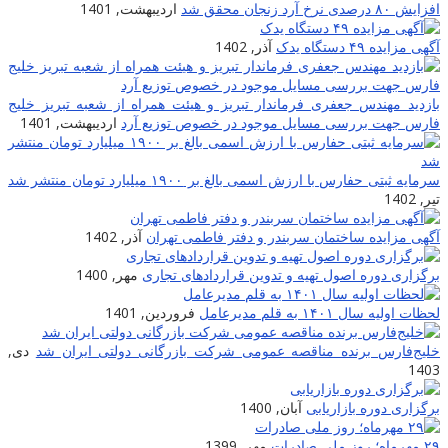
زایش ۸۰ درصدی نرخ آرد زنجان محقق شد
اردیبهشت, 1401
گهی مزایده ۴۹ دستگاه یدک
آذر, 1402
ازدید مهندس جعفری فرماندار تبریز و هیئت همراه از شعبه تبریز خلیج
ارس جهت بررسی مسایل موجود در خصوص توزیع آرد
اردیبهشت, 1401
رمایه ثبتی حفارس با ارزش اسمی بالغ بر ۱۹۰۰ میلیارد تومان منتشر شد
یر, 1402
گهی مزایده ساختمان سربندر و دفتر فاطمی تهران
آذر, 1402
رگزاری دوره اصول تهیه و تدوین قراردادهای تجاری
مهر, 1400
حظات اولیه سال ۱۴۰۱ به قلم مدیرعامل
فروردین, 1401
لیج‌فارس برنده مناقصه عمومی شرکت بازرگانی دولتی ایران شد
دی,
140
رگزاری دوره بازاریابی
آبان, 1400
هرماه؛ روز ملی صادرات
مهر, 1399