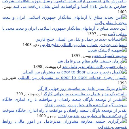
ا آموزش های تخصصی ارائه شده، تمامی پرسنل حوزه انتظامات شرکت
ارس به دانش HSE آشنا و گواهینامه آتش نشان دریافت می کنند
بهمن,
140
یین تجدید میثاق با آرمانهای بنیانگذار جمهوری اسلامی ایران و بیعت مجدد با
قام ولایت
بهمن, 1397
نتصابات جدید در حمل و نقل بین المللی خلیج فارس
دی, 1403
همیه لاستیک شعب
بهمن, 1397
ژمان حسینی قائم مقام مدیرعامل شد
اردیبهشت, 1398
کمیل زنجیره خدمات door to door به مشتریان بین المللى
شهریور,
139
یام تبریک مدیر عامل به مناسبت روز جهانی کارگر
اردیبهشت, 1399
قدیر از توسعه ناوگان شعبه زاهدان و موافقت با راه اندازی جایگاه سوخت
یری کشنده های حفارس در شعبه زاهدان
بهمن, 1400