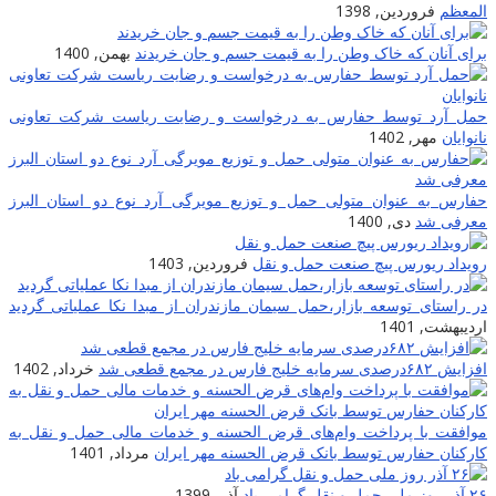
لمعظم
فروردین, 1398
رای آنان که خاک وطن را به قیمت جسم و جان خریدند
بهمن, 1400
مل آرد توسط حفارس به درخواست و رضایت ریاست شرکت تعاونی
انوایان
مهر, 1402
فارس به عنوان متولی حمل و توزیع مویرگی آرد نوع دو استان البرز
عرفی شد
دی, 1400
ویداد ریورس پیچ صنعت حمل و نقل
فروردین, 1403
ر راستای توسعه بازار،حمل سیمان مازندران از مبدا نکا عملیاتی گردید
ردیبهشت, 1401
زایش ۶۸۲درصدی سرمایه خلیج فارس در مجمع قطعی شد
خرداد, 1402
وافقت با پرداخت وام‌های قرض الحسنه و خدمات مالی حمل و نقل به
ارکنان حفارس توسط بانک قرض الحسنه مهر ایران
مرداد, 1401
ر روز ملی حمل و نقل گرامی باد
آذر, 1399