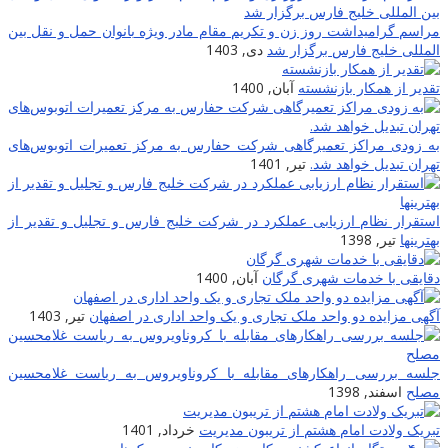
راسم گرامیداشت روز زن و تکریم مقام مادر ویژه بانوان حمل و نقل بین
لمللی خلیج فارس برگزار شد
دی, 1403
قدیر از همکار بازنشسته
آبان, 1400
ه زودی مراکز تعمیرگاهی شرکت حفارس به مرکز تعمیرات اتوبوس‌های
هران تبدیل خواهد شد.
تیر, 1401
ستقرار نظام ارزیابی عملکرد در شرکت خلیج فارس و تجلیل و تقدیر از
هترینها
تیر, 1398
قایقی با خدمات شهری گرگان
آبان, 1400
گهی مزایده دو واحد ملک تجاری و یک واحد اداری در اصفهان
تیر, 1403
لسه بررسی راهکارهای مقابله با کروناویروس به ریاست غلامحسین
صلح
اسفند, 1398
بریک ولادت امام هشتم از تریبون مدیریت
خرداد, 1401