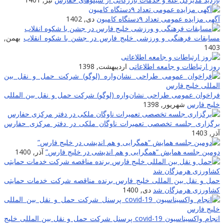
گهی مزایده عمومی تعداد ۹دستگاه کامیون
دی, 1402
سابقات فرهنگی و ورزشی خلیج فارس در جشن با شکوه انقلاب
بهمن,
140
وز ارتباطات و جامعه اطلاعاتى
اردیبهشت, 1398
راخوان عمومی طراحی نشان‌واره (لوگو) شرکت حمل و نقل بین المللی
لیج فارس
شهریور, 1398
رگزاری جلسه تخصصی تعمیرات ناوگان ملکی در دفتر مرکزی حفارس
ذر, 1403
ومین جلسه همایش “همگرایی و هم اندیشی در خلیج فارس”
آذر, 1400
مل و نقل بین المللی خلیج فارس برنده مناقصه شرکت خدمات حمایتی
شاورزی هرمزگان شد
دی, 1400
انجام واکسیناسیون covid-19 پرسنل شرکت حمل و نقل بین المللی خلیج