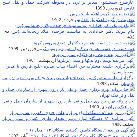
غازطرح شستشوی معابر پر تردد در محوطه شرکت حمل و نقل خلیج
ارس
فروردین, 1399
ضویت در گروه اعلام بار حفارس
خرداد, 1402
یام تبریک دکتر خدادادی به مناسبت فرخنده میلاد ریحانه‌النبی(س)
دی,
140
مه دست در دست هم جهت کنترل شیوع ویروس کرونا
فروردین, 1399
گهی مزایده نوبت دوم یدکها و سمی تریلرها
اردیبهشت, 1401
رگزاری جلسه مشترک بین اعضاء هیات مدیره خلیج فارس با مدیران بیمه
ارسیان
اسفند, 1398
خذ پروانه بهره برداری حمل و نقل بار درون شهری از سازمان حمل و نقل
 ترافیک تهران
دی, 1400
هی مزایده ۸۲ دستگاه انواع تریلر، بغلدار فلزی، کفی و سمی تریلر
سفند, 1400
هی مزایده ۹دستگاه کامیون کشنده اسکانیا ۱۱۳ مدل ۱۹۹۱
آبان, 1402