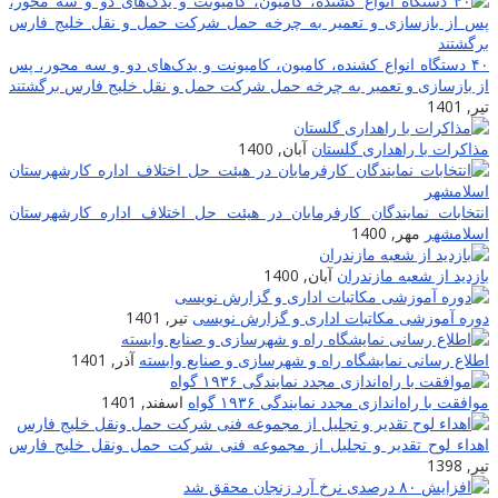
۴۰ دستگاه انواع کشنده، کامیون، کامیونت و یدک‌های دو و سه محور، پس
ز بازسازی و تعمیر به چرخه حمل شرکت حمل و نقل خلیج فارس برگشتند
یر, 1401
ذاکرات با راهداری گلستان
آبان, 1400
نتخابات نمایندگان کارفرمایان در هیئت حل اختلاف اداره کارشهرستان
سلامشهر
مهر, 1400
ازدید از شعبه مازندران
آبان, 1400
وره آموزشی مکاتبات اداری و گزارش نویسی
تیر, 1401
طلاع رسانی نمایشگاه راه و شهرسازی و صنایع وابسته
آذر, 1401
وافقت با راه‌اندازی مجدد نمایندگی ۱۹۳۶ گواه
اسفند, 1401
هداء لوح تقدیر و تجلیل از مجموعه فنی شرکت حمل ونقل خلیج فارس
یر, 1398