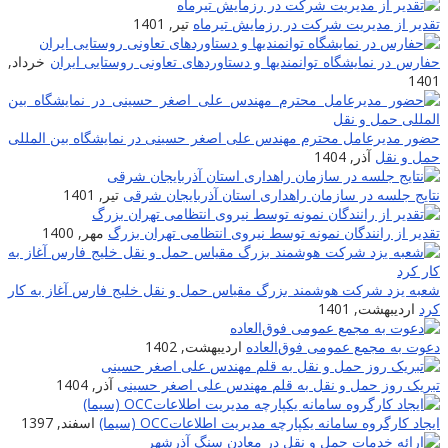
قدیر از مدیریت شرکت در رزمایش تیرماه
تیر, 1401
فارس در نمایشگاه توانمندیها و دستاوردهای تعاونی روستایی ایران
خرداد,
140
ضور مدیرعامل محترم مهندس علی اصغر حسینی در نمایشگاه بین المللی
مل و نقل
آذر, 1404
تایج جلسه در سازمان راهداری استان آذربایجان شرقی
تیر, 1401
قدیر از رانندگان نمونه توسط نیروی انتظامی تهران بزرگ
مهر, 1400
عبه یزد شرکت هوشمند بزرگ مقیاس حمل و نقل خلیج فارس آغاز به کار
رد
اردیبهشت, 1401
عوت به مجمع عمومی فوق‌العاده
اردیبهشت, 1402
بریک روز حمل و نقل به قلم مهندس علی اصغر حسینی
آذر, 1404
یجاد کارگروه سامانه یکپارچه مدیریت اطلاعاتOCC (سیما)
اسفند, 1397