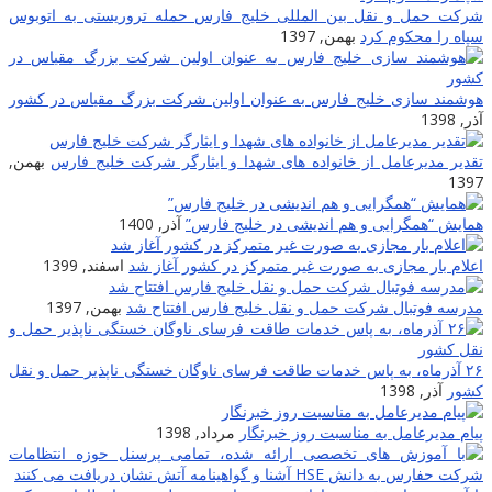
رکت حمل و نقل بین المللی خلیج فارس حمله تروریستی به اتوبوس
پاه را محکوم کرد
بهمن, 1397
وشمند سازی خلیج فارس به عنوان اولین شرکت بزرگ مقیاس در کشور
ذر, 1398
قدیر مدیرعامل از خانواده های شهدا و ایثارگر شرکت خلیج فارس
بهمن,
139
مایش “همگرایی و هم اندیشی در خلیج فارس”
آذر, 1400
علام بار مجازی به صورت غیر متمرکز در کشور آغاز شد
اسفند, 1399
درسه فوتبال شرکت حمل و نقل خلیج فارس افتتاح شد
بهمن, 1397
۲۶ آذرماه، به پاس خدمات طاقت فرسای ناوگان خستگی ناپذیر حمل و نقل
شور
آذر, 1398
یام مدیرعامل به مناسبت روز خبرنگار
مرداد, 1398