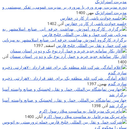
وره مدیریت بهره وری با مروری بر مدیریت عمومی، تفکر سیستمی و
دیریت استراتژیک
مهر, 1400
لسه حوادث ناشی از کار در حفارس
آذر, 1402
رگزاری کارگروه آموزش بهداشت حرفه ایی صنایع اسلامشهر به میزبانی
رکت حمل و نقل بین المللی خلیج فارس
اسفند, 1397
غاز بکار سامانه جدید خرید و حمل آرد نوع یک و دو در استان سمنان
آذر,
140
اعلام آمادگی شرکت غله منطقه یک برای عقد قرارداد ۷۰هزارتنی ذخیره
ازی گندم
بهمن, 1397
هارمین نمایشگاه بین‌المللی حمل و نقل، لجستیک و صنایع وابسته آسیا
رگزار ‌شد
آذر, 1398
یام تبریک مدیرعامل به مناسبت میلاد رسول اکرم
آبان, 1400