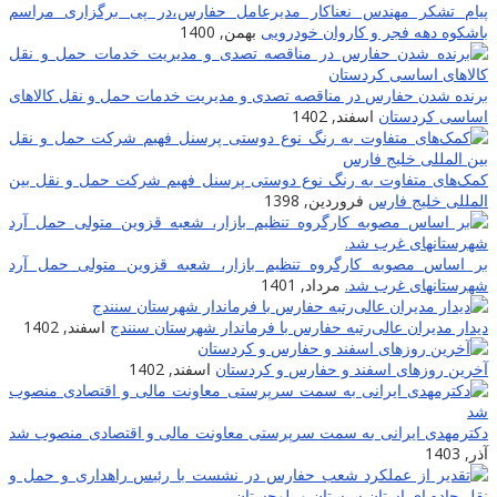
یام تشکر مهندس نعناکار مدیرعامل حفارس،در پی برگزاری مراسم
اشکوه دهه فجر و کاروان خودرویی
بهمن, 1400
رنده شدن حفارس در مناقصه تصدی و مدیریت خدمات حمل و نقل کالاهای
ساسی کردستان
اسفند, 1402
مک‌های متفاوت به رنگ نوع دوستی پرسنل فهیم شرکت حمل و نقل بین
لمللی خلیج فارس
فروردین, 1398
ر اساس مصوبه کارگروه تنظیم بازار، شعبه قزوین متولی حمل آرد
هرستانهای غرب شد.
مرداد, 1401
یدار مدیران عالی‌رتبه حفارس با فرماندار شهرستان سنندج
اسفند, 1402
خرین روزهای اسفند و حفارس و کردستان
اسفند, 1402
کترمهدی ایرانی به سمت سرپرستی معاونت مالی و اقتصادی منصوب شد
ذر, 1403