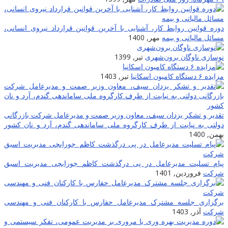
وره قوانین روابط کار، آشنایی با آخرین قوانین قرارداد نیروی انسانی،
سائل مالیاتی و بیمه
مهر, 1400
وسازی ناوگان برون‌شهری
تیر, 1399
ایده ۶ دستگاه کامیون اسکانیا
تیر, 1403
قدیر و تشکر یزدان سیف، معاون وزیر صمت و مدیرعامل شرکت بازرگانی
ولتی به نیابت از طرف کارگروه ملی ساماندهی گندم، آرد و نان کشور
همن, 1400
یام تسلیت مدیرعامل در پی درگذشت کاظم جورابچی مدیریت اسبق
رکت
فروردین, 1401
رگزاری جلسه مشترک مدیرعامل حفارس با کارکنان فنی و مهندسی
رکت
آذر, 1403