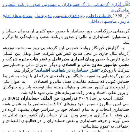
ذر, 1398
جلسات داخلی
,
رویدادهای عمومی
,
مدیرعامل
,
مصاحبه های خلیج
ارس
,
مناسبتهای داخلی
ردهمایی بزرگداشت روز حسابدار با حضور جمع کثیری از مدیران حسابدار
 مسئولین حسابداری و مالی و صدور بارنامه شعب و نمایندگی ها برگزار
د.
ه گزارش خبرنگار روابط عمومی این گردهمایی روز سه شنبه نوزدهم
ذرماه سال جاری در محل سالن کنفرانس شرکت حمل ونقل بین المللی
لیج فارس با حضور
پیمان اسراری مدیرعامل و عضو هیات مدیره شرکت
و
جتبی عباسپور معاون مالی و اقتصادی
و دیگر مدیران مالی و حسابرسی
رکت با رویکرد
“نقش حسابدارن در شفافیت اقتصادی”
برگزار شد.
ر این گردهمایی به تقویت جایگاه این جامعه ی حرفه ای با توجه به شرایط
ساس کنونی که مسئله مقابله با فساد مالی و اقتصادی به عنوان یکی
ز اولویت های کشور میباشد و میتواند زمینه ساز توسعه پایدار و جلوگیری
ز بروز تقلب، فساد و هدر رفت سرمایه های ملی شود تاکید شد.
فتنی است در سال۲۰۰۷
فدراسیون بین المللی حسابداران (IFAC)
در
سی امین سالروز تاسیس خود روزهای ۲تا ۸ ماه دسامبر را به عنوان هفته
سابداری انتخاب و به تمام اعضای خود در سراسر جهان پیشنهاد کرده در
ین هفته با برگزاری مراسم ویژه ای از حسابداران کشور خود تجلیل به
مل آورند و حرفه حسابداری و نقش حسابداران را در فعالیتهای اقتصادی و
جتماعی به عموم بشناسانند.
دین منظور جامعه حسابداران رسمی ایران و انجمن حسابداران خبره