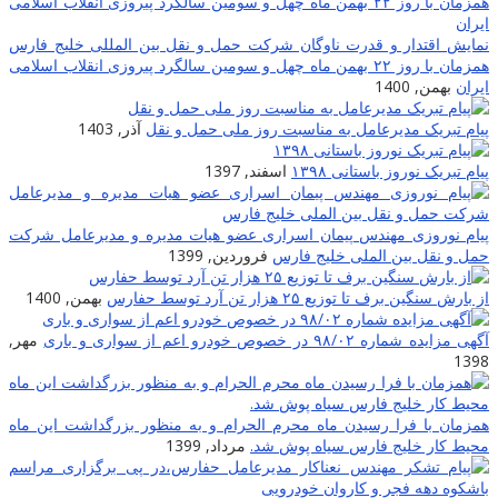
مایش اقتدار و قدرت ناوگان شرکت حمل و نقل بین المللی خلیج فارس
همزمان با روز ۲۲ بهمن ماه چهل و سومین سالگرد پیروزی انقلاب اسلامی
یران
بهمن, 1400
یام تبریک مدیرعامل به مناسبت روز ملی حمل و نقل
آذر, 1403
یام تبریک نوروز باستانی ۱۳۹۸
اسفند, 1397
یام نوروزی مهندس پیمان اسراری عضو هیات مدیره و مدیرعامل شرکت
مل و نقل بین الملی خلیج فارس
فروردین, 1399
ز بارش سنگین برف تا توزیع ۲۵ هزار تن آرد توسط حفارس
بهمن, 1400
گهی مزایده شماره ۹۸/۰۲ در خصوص خودرو اعم از سواری و باری
مهر,
139
مزمان با فرا رسیدن ماه محرم الحرام و به منظور بزرگداشت این ماه
حیط کار خلیج فارس سیاه پوش شد.
مرداد, 1399