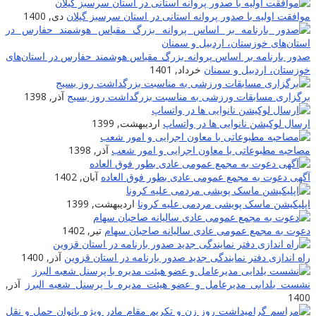
وافقت اولیه با صدور پروانه استانی در استان سرسبز گیلان
دی, 1400
دور بارنامه بر اساس پروانه بزرگ مقیاس هوشمند حفارس در استان‌های
وزستان، اردبیل و سمنان
خرداد, 1401
رگزاری مسابقات ورزشی به مناسبت بزرگداشت روز بسیج
آذر, 1398
رسال لوکیشن نانوایی ها در واتساپ
اردیبهشت, 1399
صاحبه مطبوعاتی با معاون اجرایی و امور شعب
آذر, 1398
گهی دعوت به مجمع عمومی عادی بطور فوق العاده
آبان, 1402
پلیکیشن ماسک پویشی مردمی علیه کرونا
اردیبهشت, 1399
عوت به مجمع عمومی عادی سالیانه صاحبان سهام
تیر, 1402
اه اندازی دفتر نمایندگی جدید صدور بارنامه در استان قزوین
آذر, 1400
شست یلدایی مدیرعامل و عضو هیئت مدیره با پرسنل شعبه البرز
آذر,
140