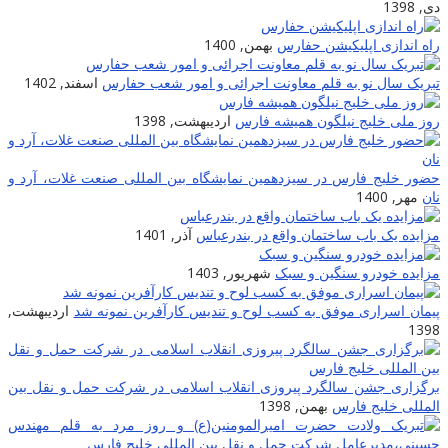
ی, 1398
اه اندازی اپلیکیشن حفارس
بهمن, 1400
بریک سال نو به قلم معاونت اجرائی و امور شعب حفارس
اسفند, 1402
وز ملی خلیج نیلگون همیشه فارس
اردیبهشت, 1398
ضور خلیج فارس در سیزدهمین نمایشگاه بین المللی صنعت غلات، آرد و
ان
مهر, 1400
زایده یک باب ساختمان واقع در بندرعباس
آذر, 1401
زایده خودرو سنگین و سبک
شهریور, 1403
یمان اسراری موفق به کسب لوح و تندیس کارآفرین نمونه شد
اردیبهشت,
139
رگزاری جشن سالگرد پیروزی انقلاب اسلامی در شرکت حمل و نقل بین
لمللی خلیج فارس
بهمن, 1398