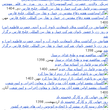
بریک ولادت حضرت امیرالمومنین(ع) و روز مرد به قلم مهندس
سینی،مدیرعامل شرکت حمل و نقل بین المللی خلیج فارس
دی, 1404
رامیداشت هفته دفاع مقدس در حمل و نقل بین المللی خلیج فارس
مهر,
140
مایش بزرگداشت میلاد باسعادت بانوی آب و آیینه، حضرت فاطمه (س) و
وز زن با حضور بانوان شرکت حمل و نقل بین المللی خلیج فارس برگزار
د
بهمن, 1398
گهی مناقصه تهیه و طبخ غذای پرسنل
بهمن, 1398
یام مدیرعامل در آستانه سال جدید
اسفند, 1400
فارس به تابلوی اصلی بازار دوم ارتقا پیدا کرد
مهر, 1403
لستان مقصد اولین هفته آبان مدیرعامل و معاون اجرایی و امورشعب
آبان,
140
وز جهانی کار و کارگر خجسته باد
اردیبهشت, 1398