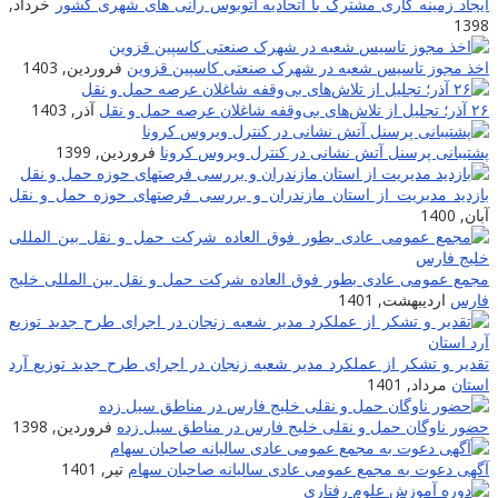
یجاد زمینه کارى مشترک با اتحادیه اتوبوس رانى هاى شهرى کشور
خرداد,
139
خذ مجوز تاسیس شعبه در شهرک صنعتی کاسپین قزوین
فروردین, 1403
 تجلیل از تلاش‌های بی‌وقفه شاغلان عرصه حمل و نقل
آذر, 1403
شتیبانی پرسنل آتش نشانی در کنترل ویروس کرونا
فروردین, 1399
ازدید مدیریت از استان مازندران و بررسی فرصتهای حوزه حمل و نقل
بان, 1400
جمع عمومی عادی بطور فوق العاده شرکت حمل و نقل بین المللی خلیج
ارس
اردیبهشت, 1401
قدیر و تشکر از عملکرد مدیر شعبه زنجان در اجرای طرح جدید توزیع آرد
ستان
مرداد, 1401
ضور ناوگان حمل و نقلی خلیج فارس در مناطق سیل زده
فروردین, 1398
گهی دعوت به مجمع عمومی عادی سالیانه صاحبان سهام
تیر, 1401