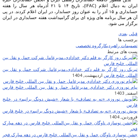
ایران به دنبال اعلام (IFAC)، تاریخ ۱۴ تا ۲۱ آذرماه هر سال را هفته
حسابداری و ۱۵ آذر را به عنوان روز حسابدار، در ایران اعلام کردند. در پی
ن هر سال برنامه های ویژه ای برای گرامیداشت هفته حسابداری در ایران
رگزار می شود.
بلی
بعدی
رچسب ها
صمیمات راهبردی
کارگروه تخصصی
ست های مرتبط
بریک روز کارگر به قلم دکتر خدادادی،مدیرعامل شرکت حمل و نقل بین
لمللی خلیج فارس
اردیبهشت, 1404
یام نوروزی دکتر خدادادی مدیرعامل حمل و نقل بین المللی خلیج فارس
سفند, 1403
ویش نوروزی «نه به تصادف» با شعار «شیش دونگ برانیم» در خلیج فارس
روردین, 1404
شن نوسازی ناوگان حمل و نقل بین‌المللی خلیج فارس در دهه مبارک فجر