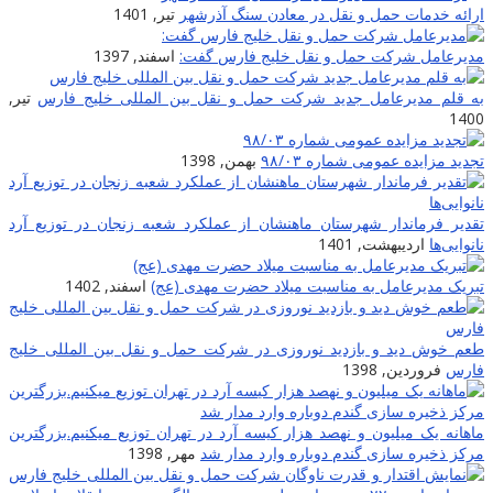
رائه خدمات حمل و نقل در معادن سنگ آذرشهر
تیر, 1401
دیرعامل شرکت حمل و نقل خلیج فارس گفت:
اسفند, 1397
ه قلم مدیرعامل جدید شرکت حمل و نقل بین المللی خلیج فارس
تیر,
140
جدید مزایده عمومی شماره ۹۸/۰۳
بهمن, 1398
قدیر فرماندار شهرستان ماهنشان از عملکرد شعبه زنجان در توزیع آرد
انوایی‌ها
اردیبهشت, 1401
بریک مدیرعامل به مناسبت میلاد حضرت مهدی (عج)
اسفند, 1402
عم خوش دید و بازدید نوروزی در شرکت حمل و نقل بین المللى خلیج
ارس
فروردین, 1398
اهانه یک میلیون و نهصد هزار کیسه آرد در تهران توزیع میکنیم.بزرگترین
رکز ذخیره سازی گندم دوباره وارد مدار شد
مهر, 1398