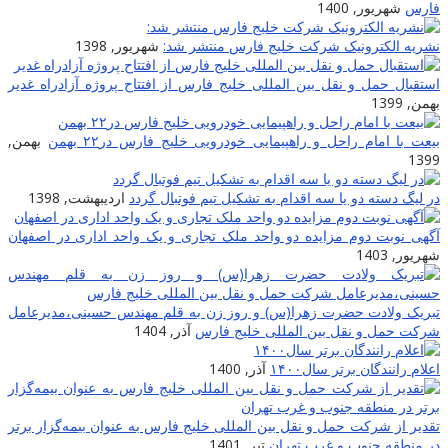
ارس
شهریور, 1400
شریه الکترونیک شرکت خلیج فارس منتشر شد:
شهریور, 1398
ستقبال حمل و نقل بین المللی خلیج فارس از افتتاح پروژه آزادراه غدیر
همن, 1399
یعت با امام راحل و راهپیمایی خودرویی خلیج فارس در۲۲ بهمن
بهمن,
139
ر لیگ دسته دو یا سه اقدام به تشکیل تیم فوتبال گردد
اردیبهشت, 1398
گهی نوبت دوم مزایده دو واحد ملک تجاری و یک واحد اداری در اصفهان
هریور, 1403
بریک ولادت حضرت زهرا(س) و روز زن به قلم مهندس حسینی،مدیرعامل
رکت حمل و نقل بین المللی خلیج فارس
آذر, 1404
علام رانندگان برتر سال۱۴۰۰
آذر, 1400
قدیر از شرکت حمل و نقل بین المللی خلیج فارس به عنوان بیمه‌گزار برتر
ر منطقه جنوب و غرب تهران
تیر, 1401