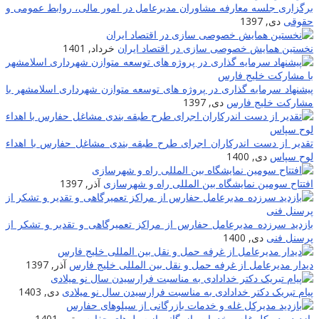
رگزاری جلسه معارفه مشاوران مدیرعامل در امور مالی، روابط عمومی و
قوقی
دی, 1397
خستین همایش خصوصی سازی در اقتصاد ایران
خرداد, 1401
یشنهاد سرمایه گذاری در پروژه های توسعه متوازن شهرداری اسلامشهر با
شارکت خلیج فارس
دی, 1397
قدیر از دست اندرکاران اجرای طرح طبقه بندی مشاغل حفارس با اهداء
وح سپاس
دی, 1400
فتتاح سومین نمایشگاه بین المللی راه و شهرسازی
آذر, 1397
ازدید سرزده مدیرعامل حفارس از مراکز تعمیرگاهی و تقدیر و تشکر از
رسنل فنی
دی, 1400
یدار مدیرعامل از غرفه حمل و نقل بین المللی خلیج فارس
آذر, 1397
یام تبریک دکتر خدادادی به مناسبت فرارسیدن سال نو میلادی
دی, 1403
ازدید مدیرکل غله و خدمات بازرگانی از سیلوهای حفارس
تیر, 1401