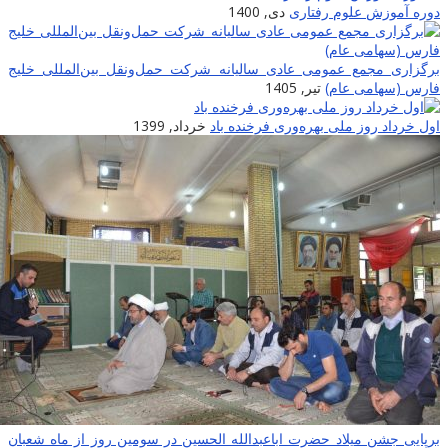
وره آموزش علوم رفتاری
دی, 1400
رگزاری مجمع عمومی عادی سالیانه شرکت حمل‌ونقل بین‌المللی خلیج
ارس (سهامی عام)
تیر, 1405
ول خرداد روز ملی بهره‌وری فرخنده باد
خرداد, 1399
رپایى جشن میلاد حضرت اباعبدالله الحسین در سومین روز از ماه شعبان