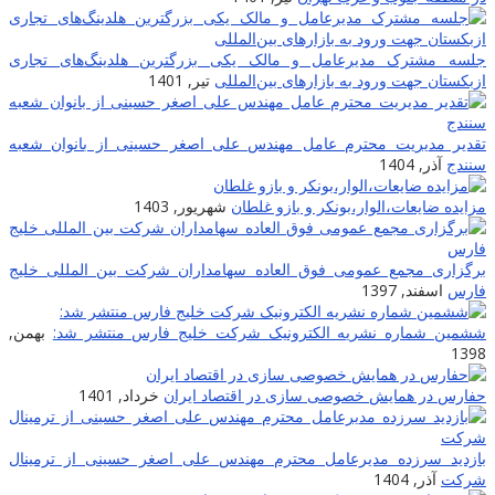
جلسه مشترک مدیرعامل و مالک یکی بزرگترین هلدینگ‌‎های تجاری
زبکستان جهت ورود به بازارهای بین‌المللی
تیر, 1401
قدیر مدیریت محترم عامل مهندس علی اصغر حسینی از بانوان شعبه
نندج
آذر, 1404
زایده ضایعات‌،الوار،بونکر و بازو غلطان
شهریور, 1403
رگزاری مجمع عمومی فوق العاده سهامداران شرکت بین المللی خلیج
ارس
اسفند, 1397
شمین شماره نشریه الکترونیک شرکت خلیج فارس منتشر شد:
بهمن,
139
فارس در همایش خصوصی سازی در اقتصاد ایران
خرداد, 1401
ازدید سرزده مدیرعامل محترم مهندس علی اصغر حسینی از ترمینال
رکت
آذر, 1404