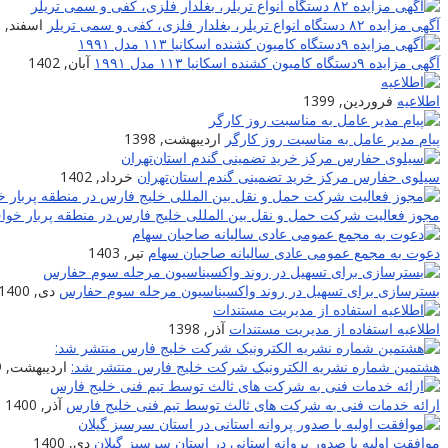
آگهی مزایده ۸۲ دستگاه انواع تریلر، بغلدار فلزی، کفی و سمی تریلر
اسفند, 1400
آگهی مزایده ۹دستگاه کامیون کشنده اسکانیا ۱۱۳ مدل ۱۹۹۱
آبان, 1402
اطلاعیه
فروردین, 1399
پیام مدیر عامل به مناسبت روز کارگر
اردیبهشت, 1398
سیلوی حفارس مرکز خرید تضمینی گندم استان‌تهران
خرداد, 1402
مجوز فعالیت شرکت حمل و نقل بین المللی خلیج فارس در منطقه پربار خو
دعوت به مجمع عمومی عادی سالیانه صاحبان سهام
تیر, 1403
بسترسازی برای تسهیل در روند واکسیناسیون مرحله سوم حفارس
دی, 1400
اطلاعیه استفاده از مدیریت مستندات
آذر, 1398
هشتمین شماره نشریه الکترونیک شرکت خلیج فارس منتشر شد:
اردیبهشت, 1399
ارائه خدمات فنی به شرکت های ثالث توسط تیم فنی خلیج فارس
آذر, 1400
موافقت اولیه با صدور پروانه استانی در استان سرسبز گیلان
دی, 1400