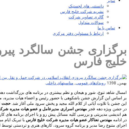
سایر
دانستنی های لجستیک
نشریه شرکت خلیج فارس
گالری تصاویر شرکت
سوالات متداول
تماس با ما
ارتباط با مسئولین دفتر مرکزی
برگزاری جشن سالگرد پیرو
خلیج فارس
بهمن, 1398
رویدادهای عمومی
,
مناسبتهای داخلی
امسال شاهد تنوع، شور و هیجان و نظم بیشتری در برنامه های بزرگداشت ده
بر اساس این گزارش جشن باشکوهی با حضور رئیس و اعضاء هیات مدیره، مدیران و کارکنان ترمینال مرکزی روز دوشنبه ۲۱ بهمن سال جاری 
این جشن با تلاوت آیاتی از کلام الله مجید و پخش سرود ملی آغاز شد.
حجت ال
در جشن ویژه دهه فجر
مهندس اسراری مدیرعامل و عضو هیات مدیره شرک
هم اندیشی مدیریتی و بررسی کلیه مسائل پیش رو و با اجرای برنامه های کارب
در ادامه
مهندس نعناکار عضو هیات مدیره شرکت خلیج فارس
با تبریک ایام 
اجرای متنوع رضا مدبر و برنامه گروه سرود، کارهای هنری و تردستی توسط است