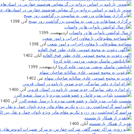
صدور بارنامه بر اساس پروانه بزرگ مقیاس هوشمند حفارس در استان‌های خو
برگزاری مسابقات ورزشی به مناسبت بزرگداشت روز بسیج
آذر, 1398
ارسال لوکیشن نانوایی ها در واتساپ
اردیبهشت, 1399
مصاحبه مطبوعاتی با معاون اجرایی و امور شعب
آذر, 1398
آگهی دعوت به مجمع عمومی عادی بطور فوق العاده
آبان, 1402
اپلیکیشن ماسک پویشی مردمی علیه کرونا
اردیبهشت, 1399
دعوت به مجمع عمومی عادی سالیانه صاحبان سهام
تیر, 1402
راه اندازی دفتر نمایندگی جدید صدور بارنامه در استان قزوین
آذر, 1400
نشست یلدایی مدیرعامل و عضو هیئت مدیره با پرسنل شعبه البرز
آذر, 1400
مراسم گرامیداشت روز زن و تکریم مقام مادر ویژه بانوان حمل و نقل بین ا
تقدیر از همکار بازنشسته
آبان, 1400