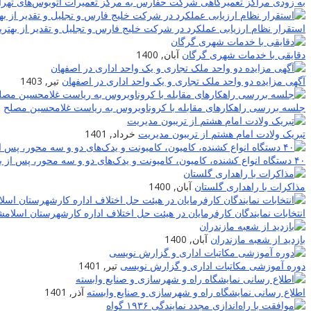
به زودی مراکز تعمیرگاهی شرکت حفارس به مرکز تعمیرات اتوبوس‌های تهران
استقرار نظام ارزیابی عملکرد در شرکت خلیج فارس و تجلیل و تقدیر از بهترین
دقایقی با خدمات شهری گرگان
آبان, 1400
آگهی مزایده دو واحد ملک تجاری و یک واحد اداری در اصفهان
تیر, 1403
جلسه بررسی راهکارهای مقابله با کروناویروس به ریاست غلامحسین مصلح
ا
تبریک ولادت امام هشتم از تریبون مدیریت
خرداد, 1401
۴۰ دستگاه انواع کشنده، کامیون، کامیونت و یدک‌های دو و سه محور، پس از بازسازی و تعمیر به چرخه حمل شرکت حمل و نقل خلیج فارس برگشتند
مذاکرات با راهداری گلستان
آبان, 1400
انتخابات نمایندگان کارفرمایان در هیئت حل اختلاف اداره کارشهرستان اسلام
بازدید از شعبه مازندران
آبان, 1400
دوره آموزشی مکاتبات اداری و گزارش نویسی
تیر, 1401
اطلاع رسانی نمایشگاه راه و شهرسازی و صنایع وابسته
آذر, 1401