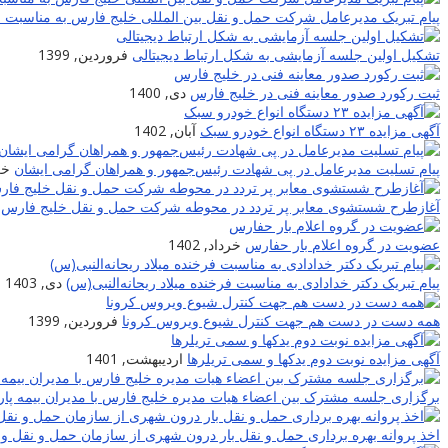
پیام تبریک مدیرعامل شرکت حمل و نقل بین المللی خلیج فارس به مناسبت نوروز
تشکیل اولین جلسه آزمایشی به شکل ارتباط دیجیتالی
فروردین, 1399
ثبت رکورد صدور معاینه فنی در خلیج فارس
دی, 1400
آگهی مزایده ۲۳ دستگاه انواع خودرو سبک
آبان, 1402
پیام تسلیت مدیرعامل در پی شهادت‌ رئیس‌جمهور و همراهان گرامی ایشان
خرد
آغازطرح شستشوی معابر پر تردد در محوطه شرکت حمل و نقل خلیج فارس
عضویت در گروه اعلام بار حفارس
خرداد, 1402
پیام تبریک دکتر خدادادی به مناسبت فرخنده میلاد ریحانه‌النبی(س)
دی, 1403
همه دست در دست هم جهت کنترل شیوع ویروس کرونا
فروردین, 1399
آگهی مزایده نوبت دوم یدکها و سمی تریلرها
اردیبهشت, 1401
برگزاری جلسه مشترک بین اعضاء هیات مدیره خلیج فارس با مدیران بیمه پار
اخذ پروانه بهره برداری حمل و نقل بار درون شهری از سازمان حمل و نقل و 