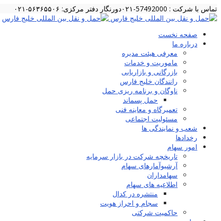
تماس با شرکت : 57492000-۰۲۱
دورنگار دفتر مرکزی: ۵۶۳۶۵۵۰۶-۰۲۱
صفحه نخست
درباره ما
معرفی هیئت مدیره
ماموریت و خدمات
بازرگانی و بازاریابی
رانندگان خلیج فارس
ناوگان و برنامه ریزی حمل
حمل پسماند
تعمیرگاه و معاینه فنی
مسئولیت اجتماعی
شعب و نمایندگی ها
رخدادها
امور سهام
تاریخچه شرکت در بازار سرمایه
آرشیوآمارهای سهام
سهامداران
اطلاعیه های سهام
منتشره در کدال
سجام و احراز هویت
حاکمیت شرکتی