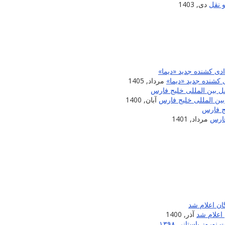
 نقل
دی, 1403
 کشنده جدید «دیما»
مرداد, 1405
آبان, 1400
مرداد, 1401
اعلام شد
آذر, 1400