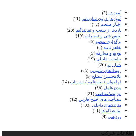
آموزش
(5)
آموزش درون سازمانی
(11)
اخبار صنعت
(17)
بازدید از شعب و نمایندگیها
(23)
بخش فنی و تعمیرات
(10)
برگزاری مجمع
(6)
تفاهم نامه
(3)
تودیع و معارفه
(6)
جلسات داخلی
(19)
حمل بار
(26)
رویدادهای عمومی
(65)
غلامحسین مصلح
(6)
فراخوان / بخشنامه / نشریات
(14)
مدیرعامل
(36)
مزایده/مناقصه
(21)
مصاحبه های خلیج فارس
(12)
مناسبتهای داخلی
(103)
نمایشگاه ها
(11)
ورزشی
(4)
اطلاعات شرکت