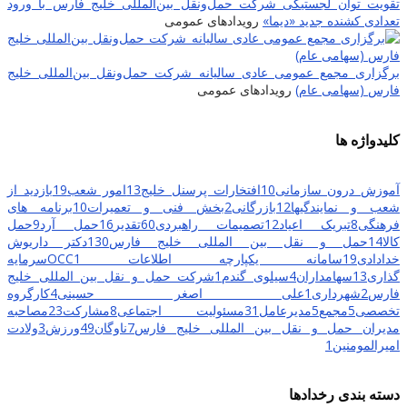
تقویت توان لجستیکی شرکت حمل‌ونقل بین‌المللی خلیج فارس با ورود
تعدادی کشنده جدید «دیما»
رویدادهای عمومی
برگزاری مجمع عمومی عادی سالیانه شرکت حمل‌ونقل بین‌المللی خلیج
فارس (سهامی عام)
رویدادهای عمومی
کلیدواژه ها
آموزش درون سازمانی
10
افتخارات پرسنل خلیج
13
امور شعب
19
بازدید از
شعب و نمایندگیها
12
بازرگانی
2
بخش فنی و تعمیرات
10
برنامه های
فرهنگی
8
تبریک اعیاد
12
تصمیمات راهبردی
60
تقدیر
16
حمل آرد
9
حمل
کالا
14
حمل و نقل بین المللی خلیج فارس
130
دکتر داریوش
خدادادی
19
سامانه یکپارچه اطلاعات OCC
1
سرمایه
گذاری
13
سهامداران
4
سیلوی گندم
1
شرکت حمل و نقل بین المللی خلیج
فارس
2
شهرداری
1
علی اصغر حسینی
4
کارگروه
تخصصی
5
مجمع
5
مدیرعامل
31
مسئولیت اجتماعی
8
مشارکت
23
مصاحبه
مدیران حمل و نقل بین المللی خلیج فارس
7
ناوگان
49
ورزش
3
ولادت
امیرالمومنین
1
دسته بندی رخدادها