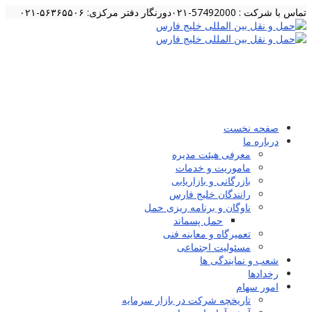
تماس با شرکت : 57492000-۰۲۱
دورنگار دفتر مرکزی: ۵۶۳۶۵۵۰۶-۰۲۱
صفحه نخست
درباره ما
معرفی هیئت مدیره
ماموریت و خدمات
بازرگانی و بازاریابی
رانندگان خلیج فارس
ناوگان و برنامه ریزی حمل
حمل پسماند
تعمیرگاه و معاینه فنی
مسئولیت اجتماعی
شعب و نمایندگی ها
رخدادها
امور سهام
تاریخچه شرکت در بازار سرمایه