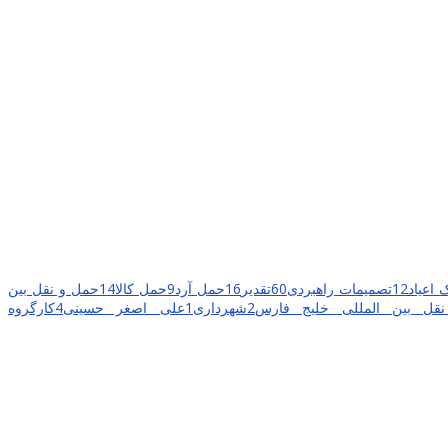
 اعیاد
12
تصمیمات راهبردی
60
تقدیر
16
حمل آرد
9
حمل کالا
14
حمل و نقل بین
ل بین المللی خلیج فارس
2
شهرداری
1
علی اصغر حسینی
4
کارگروه