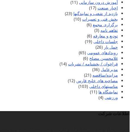
آموزش درون سازمانی
(11)
اخبار صنعت
(17)
بازدید از شعب و نمایندگیها
(23)
بخش فنی و تعمیرات
(10)
برگزاری مجمع
(6)
تفاهم نامه
(3)
تودیع و معارفه
(6)
جلسات داخلی
(19)
حمل بار
(26)
رویدادهای عمومی
(65)
غلامحسین مصلح
(6)
فراخوان / بخشنامه / نشریات
(14)
مدیرعامل
(36)
مزایده/مناقصه
(21)
مصاحبه های خلیج فارس
(12)
مناسبتهای داخلی
(103)
نمایشگاه ها
(11)
ورزشی
(4)
اطلاعات شرکت
شرکت حمل و نقل بین المللی خلیج فارس به عنوان یکی از شرکتهای توانمند