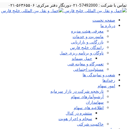
تماس با شرکت : 57492000-۰۲۱
دورنگار دفتر مرکزی: ۵۶۳۶۵۵۰۶-۰۲۱
صفحه نخست
درباره ما
معرفی هیئت مدیره
ماموریت و خدمات
بازرگانی و بازاریابی
رانندگان خلیج فارس
ناوگان و برنامه ریزی حمل
حمل پسماند
تعمیرگاه و معاینه فنی
مسئولیت اجتماعی
شعب و نمایندگی ها
رخدادها
امور سهام
تاریخچه شرکت در بازار سرمایه
آرشیوآمارهای سهام
سهامداران
اطلاعیه های سهام
منتشره در کدال
سجام و احراز هویت
حاکمیت شرکتی