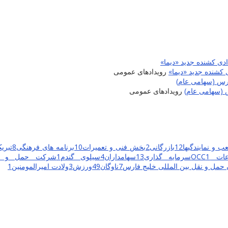
 کشنده جدید «دیما»
رویدادهای عمومی
 (سهامی عام)
رویدادهای عمومی
ب و نمایندگیها
12
بازرگانی
2
بخش فنی و تعمیرات
10
برنامه های فرهنگی
8
تبریک
ت OCC
1
سرمایه گذاری
13
سهامداران
4
سیلوی گندم
1
شرکت حمل و نق
حمل و نقل بین المللی خلیج فارس
7
ناوگان
49
ورزش
3
ولادت امیرالمومنین
1