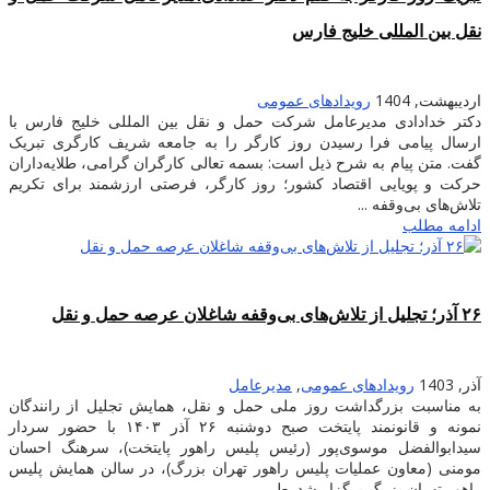
نقل بین المللی خلیج فارس
اردیبهشت, 1404
رویدادهای عمومی
دکتر خدادادی مدیرعامل شرکت حمل و نقل بین المللی خلیج فارس با
ارسال پیامی فرا رسیدن روز کارگر را به جامعه شریف کارگری تبریک
گفت. متن پیام به شرح ذیل است: بسمه تعالی کارگران گرامی، طلایه‌داران
حرکت و پویایی اقتصاد کشور؛ روز کارگر، فرصتی ارزشمند برای تکریم
تلاش‌های بی‌وقفه ...
ادامه مطلب
۲۶ آذر؛ تجلیل از تلاش‌های بی‌وقفه شاغلان عرصه حمل و نقل
آذر, 1403
رویدادهای عمومی
,
مدیرعامل
به مناسبت بزرگداشت روز ملی حمل و نقل، همایش تجلیل از رانندگان
نمونه و قانونمند پایتخت صبح دوشنبه ۲۶ آذر ۱۴۰۳ با حضور سردار
سیدابوالفضل موسوی‌پور (رئیس پلیس راهور پایتخت)، سرهنگ احسان
مومنی (معاون عملیات پلیس راهور تهران بزرگ)، در سالن همایش پلیس
راهور تهران بزرگ برگزار شد. طی ...