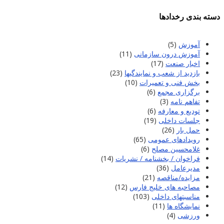
دسته بندی رخدادها
آموزش
(5)
آموزش درون سازمانی
(11)
اخبار صنعت
(17)
بازدید از شعب و نمایندگیها
(23)
بخش فنی و تعمیرات
(10)
برگزاری مجمع
(6)
تفاهم نامه
(3)
تودیع و معارفه
(6)
جلسات داخلی
(19)
حمل بار
(26)
رویدادهای عمومی
(65)
غلامحسین مصلح
(6)
فراخوان / بخشنامه / نشریات
(14)
مدیرعامل
(36)
مزایده/مناقصه
(21)
مصاحبه های خلیج فارس
(12)
مناسبتهای داخلی
(103)
نمایشگاه ها
(11)
ورزشی
(4)