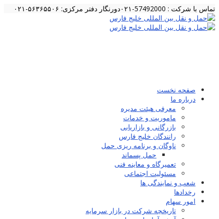
تماس با شرکت : 57492000-۰۲۱
دورنگار دفتر مرکزی: ۵۶۳۶۵۵۰۶-۰۲۱
صفحه نخست
درباره ما
معرفی هیئت مدیره
ماموریت و خدمات
بازرگانی و بازاریابی
رانندگان خلیج فارس
ناوگان و برنامه ریزی حمل
حمل پسماند
تعمیرگاه و معاینه فنی
مسئولیت اجتماعی
شعب و نمایندگی ها
رخدادها
امور سهام
تاریخچه شرکت در بازار سرمایه