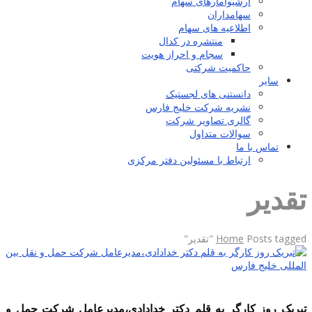
آرشیوآمارهای سهام
سهامداران
اطلاعیه های سهام
منتشره در کدال
سجام و احراز هویت
حاکمیت شرکتی
سایر
دانستنی های لجستیک
نشریه شرکت خلیج فارس
گالری تصاویر شرکت
سوالات متداول
تماس با ما
ارتباط با مسئولین دفتر مرکزی
تقدیر
Posts tagged "تقدیر"
Home
تبریک روز کارگر به قلم دکتر خدادادی،مدیرعامل شرکت حمل و