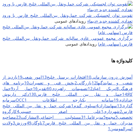
تقویت توان لجستیکی شرکت حمل‌ونقل بین‌المللی خلیج فارس با ورود
تعدادی کشنده جدید «دیما»
رویدادهای عمومی
برگزاری مجمع عمومی عادی سالیانه شرکت حمل‌ونقل بین‌المللی خلیج
فارس (سهامی عام)
رویدادهای عمومی
کلیدواژه ها
آموزش درون سازمانی
10
افتخارات پرسنل خلیج
13
امور شعب
19
بازدید از
شعب و نمایندگیها
12
بازرگانی
2
بخش فنی و تعمیرات
10
برنامه های
فرهنگی
8
تبریک اعیاد
12
تصمیمات راهبردی
60
تقدیر
16
حمل آرد
9
حمل
کالا
14
حمل و نقل بین المللی خلیج فارس
130
دکتر داریوش
خدادادی
19
سامانه یکپارچه اطلاعات OCC
1
سرمایه
گذاری
13
سهامداران
4
سیلوی گندم
1
شرکت حمل و نقل بین المللی خلیج
فارس
2
شهرداری
1
علی اصغر حسینی
4
کارگروه
تخصصی
5
مجمع
5
مدیرعامل
31
مسئولیت اجتماعی
8
مشارکت
23
مصاحبه
مدیران حمل و نقل بین المللی خلیج فارس
7
ناوگان
49
ورزش
3
ولادت
امیرالمومنین
1