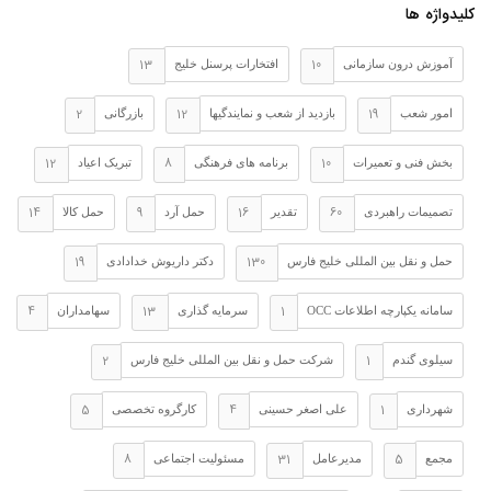
کلیدواژه ها
13
10
آموزش درون سازمانی
افتخارات پرسنل خلیج
2
12
19
امور شعب
بازدید از شعب و نمایندگیها
بازرگانی
12
8
10
بخش فنی و تعمیرات
برنامه های فرهنگی
تبریک اعیاد
14
9
16
60
تصمیمات راهبردی
تقدیر
حمل آرد
حمل کالا
19
130
حمل و نقل بین المللی خلیج فارس
دکتر داریوش خدادادی
4
13
1
سامانه یکپارچه اطلاعات OCC
سرمایه گذاری
سهامداران
2
1
سیلوی گندم
شرکت حمل و نقل بین المللی خلیج فارس
5
4
1
شهرداری
علی اصغر حسینی
کارگروه تخصصی
8
31
5
مجمع
مدیرعامل
مسئولیت اجتماعی