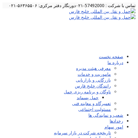
تماس با شرکت : 57492000-۰۲۱
دورنگار دفتر مرکزی: ۵۶۳۶۵۵۰۶-۰۲۱
صفحه نخست
درباره ما
معرفی هیئت مدیره
ماموریت و خدمات
بازرگانی و بازاریابی
رانندگان خلیج فارس
ناوگان و برنامه ریزی حمل
حمل پسماند
تعمیرگاه و معاینه فنی
مسئولیت اجتماعی
شعب و نمایندگی ها
رخدادها
امور سهام
تاریخچه شرکت در بازار سرمایه