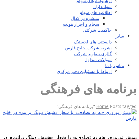
آرشیوآمارهای سهام
سهامداران
اطلاعیه های سهام
منتشره در کدال
سجام و احراز هویت
حاکمیت شرکتی
سایر
دانستنی های لجستیک
نشریه شرکت خلیج فارس
گالری تصاویر شرکت
سوالات متداول
تماس با ما
ارتباط با مسئولین دفتر مرکزی
برنامه های فرهنگی
Posts tagged "برنامه های فرهنگی"
Home
پویش نوروزی «نه به تصادف» با شعار «شیش دونگ برانیم» در