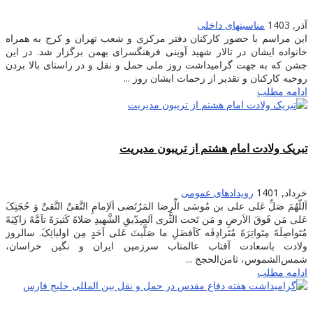
آذر, 1403
مناسبتهای داخلی
این مراسم با حضور کارکنان دفتر مرکزی و شعب تهران و کرج به همراه
خانواده ایشان در تالار شهید آوینی فرهنگسرای بهمن برگزار شد. در این
جشن که به جهت گرامیداشت روز ملی حمل و نقل و در راستای بالا بردن
روحیه‌ کارکنان و تقدیر از زحمات ایشان روز ...
ادامه مطلب
تبریک ولادت امام هشتم از تریبون مدیریت
خرداد, 1401
رویدادهای عمومی
اَللّهُمَ صَلِّ عَلی علی بن مُوسَی الِّرِضا المَرُتَضی اَلاِمامِ التَّقیِّ النَّقیِّ وَ حُجَتِکَ
عَلی مَن فَوقَ الاَرضِ و مَن تَحت الثَّری اَلصِدّیقِ الشَّهیدِ صَلاهً کَثیرَهً تآمَّهً زاکِیَهً
مُتَواصِلَهً مِتَواتِرَهً مُتَرادِفَه کَاَفضَلِ ما صَلَّیتَ عَلی اَحَدٍ مِن اولیائِکَ. سالروز
ولادت باسعادت آفتاب عالمتاب سرزمین ایران و نگین خراسان،
شمس‌الشموس، ثامن‌الحجج ...
ادامه مطلب