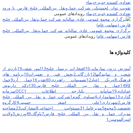
تقویت توان لجستیکی شرکت حمل‌ونقل بین‌المللی خلیج فارس با ورود
تعدادی کشنده جدید «دیما»
رویدادهای عمومی
برگزاری مجمع عمومی عادی سالیانه شرکت حمل‌ونقل بین‌المللی خلیج
فارس (سهامی عام)
رویدادهای عمومی
کلیدواژه ها
آموزش درون سازمانی
10
افتخارات پرسنل خلیج
13
امور شعب
19
بازدید از
شعب و نمایندگیها
12
بازرگانی
2
بخش فنی و تعمیرات
10
برنامه های
فرهنگی
8
تبریک اعیاد
12
تصمیمات راهبردی
60
تقدیر
16
حمل آرد
9
حمل
کالا
14
حمل و نقل بین المللی خلیج فارس
130
دکتر داریوش
خدادادی
19
سامانه یکپارچه اطلاعات OCC
1
سرمایه
گذاری
13
سهامداران
4
سیلوی گندم
1
شرکت حمل و نقل بین المللی خلیج
فارس
2
شهرداری
1
علی اصغر حسینی
4
کارگروه
تخصصی
5
مجمع
5
مدیرعامل
31
مسئولیت اجتماعی
8
مشارکت
23
مصاحبه
مدیران حمل و نقل بین المللی خلیج فارس
7
ناوگان
49
ورزش
3
ولادت
امیرالمومنین
1