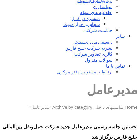
آرشیوآمارهای سهام
سهامداران
اطلاعیه های سهام
منتشره در کدال
سجام و احراز هویت
حاکمیت شرکتی
سایر
دانستنی های لجستیک
نشریه شرکت خلیج فارس
گالری تصاویر شرکت
سوالات متداول
تماس با ما
ارتباط با مسئولین دفتر مرکزی
مدیرعامل
Home
مناسبتهای داخلی
Archive by category "مدیرعامل"
نخستین جلسه رسمی مدیرعامل جدید شرکت حمل‌ونقل بین‌المللی
خلیج فارس برگزار شد