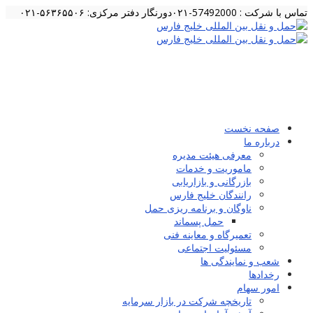
تماس با شرکت : 57492000-۰۲۱
دورنگار دفتر مرکزی: ۵۶۳۶۵۵۰۶-۰۲۱
صفحه نخست
درباره ما
معرفی هیئت مدیره
ماموریت و خدمات
بازرگانی و بازاریابی
رانندگان خلیج فارس
ناوگان و برنامه ریزی حمل
حمل پسماند
تعمیرگاه و معاینه فنی
مسئولیت اجتماعی
شعب و نمایندگی ها
رخدادها
امور سهام
تاریخچه شرکت در بازار سرمایه