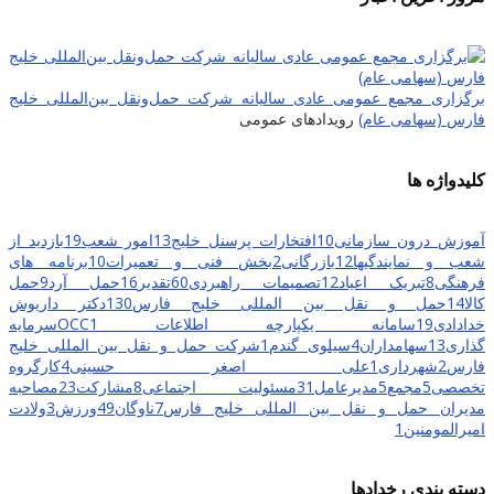
برگزاری مجمع عمومی عادی سالیانه شرکت حمل‌ونقل بین‌المللی خلیج
فارس (سهامی عام)
رویدادهای عمومی
کلیدواژه ها
آموزش درون سازمانی
10
افتخارات پرسنل خلیج
13
امور شعب
19
بازدید از
شعب و نمایندگیها
12
بازرگانی
2
بخش فنی و تعمیرات
10
برنامه های
فرهنگی
8
تبریک اعیاد
12
تصمیمات راهبردی
60
تقدیر
16
حمل آرد
9
حمل
کالا
14
حمل و نقل بین المللی خلیج فارس
130
دکتر داریوش
خدادادی
19
سامانه یکپارچه اطلاعات OCC
1
سرمایه
گذاری
13
سهامداران
4
سیلوی گندم
1
شرکت حمل و نقل بین المللی خلیج
فارس
2
شهرداری
1
علی اصغر حسینی
4
کارگروه
تخصصی
5
مجمع
5
مدیرعامل
31
مسئولیت اجتماعی
8
مشارکت
23
مصاحبه
مدیران حمل و نقل بین المللی خلیج فارس
7
ناوگان
49
ورزش
3
ولادت
امیرالمومنین
1
دسته بندی رخدادها