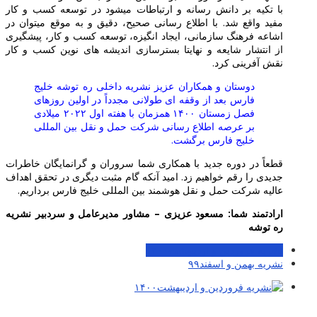
با تکیه بر دانش رسانه و ارتباطات میشود در توسعه کسب و کار
مفید واقع شد. با اطلاع رسانی صحیح، دقیق و به موقع میتوان در
اشاعه فرهنگ سازمانی، ایجاد انگیزه، توسعه کسب و کار، پیشگیری
از انتشار شایعه و نهایتا بسترسازی اندیشه های نوین کسب و کار
نقش آفرینی کرد.
دوستان و همکاران عزیز نشریه داخلی ره توشه خلیج
فارس بعد از وقفه ای طولانی مجدداً در اولین روزهای
فصل زمستان ۱۴۰۰ همزمان با هفته اول ۲۰۲۲ میلادی
بر عرصه اطلاع رسانی شرکت حمل و نقل بین المللی
خلیج فارس برگشت.
قطعاً در دوره جدید با همکاری شما سروران و گرانمایگان خاطرات
جدیدی را رقم خواهیم زد. امید آنکه گام مثبت دیگری در تحقق اهداف
عالیه شرکت حمل و نقل هوشمند بین المللی خلیج فارس برداریم.
ارادتمند شما: مسعود عزیزی – مشاور مدیرعامل و سردبیر نشریه
ره توشه
نشریه فروردین و اردیبهشت۱۴۰۰
نشریه بهمن و اسفند۹۹