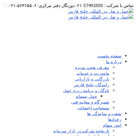
تماس با شرکت : 57492000-۰۲۱
دورنگار دفتر مرکزی: ۵۶۳۶۵۵۰۶-۰۲۱
صفحه نخست
درباره ما
معرفی هیئت مدیره
ماموریت و خدمات
بازرگانی و بازاریابی
رانندگان خلیج فارس
ناوگان و برنامه ریزی حمل
حمل پسماند
تعمیرگاه و معاینه فنی
مسئولیت اجتماعی
شعب و نمایندگی ها
رخدادها
امور سهام
تاریخچه شرکت در بازار سرمایه