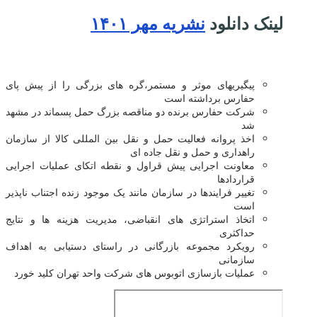
لینک دانلود
نشریه مهر ۱۴۰۱
پیگیریهای موثر و مستمر،گره های بزرگی را از پیش پای
حفارس برداشته است
شرکت حفارس برنده دو مناقصه بزرگ حمل پسماند در مشهد
شد
اخذ پروانه فعالیت حمل و نقل بین المللی کالا از سازمان
راهداری و حمل و نقل جاده ای
معاونت اجرایی پیش قراول و نقطه اتکای عملیات اجرایی
قراردادها
تغییر فرایندها در سازمان مانند یک موجود زنده اجتناب ناپذیر
است
اتخاذ استراتژی های انقباضی، مدیریت هزینه ها و نتایج
حداکثری
رویکرد مجموعه بازرگانی در راستای دستیابی به اهداف
سازمانی
عملیات بازسازی اتوبوس های شرکت واحد تهران کلید خورد