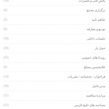
بخش فنی و تعمیرات
(10)
برگزاری مجمع
(6)
تفاهم نامه
(3)
تودیع و معارفه
(6)
جلسات داخلی
(19)
حمل بار
(26)
رویدادهای عمومی
(65)
غلامحسین مصلح
(6)
فراخوان / بخشنامه / نشریات
(14)
مدیرعامل
(36)
مزایده/مناقصه
(21)
مصاحبه های خلیج فارس
(12)