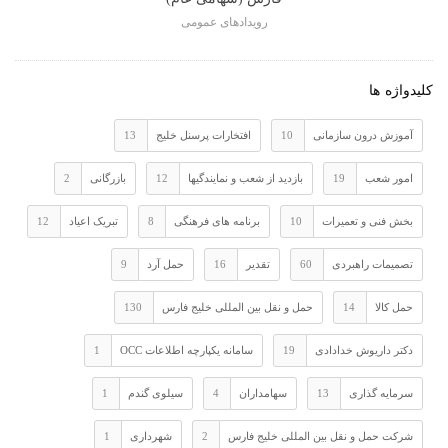
رویدادهای عمومی
کلیدواژه ها
آموزش درون سازمانی
10
افتخارات پرسنل خلیج
13
امور شعب
19
بازدید از شعب و نمایندگیها
12
بازرگانی
2
بخش فنی و تعمیرات
10
برنامه های فرهنگی
8
تبریک اعیاد
12
تصمیمات راهبردی
60
تقدیر
16
حمل آرد
9
حمل کالا
14
حمل و نقل بین المللی خلیج فارس
130
دکتر داریوش خدادادی
19
سامانه یکپارچه اطلاعات OCC
1
سرمایه گذاری
13
سهامداران
4
سیلوی گندم
1
شرکت حمل و نقل بین المللی خلیج فارس
2
شهرداری
1