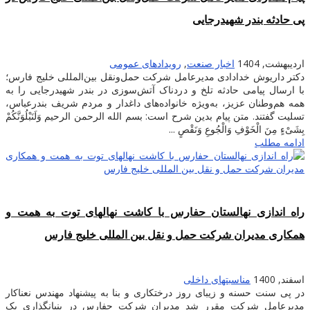
پی حادثه بندر شهیدرجایی
اردیبهشت, 1404
اخبار صنعت
,
رویدادهای عمومی
دکتر داریوش خدادادی مدیرعامل شرکت حمل‌ونقل بین‌المللی خلیج فارس؛
با ارسال پیامی حادثه تلخ و دردناک آتش‌سوزی در بندر شهیدرجایی را به
همه هم‌وطنان عزیز، به‌ویژه خانواده‌های داغدار و مردم شریف بندرعباس،
تسلیت گفتند. متن پیام بدین شرح است: بسم الله الرحمن الرحیم وَلَنَبْلُوَنَّکُمْ
بِشَیْءٍ مِنَ الْخَوْفِ وَالْجُوعِ وَنَقْصٍ ...
ادامه مطلب
راه اندازی نهالستان حفارس با کاشت نهالهای توت به همت و
همکاری مدیران شرکت حمل و نقل بین المللی خلیج فارس
اسفند, 1400
مناسبتهای داخلی
در پی سنت حسنه و زیبای روز درختکاری و بنا به پیشنهاد مهندس نعناکار
مدیرعامل شرکت مقرر شد مدیران شرکت حفارس در بنیانگذاری یک