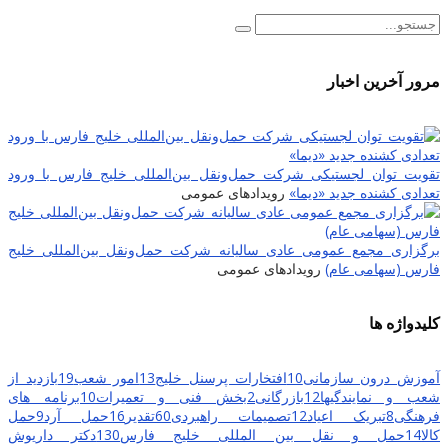
مرور آخرین اخبار
تقویت توان لجستیکی شرکت حمل‌ونقل بین‌المللی خلیج فارس با ورود
تعدادی کشنده جدید «دیما»
رویدادهای عمومی
برگزاری مجمع عمومی عادی سالیانه شرکت حمل‌ونقل بین‌المللی خلیج
فارس (سهامی عام)
رویدادهای عمومی
کلیدواژه ها
آموزش درون سازمانی
10
افتخارات پرسنل خلیج
13
امور شعب
19
بازدید از
شعب و نمایندگیها
12
بازرگانی
2
بخش فنی و تعمیرات
10
برنامه های
فرهنگی
8
تبریک اعیاد
12
تصمیمات راهبردی
60
تقدیر
16
حمل آرد
9
حمل
کالا
14
حمل و نقل بین المللی خلیج فارس
130
دکتر داریوش