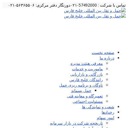
تماس با شرکت : 57492000-۰۲۱
دورنگار دفتر مرکزی: ۵۶۳۶۵۵۰۶-۰۲۱
صفحه نخست
درباره ما
معرفی هیئت مدیره
ماموریت و خدمات
بازرگانی و بازاریابی
رانندگان خلیج فارس
ناوگان و برنامه ریزی حمل
حمل پسماند
تعمیرگاه و معاینه فنی
مسئولیت اجتماعی
شعب و نمایندگی ها
رخدادها
امور سهام
تاریخچه شرکت در بازار سرمایه