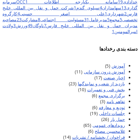
خدادادی
19
سامانه یکپارچه اطلاعات OCC
1
سرمایه
گذاری
13
سهامداران
4
سیلوی گندم
1
شرکت حمل و نقل بین المللی خلیج
فارس
2
شهرداری
1
علی اصغر حسینی
4
کارگروه
تخصصی
5
مجمع
5
مدیرعامل
31
مسئولیت اجتماعی
8
مشارکت
23
مصاحبه
مدیران حمل و نقل بین المللی خلیج فارس
7
ناوگان
49
ورزش
3
ولادت
امیرالمومنین
1
دسته بندی رخدادها
آموزش
(5)
آموزش درون سازمانی
(11)
اخبار صنعت
(17)
بازدید از شعب و نمایندگیها
(23)
بخش فنی و تعمیرات
(10)
برگزاری مجمع
(6)
تفاهم نامه
(3)
تودیع و معارفه
(6)
جلسات داخلی
(19)
حمل بار
(26)
رویدادهای عمومی
(65)
غلامحسین مصلح
(6)
فراخوان / بخشنامه / نشریات
(14)