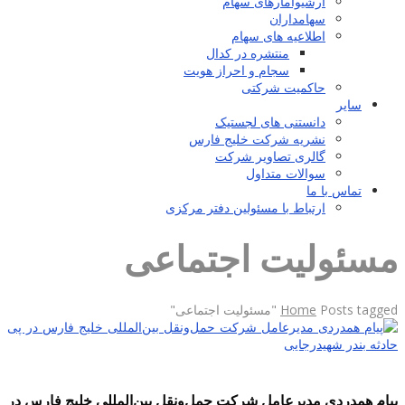
آرشیوآمارهای سهام
سهامداران
اطلاعیه های سهام
منتشره در کدال
سجام و احراز هویت
حاکمیت شرکتی
سایر
دانستنی های لجستیک
نشریه شرکت خلیج فارس
گالری تصاویر شرکت
سوالات متداول
تماس با ما
ارتباط با مسئولین دفتر مرکزی
مسئولیت اجتماعی
Posts tagged "مسئولیت اجتماعی"
Home
پیام همدردی مدیرعامل شرکت حمل‌ونقل بین‌المللی خلیج فارس در