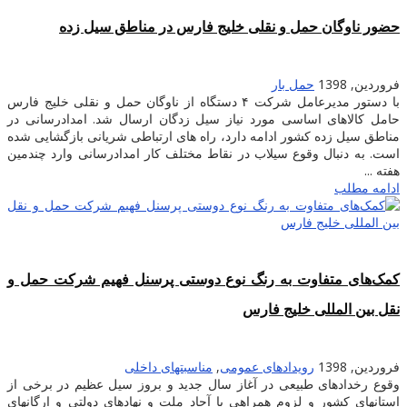
حضور ناوگان حمل و نقلی خلیج فارس در مناطق سیل زده
فروردین, 1398
حمل بار
با دستور مدیرعامل شرکت ۴ دستگاه از ناوگان حمل و نقلی خلیج فارس
حامل کالاهای اساسی مورد نیاز سیل زدگان ارسال شد. امدادرسانى در
مناطق سیل زده کشور ادامه دارد، راه هاى ارتباطى شریانى بازگشایى شده
است. به دنبال وقوع سیلاب در نقاط مختلف کار امدادرسانى وارد چندمین
هفته ...
ادامه مطلب
کمک‌های متفاوت به رنگ نوع دوستی پرسنل فهیم شرکت حمل و
نقل بین المللی خلیج فارس
فروردین, 1398
رویدادهای عمومی
,
مناسبتهای داخلی
وقوع رخدادهاى طبیعى در آغاز سال جدید و بروز سیل عظیم در برخى از
استانهاى کشور و لزوم همراهى با آحاد ملت و نهادهاى دولتى و ارگانهاى