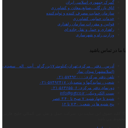
گمرک جمهوری اسلامی ایران
اتاق بازرگانی،صنایع،معادن و کشاورزی
سازمان حمایت مصرف کننده و تولیدکننده
خدمات حمایتی کشاورزی
قوانین و مقررات سازمان راهداری
راهداری و حمل و نقل جاده ای
وزارت راه و شهرسازی
با ما در تماس باشید
آدرس دفتر مرکزی:تهران-کیلومتر۱۷بزرگراه آیت اله سعیدی-
(اسلامشهر) میدان نماز
تلفن دفتر مرکزی: ۵۷۴۹۲۰۰۰-۰۲۱
شعب ، نمایندگیها و متصدیان: ۵۷۴۹۲۴۱۷-۰۲۱
دورنمای دفتر مرکزی: ۵۶۳۶۵۵۰۶-۰۲۱
پست الکترونیکی: info@pgtco.ir
شنبه تا چهارشنبه: ۷ صبح تا ۳:۴۰ عصر
پنج شنبه ها در شعب: ۷:۳۰ تا ۱۲
© کلیه حقوق اين سايت نزد شركت حمل و نقل بين المللي خليج فارس
محفوظ مي باشد.