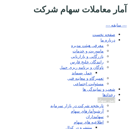
آمار معاملات سهام شرکت
--- سابقه ---
صفحه نخست
درباره ما
معرفی هیئت مدیره
ماموریت و خدمات
بازرگانی و بازاریابی
رانندگان خلیج فارس
ناوگان و برنامه ریزی حمل
حمل پسماند
تعمیرگاه و معاینه فنی
مسئولیت اجتماعی
شعب و نمایندگی ها
رخدادها
امور سهام
تاریخچه شرکت در بازار سرمایه
آرشیوآمارهای سهام
سهامداران
اطلاعیه های سهام
منتشره در کدال