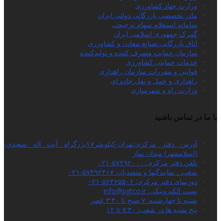
وزارت جهاد کشاورزی
مادر تخصصی بازرگانی دولتی ایران
سامانه استعلام سهام ترجیحی
گمرک جمهوری اسلامی ایران
اتاق بازرگانی،صنایع،معادن و کشاورزی
سازمان حمایت مصرف کننده و تولیدکننده
خدمات حمایتی کشاورزی
قوانین و مقررات سازمان راهداری
راهداری و حمل و نقل جاده ای
وزارت راه و شهرسازی
با ما در تماس باشید
آدرس دفتر مرکزی:تهران-کیلومتر۱۷بزرگراه آیت اله سعیدی-
(اسلامشهر) میدان نماز
تلفن دفتر مرکزی: ۵۷۴۹۲۰۰۰-۰۲۱
شعب ، نمایندگیها و متصدیان: ۵۷۴۹۲۴۱۷-۰۲۱
دورنمای دفتر مرکزی: ۵۶۳۶۵۵۰۶-۰۲۱
پست الکترونیکی: info@pgtco.ir
شنبه تا چهارشنبه: ۷ صبح تا ۳:۴۰ عصر
پنج شنبه ها در شعب: ۷:۳۰ تا ۱۲