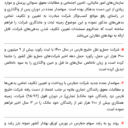
سازمان‌های امور مالیاتی، تامین اجتماعی و مطالبات معوق سنواتی پرسنل و موارد
زیادی از این دست بدهکار بوده است. سهامدار عمده در دوران پس از واگذاری و
در راستای رفع موانع کسب‌و‌کار شرکت مبادرت به تعیین و تکلیف تمامی
بدهی‌های مذکور نموده و این موضوع زمینه ثبات و ماندگاری شرکت را فراهم
ساخته است که عندالزوم مستندات تعیین تکلیف شدن بدهی‌های شرکت، قابل
ارائه به نهادهای نظارتی می‌باشد.
شرکت حمل‌و ‌نقل خلیج فارس در سال ۱۴۰۰ با ثبت رکورد بیش از ۹ میلیون و
۵:
۳۰۰ هزار تن حمل، رکورد حمل دهه اخیر شرکت‌های حمل‌و‌ نقل کشور را جابجا
کرده است و زیان ناخالص سال‌های ما قبل و حین واگذاری را به سود ناخالص
تبدیل کرده است.
سهامدار عمده جدید شرکت حفارس با پرداخت و تعیین تکلیف تمامی بدهی‌ها
۶:
و مطالبات معوق رانندگان تجاری علاوه بر جلب اعتماد از دست رفته شرکت خلیج
فارس نزد رانندگان خود مالک( تجاری) در دوران افول (۹۶-۹۵) شرکت، زمینه
همکاری بیش از ۲۰۰ هزار نفر از رانندگان خود مالک را در ۳ سال اخیر فراهم
نموده است.
روند رو به رشد سهام حفارس در بورس اوراق بهادار کشور نمونه بارز رشد و
۷: