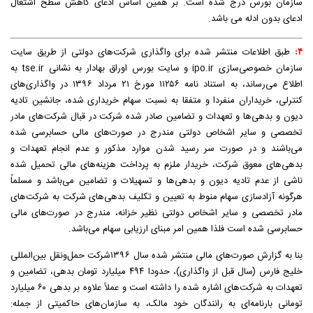
سازمان بورس درج شده است. بر همین اساس ادعای کاهش سطح اشتغال
ادعای بدون ادله می باشد.
طبق اطلاعات منتشر شده برای واگذاری شرکت‌های دولتی از طریق سایت
۴:
سازمان خصوصی‌سازی ipo.ir و سایت بورس اوراق بهادار به نشانی tse.ir به
اطلاع می‌رساند، به استناد نامه ۱۱۲۵۶ مورخ ۲۱ مرداد ۱۳۹۶ در واگذاری‌های
کنترلی، خریداران منفردا و متفقا به نسبت سهام خریداری شده، جانشین تادیه
دیون و بدهی‌ها و تعهدات و تضامین صادر شده شرکت در قبال شرکت‌های مادر
تخصصی و سایر اشخاص دولتی مندرج در صورت‌های مالی حسابرسی شده
می‌باشند و در صورت سر رسید شدن موارد مذکور و عدم انجام تعهدات و
بدهی‌های معوق شرکت، خریدار ملزم به پرداخت هزینه‌های مالی تحمیل شده
ناشی از عدم تادیه دیون و بدهی‌ها و تسهیلات و تضامین می‌باشد و مسلماً
هرگونه آزادسازی سهام منوط به تعیین و تکلیف بدهی‌های شرکت به شرکت‌های
مادر تخصصی و سایر اشخاص دولتی نظیر خزانه، مندرج در صورت‌های مالی
حسابرسی شده است فلذا همین امر مبنای ارزیابی سهام می‌باشد.
بنا به گزارش صورت‌های مالی منتشر شده سال ۱۳۹۶شرکت حمل‌و‌نقل بین‌المللی
خلیج فارس (سال قبل از واگذاری)، حدودا ۴۹۴ میلیارد تومان بدهی، تضامین و
تعهدات به شرکت‌های اشاره شده را داشته است و عملاً علاوه بر بدهی ۶۰ میلیارد
تومانی بارنامه‌ای به رانندگان خود مالک، به سازمان‌های حاکمیتی از جمله: