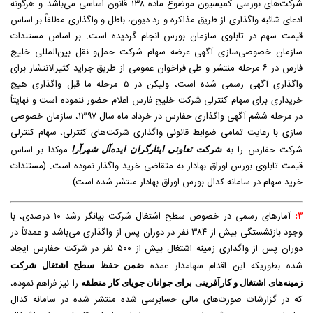
شرکت‌های بورسی کمیسیون موضوع ماده ۱۳۸ قانون اساسی می‌باشد و هرگونه
ادعای شائبه واگذاری از طریق مذاکره و رد دیون، باطل و واگذاری مطلقاً بر اساس
قیمت سهم در تابلوی سازمان بورس انجام گردیده است. بر اساس مستندات
سازمان خصوصی‌سازی آگهی عرضه سهام شرکت حمل‌و‌ نقل بین‌المللی خلیج
فارس در ۶ مرحله منتشر و طی فراخوان عمومی از طریق جراید کثیرالانتشار برای
واگذاری آگهی رسمی شده است، ولیکن در ۵ مرحله ما قبل واگذاری هیچ
خریداری برای سهام کنترلی شرکت خلیج فارس اعلام حضور ننموده است و نهایتاً
در مرحله ششم آگهی واگذاری حفارس در خرداد ماه سال ۱۳۹۷، سازمان خصوصی
سازی با رعایت تمامی ضوابط قانونی واگذاری شرکت‌های کنترلی، سهام کنترلی
شرکت حفارس را به
موکدا بر اساس
شرکت
تعاونی ایثارگران ایده‌آل شهرآرا
قیمت تابلوی بورس اوراق بهادار به متقاضی خرید واگذار نموده است. (مستندات
خرید سهام در سامانه کدال بورس اوراق بهادار منتشر شده است)
آمارهای رسمی در خصوص سطح اشتغال شرکت بیانگر رشد ۱۰ درصدی، با
۳:
وجود بازنشستگی بیش از ۳۸۴ نفر در دوران پس از واگذاری می‌باشد و عمدتاً در
دوران پس از واگذاری زمینه اشتغال بیش از ۵۰۰ نفر در شرکت حفارس ایجاد
شده بطوریکه این اقدام سهامدار عمده
ضمن حفظ سطح اشتغال شرکت
را نیز فراهم نموده،
زمینه‌های اشتغال و کارآفرینی برای جوانان جویای کار منطقه
که در گزارشات صورت‌های مالی حسابرسی شده منتشر شده در سامانه کدال