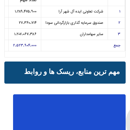
۱
شرکت تعاونی ایده آل شهر آرا
۱،۲۸۹،۴۷۵،۹۰۰
٫۰۹
۲
صندوق سرمایه گذاری بازارگردانی سودا
۲۷،۳۶۰،۷۱۴
٫۰۸
۳
سایر سهامداران
۱،۲۰۷،۰۶۷،۳۸۶
،۸۳
جمع
۲،۵۲۳،۹۰۴،۰۰۰
۱۰۰
مهم ترین منابع، ریسک ها و روابط