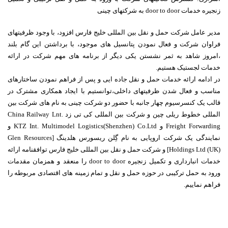
زنجیره خدمات door to door به شرکتهاى چینى
مدیر عامل شرکت حمل و نقل بین المللى خلیج فارس افزود، با وجود ظرفیتهاى
فراوان شرکت و فعال نمودن پتانسیل هاى موجود، با برداشتن این گام بلند
،امروز شاهد به ثمر نشستن یکى دیگر از برنامه هاى مهم شرکت در ارائه
خدمات لجستیک هستیم.
در ادامه ارائه خدمات حمل و نقل جاده ایى و پس از فراهم نمودن ساختارهاى
مناسب و فعال شدن ظرفیتهاى داخلى،توانستیم با ایجاد همکارى مشترک در
قالب یک کنسرسیوم چهار جانبه با حضور دو شرکت چینى به نام هاى شرکت بین
المللى خطوط ریلى چین و شرکت بین المللى کى تى زد China Railway Lnt.
Freight Forwarding و KTZ Int. Multimodel Logistics(Shenzhen) Co.Ltd و
نمایندگی یک شرکت اروپایی به نام گِلن ریسورس هلدینگ [Glen Resources
Holdings Ltd (UK)] و شرکت حمل و نقل بین المللی خلیج فارس توافقنامه ارائه
خدمات انباردارى و تکمیل زنجیره door to door را منعقد و همزمان مقدمات
ورود به حمل ترکیبى در حوزه حمل و نقل و تمام زمینه هاى اقتصادى مربوطه را
فراهم نماییم.