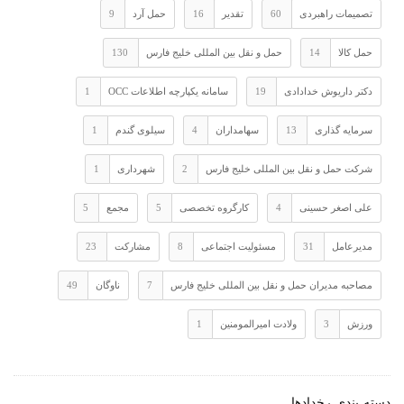
تصمیمات راهبردی
60
تقدیر
16
حمل آرد
9
حمل کالا
14
حمل و نقل بین المللی خلیج فارس
130
دکتر داریوش خدادادی
19
سامانه یکپارچه اطلاعات OCC
1
سرمایه گذاری
13
سهامداران
4
سیلوی گندم
1
شرکت حمل و نقل بین المللی خلیج فارس
2
شهرداری
1
علی اصغر حسینی
4
کارگروه تخصصی
5
مجمع
5
مدیرعامل
31
مسئولیت اجتماعی
8
مشارکت
23
مصاحبه مدیران حمل و نقل بین المللی خلیج فارس
7
ناوگان
49
ورزش
3
ولادت امیرالمومنین
1
دسته بندی رخدادها