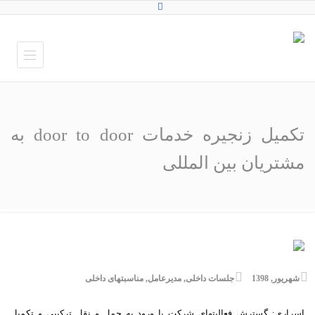
تکمیل زنجیره خدمات door to door به
مشتریان بین المللى
شهریور, 1398
جلسات داخلی
,
مدیرعامل
,
مناسبتهای داخلی
اسرارى: گسترش فعالیتهاى شرکت با ورود به حمل و نقل ترکیبى و تکمیل