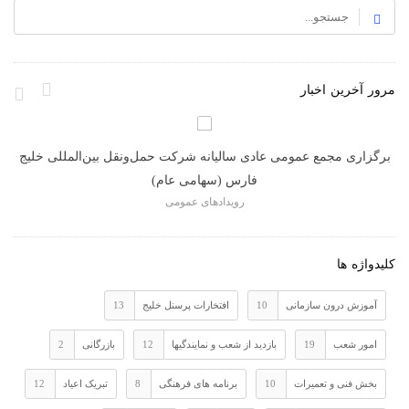
مرور آخرین اخبار
د
برگزاری مجمع عمومی عادی سالیانه شرکت حمل‌ونقل بین‌المللی خلیج
فارس (سهامی عام)
رویدادهای عمومی
کلیدواژه ها
آموزش درون سازمانی
10
افتخارات پرسنل خلیج
13
امور شعب
19
بازدید از شعب و نمایندگیها
12
بازرگانی
2
بخش فنی و تعمیرات
10
برنامه های فرهنگی
8
تبریک اعیاد
12